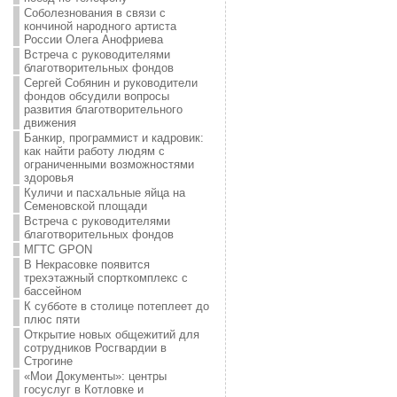
Соболезнования в связи с
кончиной народного артиста
России Олега Анофриева
Встреча с руководителями
благотворительных фондов
Сергей Собянин и руководители
фондов обсудили вопросы
развития благотворительного
движения
Банкир, программист и кадровик:
как найти работу людям с
ограниченными возможностями
здоровья
Куличи и пасхальные яйца на
Семеновской площади
Встреча с руководителями
благотворительных фондов
МГТС GPON
В Некрасовке появится
трехэтажный спорткомплекс с
бассейном
К субботе в столице потеплеет до
плюс пяти
Открытие новых общежитий для
сотрудников Росгвардии в
Строгине
«Мои Документы»: центры
госуслуг в Котловке и