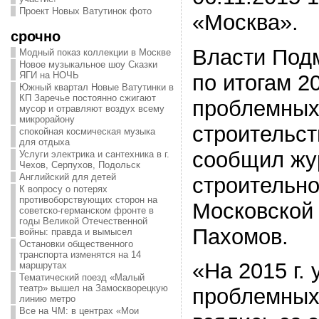
Проект Новых Ватутинок фото
«Москва».
срочно
Власти Под
Модный показ коллекции в Москве
Новое музыкальное шоу Сказки
ЯГИ на НОЧЬ
по итогам 20
Южный квартал Новые Ватутинки в
КП Заречье постоянно сжигают
проблемных
мусор и отравляют воздух всему
микрорайону
строительст
спокойная космическая музыка
для отдыха
сообщил жу
Услуги электрика и сантехника в г.
Чехов, Серпухов, Подольск
Английский для детей
строительно
К вопросу о потерях
противоборствующих сторон на
Московской 
советско-германском фронте в
годы Великой Отечественной
Пахомов.
войны: правда и вымысел
Остановки общественного
транспорта изменятся на 14
«На 2015 г.
маршрутах
Тематический поезд «Малый
театр» вышел на Замоскворецкую
проблемных
линию метро
Все на ЧМ: в центрах «Мои