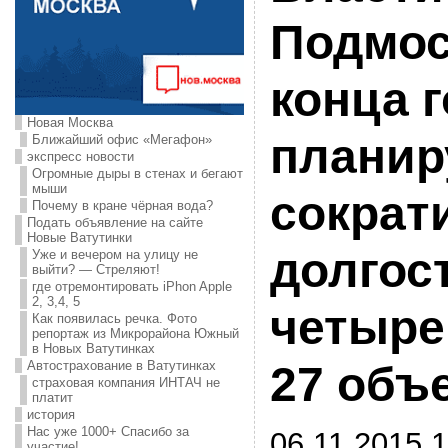
Подмос
конца 
Новая Москва
планир
Ближайший офис «Мегафон»
экспресс новости
Огромные дыры в стенах и бегают
мыши
сократ
Почему в кране чёрная вода?
Подать объявление на сайте
Новые Ватутинки
долгос
Уже и вечером на улицу не
выйти? — Стреляют!
где отремонтировать iPhon Apple
2, 3,4, 5
четыре
Как появилась речка. Фото
репортаж из Микрорайона Южный
в Новых Ватутинках
Автострахование в Ватутинках
27 объ
страховая компания ИНТАЧ не
платит
история
Нас уже 1000+ Спасибо за
06.11.2015 1
участие!