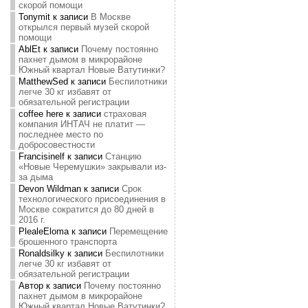
скорой помощи
Tonymit
к записи
В Москве
открылся первый музей скорой
помощи
AblEt
к записи
Почему постоянно
пахнет дымом в микрорайоне
Южный квартал Новые Ватутинки?
MatthewSed
к записи
Беспилотники
легче 30 кг избавят от
обязательной регистрации
coffee here
к записи
страховая
компания ИНТАЧ не платит —
последнее место по
добросовестности
Francisinelf
к записи
Станцию
«Новые Черемушки» закрывали из-
за дыма
Devon Wildman
к записи
Срок
технологического присоединения в
Москве сократится до 80 дней в
2016 г.
PlealeEloma
к записи
Перемещение
брошенного транспорта
Ronaldsilky
к записи
Беспилотники
легче 30 кг избавят от
обязательной регистрации
Автор
к записи
Почему постоянно
пахнет дымом в микрорайоне
Южный квартал Новые Ватутинки?