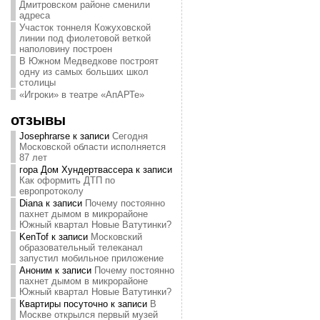
Дмитровском районе сменили
адреса
Участок тоннеля Кожуховской
линии под фиолетовой веткой
наполовину построен
В Южном Медведкове построят
одну из самых больших школ
столицы
«Игроки» в театре «АпАРТе»
отзывы
Josephrarse
к записи
Сегодня
Московской области исполняется
87 лет
гора Дом Хундертвассера
к записи
Как оформить ДТП по
европротоколу
Diana
к записи
Почему постоянно
пахнет дымом в микрорайоне
Южный квартал Новые Ватутинки?
KenTof
к записи
Московский
образовательный телеканал
запустил мобильное приложение
Аноним
к записи
Почему постоянно
пахнет дымом в микрорайоне
Южный квартал Новые Ватутинки?
Квартиры посуточно
к записи
В
Москве открылся первый музей