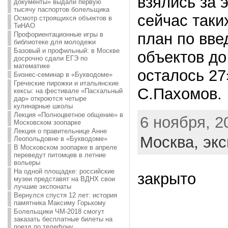
взялись за 
документы» выдали первую
тысячу паспортов болельщика
сейчас таки
Осмотр строящихся объектов в
ТиНАО
план по вв
Профориентационные игры в
библиотеке для молодежи
Базовый и профильный: в Москве
объектов до
досрочно сдали ЕГЭ по
математике
осталось 27
Бизнес-семинар в «Букводоме»
Греческие пирожки и итальянские
С.Пахомов.
кексы: на фестивале «Пасхальный
дар» откроются четыре
кулинарные школы
Лекция «Полноцветное общение» в
6 ноября, 20
Московском зоопарке
Лекция о правительнице Анне
Москва,
экс
Леопольдовне в «Букводоме»
В Московском зоопарке в апреле
переведут питомцев в летние
вольеры
На одной площадке: российские
закрыто
музеи представят на ВДНХ свои
лучшие экспонаты
Вернулся спустя 12 лет: история
памятника Максиму Горькому
Болельщики ЧМ-2018 смогут
заказать бесплатные билеты на
поезд по телефону