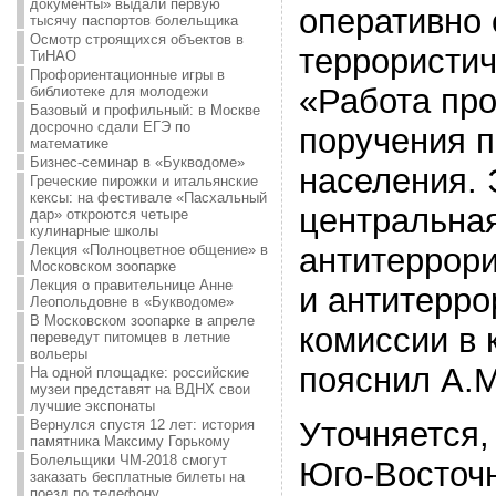
документы» выдали первую
оперативно 
тысячу паспортов болельщика
Осмотр строящихся объектов в
террористич
ТиНАО
Профориентационные игры в
«Работа про
библиотеке для молодежи
Базовый и профильный: в Москве
досрочно сдали ЕГЭ по
поручения 
математике
Бизнес-семинар в «Букводоме»
населения.
Греческие пирожки и итальянские
кексы: на фестивале «Пасхальный
центральна
дар» откроются четыре
кулинарные школы
Лекция «Полноцветное общение» в
антитеррор
Московском зоопарке
Лекция о правительнице Анне
и антитерро
Леопольдовне в «Букводоме»
В Московском зоопарке в апреле
комиссии в 
переведут питомцев в летние
вольеры
пояснил А.
На одной площадке: российские
музеи представят на ВДНХ свои
лучшие экспонаты
Уточняется,
Вернулся спустя 12 лет: история
памятника Максиму Горькому
Болельщики ЧМ-2018 смогут
Юго-Восточ
заказать бесплатные билеты на
поезд по телефону