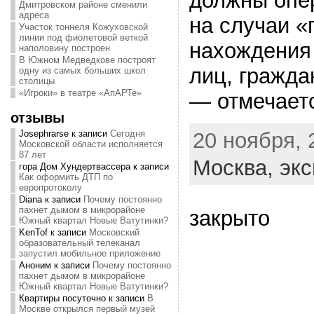
должны опе
Дмитровском районе сменили
адреса
на случаи «
Участок тоннеля Кожуховской
линии под фиолетовой веткой
нахождения
наполовину построен
В Южном Медведкове построят
лиц, гражда
одну из самых больших школ
столицы
«Игроки» в театре «АпАРТе»
— отмечаетс
отзывы
20 ноября, 
Josephrarse
к записи
Сегодня
Московской области исполняется
87 лет
Москва,
экс
гора Дом Хундертвассера
к записи
Как оформить ДТП по
европротоколу
Diana
к записи
Почему постоянно
пахнет дымом в микрорайоне
закрыто
Южный квартал Новые Ватутинки?
KenTof
к записи
Московский
образовательный телеканал
запустил мобильное приложение
Аноним
к записи
Почему постоянно
пахнет дымом в микрорайоне
Южный квартал Новые Ватутинки?
Квартиры посуточно
к записи
В
Москве открылся первый музей