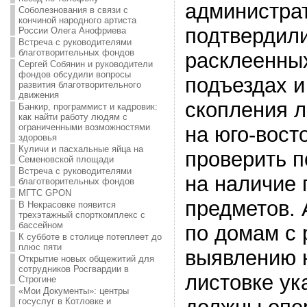
администрат
Соболезнования в связи с
кончиной народного артиста
подтвердил
России Олега Анофриева
Встреча с руководителями
благотворительных фондов
расклеенных
Сергей Собянин и руководители
фондов обсудили вопросы
подъездах и
развития благотворительного
движения
скопления л
Банкир, программист и кадровик:
как найти работу людям с
ограниченными возможностями
на юго-вост
здоровья
Куличи и пасхальные яйца на
проверить 
Семеновской площади
Встреча с руководителями
на наличие
благотворительных фондов
МГТС GPON
предметов. 
В Некрасовке появится
трехэтажный спорткомплекс с
бассейном
по домам с 
К субботе в столице потеплеет до
плюс пяти
выявлению н
Открытие новых общежитий для
сотрудников Росгвардии в
листовке ук
Строгине
«Мои Документы»: центры
госуслуг в Котловке и