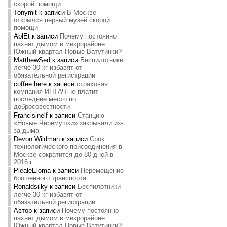
скорой помощи
Tonymit
к записи
В Москве
открылся первый музей скорой
помощи
AblEt
к записи
Почему постоянно
пахнет дымом в микрорайоне
Южный квартал Новые Ватутинки?
MatthewSed
к записи
Беспилотники
легче 30 кг избавят от
обязательной регистрации
coffee here
к записи
страховая
компания ИНТАЧ не платит —
последнее место по
добросовестности
Francisinelf
к записи
Станцию
«Новые Черемушки» закрывали из-
за дыма
Devon Wildman
к записи
Срок
технологического присоединения в
Москве сократится до 80 дней в
2016 г.
PlealeEloma
к записи
Перемещение
брошенного транспорта
Ronaldsilky
к записи
Беспилотники
легче 30 кг избавят от
обязательной регистрации
Автор
к записи
Почему постоянно
пахнет дымом в микрорайоне
Южный квартал Новые Ватутинки?