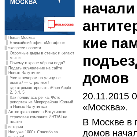
начали
антите
Новая Москва
кие па
Ближайший офис «Мегафон»
экспресс новости
Огромные дыры в стенах и бегают
подъез
мыши
Почему в кране чёрная вода?
Подать объявление на сайте
домов
Новые Ватутинки
Уже и вечером на улицу не
выйти? — Стреляют!
где отремонтировать iPhon Apple
2, 3,4, 5
20.11.2015 0
Как появилась речка. Фото
репортаж из Микрорайона Южный
«Москва».
в Новых Ватутинках
Автострахование в Ватутинках
страховая компания ИНТАЧ не
В Москве в
платит
история
домов начал
Нас уже 1000+ Спасибо за
участие!