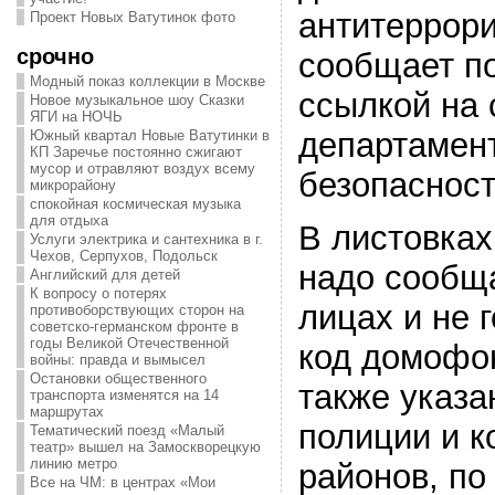
антитеррори
Проект Новых Ватутинок фото
срочно
сообщает по
Модный показ коллекции в Москве
ссылкой на 
Новое музыкальное шоу Сказки
ЯГИ на НОЧЬ
департамен
Южный квартал Новые Ватутинки в
КП Заречье постоянно сжигают
мусор и отравляют воздух всему
безопаснос
микрорайону
спокойная космическая музыка
для отдыха
В листовках
Услуги электрика и сантехника в г.
Чехов, Серпухов, Подольск
надо сообща
Английский для детей
К вопросу о потерях
лицах и не 
противоборствующих сторон на
советско-германском фронте в
годы Великой Отечественной
код домофон
войны: правда и вымысел
Остановки общественного
также указ
транспорта изменятся на 14
маршрутах
полиции и к
Тематический поезд «Малый
театр» вышел на Замоскворецкую
линию метро
районов, по
Все на ЧМ: в центрах «Мои