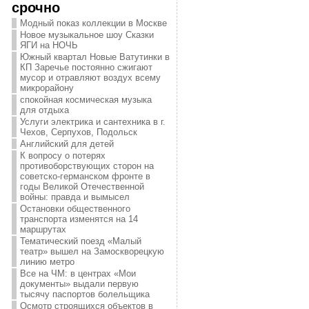
срочно
Модный показ коллекции в Москве
Новое музыкальное шоу Сказки
ЯГИ на НОЧЬ
Южный квартал Новые Ватутинки в
КП Заречье постоянно сжигают
мусор и отравляют воздух всему
микрорайону
спокойная космическая музыка
для отдыха
Услуги электрика и сантехника в г.
Чехов, Серпухов, Подольск
Английский для детей
К вопросу о потерях
противоборствующих сторон на
советско-германском фронте в
годы Великой Отечественной
войны: правда и вымысел
Остановки общественного
транспорта изменятся на 14
маршрутах
Тематический поезд «Малый
театр» вышел на Замоскворецкую
линию метро
Все на ЧМ: в центрах «Мои
документы» выдали первую
тысячу паспортов болельщика
Осмотр строящихся объектов в