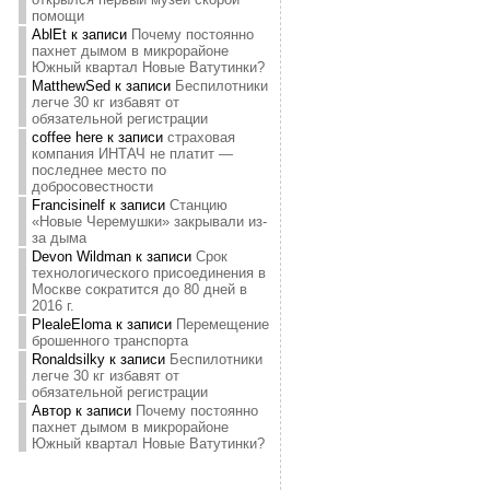
помощи
AblEt
к записи
Почему постоянно
пахнет дымом в микрорайоне
Южный квартал Новые Ватутинки?
MatthewSed
к записи
Беспилотники
легче 30 кг избавят от
обязательной регистрации
coffee here
к записи
страховая
компания ИНТАЧ не платит —
последнее место по
добросовестности
Francisinelf
к записи
Станцию
«Новые Черемушки» закрывали из-
за дыма
Devon Wildman
к записи
Срок
технологического присоединения в
Москве сократится до 80 дней в
2016 г.
PlealeEloma
к записи
Перемещение
брошенного транспорта
Ronaldsilky
к записи
Беспилотники
легче 30 кг избавят от
обязательной регистрации
Автор
к записи
Почему постоянно
пахнет дымом в микрорайоне
Южный квартал Новые Ватутинки?