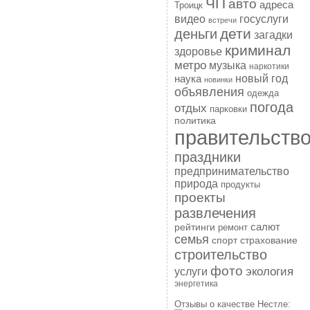
ЧП
авто
адреса
Троицк
госуслуги
видео
встречи
дети
деньги
загадки
криминал
здоровье
метро
музыка
наркотики
наука
новый год
новинки
объявления
одежда
погода
отдых
парковки
политика
правительств
праздники
предпринимательство
природа
продукты
проекты
развлечения
рейтинги
салют
ремонт
семья
спорт
страхование
строительство
фото
экология
услуги
энергетика
Отзывы о качестве Нестле: