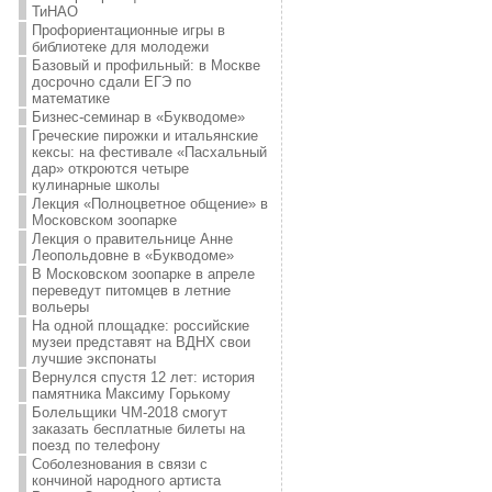
ТиНАО
Профориентационные игры в
библиотеке для молодежи
Базовый и профильный: в Москве
досрочно сдали ЕГЭ по
математике
Бизнес-семинар в «Букводоме»
Греческие пирожки и итальянские
кексы: на фестивале «Пасхальный
дар» откроются четыре
кулинарные школы
Лекция «Полноцветное общение» в
Московском зоопарке
Лекция о правительнице Анне
Леопольдовне в «Букводоме»
В Московском зоопарке в апреле
переведут питомцев в летние
вольеры
На одной площадке: российские
музеи представят на ВДНХ свои
лучшие экспонаты
Вернулся спустя 12 лет: история
памятника Максиму Горькому
Болельщики ЧМ-2018 смогут
заказать бесплатные билеты на
поезд по телефону
Соболезнования в связи с
кончиной народного артиста