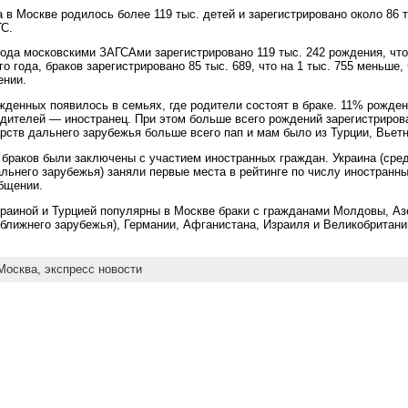
а в Москве родилось более 119 тыс. детей и зарегистрировано около 86 
ГС.
года московскими ЗАГСАми зарегистрировано 119 тыс. 242 рождения, что 
 года, браков зарегистрировано 85 тыс. 689, что на 1 тыс. 755 меньше,
ении.
жденных появилось в семьях, где родители состоят в браке. 11% рожден
одителей — иностранец. При этом больше всего рождений зарегистрирова
рств дальнего зарубежья больше всего пап и мам было из Турции, Вьет
 браков были заключены с участием иностранных граждан. Украина (сред
альнего зарубежья) заняли первые места в рейтинге по числу иностранн
бщении.
краиной и Турцией популярны в Москве браки с гражданами Молдовы, Аз
 ближнего зарубежья), Германии, Афганистана, Израиля и Великобритани
Москва,
экспресс новости