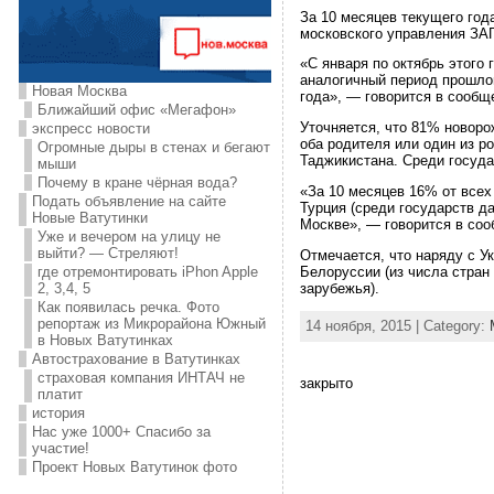
За 10 месяцев текущего год
московского управления ЗА
«С января по октябрь этого 
аналогичный период прошлого
Новая Москва
года», — говорится в сообщ
Ближайший офис «Мегафон»
Уточняется, что 81% новоро
экспресс новости
оба родителя или один из р
Огромные дыры в стенах и бегают
Таджикистана. Среди госуда
мыши
Почему в кране чёрная вода?
«За 10 месяцев 16% от всех
Подать объявление на сайте
Турция (среди государств д
Новые Ватутинки
Москве», — говорится в соо
Уже и вечером на улицу не
выйти? — Стреляют!
Отмечается, что наряду с У
Белоруссии (из числа стран
где отремонтировать iPhon Apple
зарубежья).
2, 3,4, 5
Как появилась речка. Фото
репортаж из Микрорайона Южный
14 ноября, 2015 | Category:
в Новых Ватутинках
Автострахование в Ватутинках
страховая компания ИНТАЧ не
закрыто
платит
история
Нас уже 1000+ Спасибо за
участие!
Проект Новых Ватутинок фото