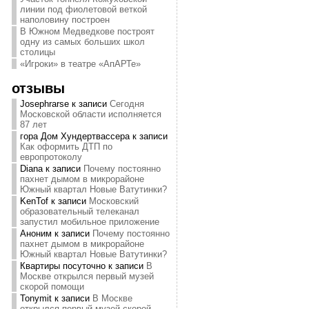
линии под фиолетовой веткой
наполовину построен
В Южном Медведкове построят
одну из самых больших школ
столицы
«Игроки» в театре «АпАРТе»
отзывы
Josephrarse
к записи
Сегодня
Московской области исполняется
87 лет
гора Дом Хундертвассера
к записи
Как оформить ДТП по
европротоколу
Diana
к записи
Почему постоянно
пахнет дымом в микрорайоне
Южный квартал Новые Ватутинки?
KenTof
к записи
Московский
образовательный телеканал
запустил мобильное приложение
Аноним
к записи
Почему постоянно
пахнет дымом в микрорайоне
Южный квартал Новые Ватутинки?
Квартиры посуточно
к записи
В
Москве открылся первый музей
скорой помощи
Tonymit
к записи
В Москве
открылся первый музей скорой