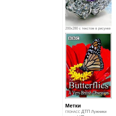
200х280 с текстом в рисунке
Метки
ДТП
Лужники
ГЛОНАСС