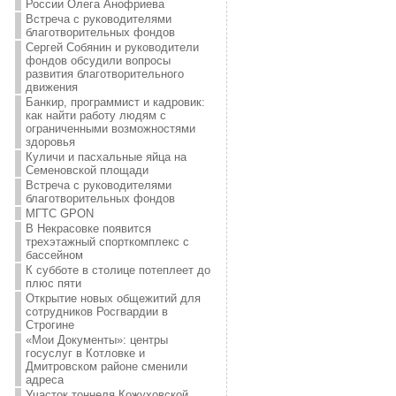
России Олега Анофриева
Встреча с руководителями
благотворительных фондов
Сергей Собянин и руководители
фондов обсудили вопросы
развития благотворительного
движения
Банкир, программист и кадровик:
как найти работу людям с
ограниченными возможностями
здоровья
Куличи и пасхальные яйца на
Семеновской площади
Встреча с руководителями
благотворительных фондов
МГТС GPON
В Некрасовке появится
трехэтажный спорткомплекс с
бассейном
К субботе в столице потеплеет до
плюс пяти
Открытие новых общежитий для
сотрудников Росгвардии в
Строгине
«Мои Документы»: центры
госуслуг в Котловке и
Дмитровском районе сменили
адреса
Участок тоннеля Кожуховской