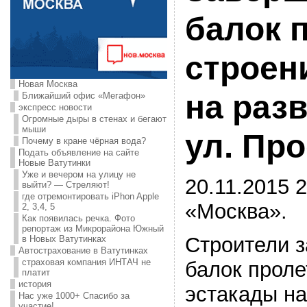
балок 
строен
Новая Москва
на раз
Ближайший офис «Мегафон»
экспресс новости
Огромные дыры в стенах и бегают
мыши
ул. Пр
Почему в кране чёрная вода?
Подать объявление на сайте
Новые Ватутинки
Уже и вечером на улицу не
20.11.2015 2
выйти? — Стреляют!
где отремонтировать iPhon Apple
«Москва».
2, 3,4, 5
Как появилась речка. Фото
репортаж из Микрорайона Южный
Строители 
в Новых Ватутинках
Автострахование в Ватутинках
страховая компания ИНТАЧ не
балок проле
платит
история
эстакады на
Нас уже 1000+ Спасибо за
участие!