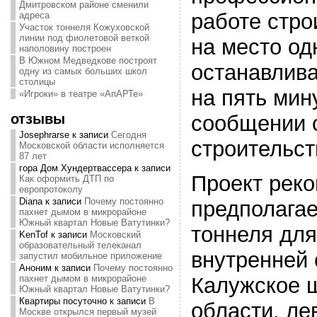
Дмитровском районе сменили
работе стро
адреса
Участок тоннеля Кожуховской
линии под фиолетовой веткой
на место од
наполовину построен
В Южном Медведкове построят
останавлива
одну из самых больших школ
столицы
на пять мин
«Игроки» в театре «АпАРТе»
отзывы
сообщении 
Josephrarse
к записи
Сегодня
строительст
Московской области исполняется
87 лет
гора Дом Хундертвассера
к записи
Проект реко
Как оформить ДТП по
европротоколу
Diana
к записи
Почему постоянно
предполагае
пахнет дымом в микрорайоне
Южный квартал Новые Ватутинки?
тоннеля для
KenTof
к записи
Московский
образовательный телеканал
внутренней
запустил мобильное приложение
Аноним
к записи
Почему постоянно
Калужское ш
пахнет дымом в микрорайоне
Южный квартал Новые Ватутинки?
Квартиры посуточно
к записи
В
области, ле
Москве открылся первый музей