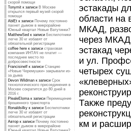
скорой помощи
эстакады дл
Tonymit
к записи
В Москве
открылся первый музей скорой
области на 
помощи
AblEt
к записи
Почему постоянно
пахнет дымом в микрорайоне
МКАД, разв
Южный квартал Новые Ватутинки?
MatthewSed
к записи
Беспилотники
через МКАД,
легче 30 кг избавят от
обязательной регистрации
эстакад чер
coffee here
к записи
страховая
компания ИНТАЧ не платит —
последнее место по
и ул. Профс
добросовестности
Francisinelf
к записи
Станцию
четырех су
«Новые Черемушки» закрывали из-
за дыма
«клеверных»
Devon Wildman
к записи
Срок
технологического присоединения в
Москве сократится до 80 дней в
реконструи
2016 г.
PlealeEloma
к записи
Перемещение
Также пред
брошенного транспорта
Ronaldsilky
к записи
Беспилотники
реконструкц
легче 30 кг избавят от
обязательной регистрации
км и расшир
Автор
к записи
Почему постоянно
пахнет дымом в микрорайоне
Южный квартал Новые Ватутинки?