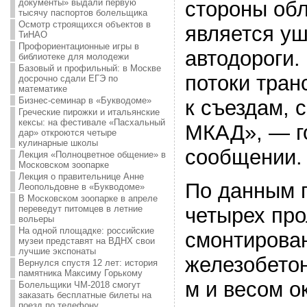
документы» выдали первую
стороны обл
тысячу паспортов болельщика
Осмотр строящихся объектов в
является у
ТиНАО
Профориентационные игры в
автодороги.
библиотеке для молодежи
Базовый и профильный: в Москве
потоки тран
досрочно сдали ЕГЭ по
математике
Бизнес-семинар в «Букводоме»
к съездам, с
Греческие пирожки и итальянские
кексы: на фестивале «Пасхальный
МКАД», — г
дар» откроются четыре
кулинарные школы
сообщении.
Лекция «Полноцветное общение» в
Московском зоопарке
Лекция о правительнице Анне
По данным 
Леопольдовне в «Букводоме»
В Московском зоопарке в апреле
переведут питомцев в летние
четырех про
вольеры
На одной площадке: российские
смонтирова
музеи представят на ВДНХ свои
лучшие экспонаты
железобето
Вернулся спустя 12 лет: история
памятника Максиму Горькому
м и весом о
Болельщики ЧМ-2018 смогут
заказать бесплатные билеты на
поезд по телефону