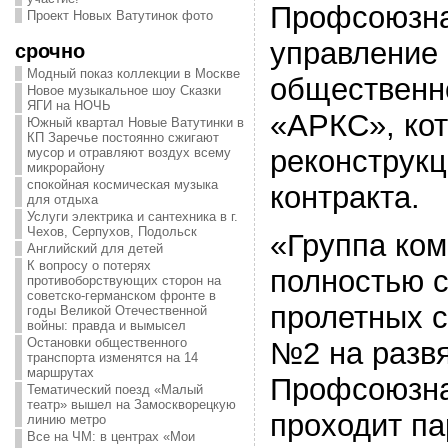
Профсоюзна
Проект Новых Ватутинок фото
управление 
срочно
Модный показ коллекции в Москве
обществен
Новое музыкальное шоу Сказки
ЯГИ на НОЧЬ
«АРКС», кот
Южный квартал Новые Ватутинки в
КП Заречье постоянно сжигают
реконструкц
мусор и отравляют воздух всему
микрорайону
спокойная космическая музыка
контракта.
для отдыха
Услуги электрика и сантехника в г.
Чехов, Серпухов, Подольск
«Группа ко
Английский для детей
К вопросу о потерях
полностью 
противоборствующих сторон на
советско-германском фронте в
пролетных 
годы Великой Отечественной
войны: правда и вымысел
Остановки общественного
№2 на развя
транспорта изменятся на 14
маршрутах
Профсоюзна
Тематический поезд «Малый
театр» вышел на Замоскворецкую
проходит п
линию метро
Все на ЧМ: в центрах «Мои