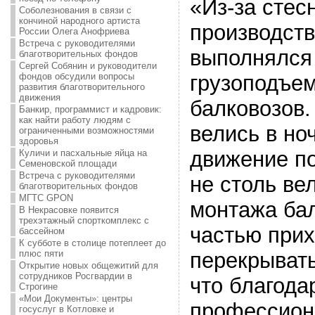
«Из-за стес
Соболезнования в связи с
кончиной народного артиста
производств
России Олега Анофриева
Встреча с руководителями
выполнялся
благотворительных фондов
Сергей Собянин и руководители
фондов обсудили вопросы
грузоподъем
развития благотворительного
движения
балковозов.
Банкир, программист и кадровик:
как найти работу людям с
велись в но
ограниченными возможностями
здоровья
движение п
Куличи и пасхальные яйца на
Семеновской площади
Встреча с руководителями
не столь ве
благотворительных фондов
МГТС GPON
монтажа ба
В Некрасовке появится
трехэтажный спорткомплекс с
частью прих
бассейном
К субботе в столице потеплеет до
плюс пяти
перекрывать
Открытие новых общежитий для
сотрудников Росгвардии в
что благода
Строгине
«Мои Документы»: центры
профессион
госуслуг в Котловке и