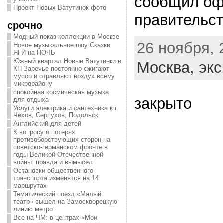
сообщил оф
Проект Новых Ватутинок фото
правительст
срочно
Модный показ коллекции в Москве
26 ноября, 
Новое музыкальное шоу Сказки
ЯГИ на НОЧЬ
Южный квартал Новые Ватутинки в
Москва,
экс
КП Заречье постоянно сжигают
мусор и отравляют воздух всему
микрорайону
спокойная космическая музыка
закрыто
для отдыха
Услуги электрика и сантехника в г.
Чехов, Серпухов, Подольск
Английский для детей
К вопросу о потерях
противоборствующих сторон на
советско-германском фронте в
годы Великой Отечественной
войны: правда и вымысел
Остановки общественного
транспорта изменятся на 14
маршрутах
Тематический поезд «Малый
театр» вышел на Замоскворецкую
линию метро
Все на ЧМ: в центрах «Мои