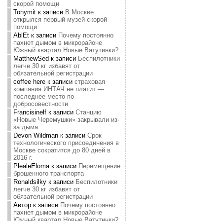
скорой помощи
Tonymit
к записи
В Москве
открылся первый музей скорой
помощи
AblEt
к записи
Почему постоянно
пахнет дымом в микрорайоне
Южный квартал Новые Ватутинки?
MatthewSed
к записи
Беспилотники
легче 30 кг избавят от
обязательной регистрации
coffee here
к записи
страховая
компания ИНТАЧ не платит —
последнее место по
добросовестности
Francisinelf
к записи
Станцию
«Новые Черемушки» закрывали из-
за дыма
Devon Wildman
к записи
Срок
технологического присоединения в
Москве сократится до 80 дней в
2016 г.
PlealeEloma
к записи
Перемещение
брошенного транспорта
Ronaldsilky
к записи
Беспилотники
легче 30 кг избавят от
обязательной регистрации
Автор
к записи
Почему постоянно
пахнет дымом в микрорайоне
Южный квартал Новые Ватутинки?