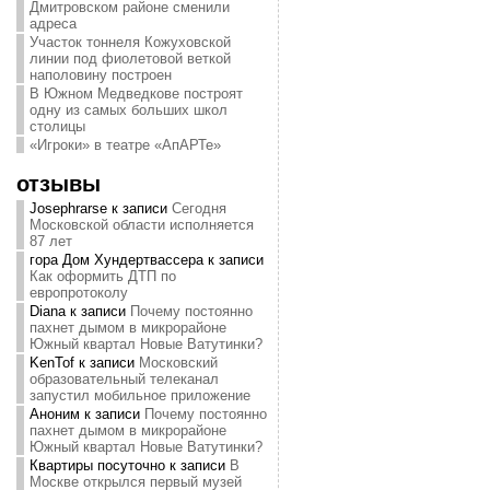
Дмитровском районе сменили
адреса
Участок тоннеля Кожуховской
линии под фиолетовой веткой
наполовину построен
В Южном Медведкове построят
одну из самых больших школ
столицы
«Игроки» в театре «АпАРТе»
отзывы
Josephrarse
к записи
Сегодня
Московской области исполняется
87 лет
гора Дом Хундертвассера
к записи
Как оформить ДТП по
европротоколу
Diana
к записи
Почему постоянно
пахнет дымом в микрорайоне
Южный квартал Новые Ватутинки?
KenTof
к записи
Московский
образовательный телеканал
запустил мобильное приложение
Аноним
к записи
Почему постоянно
пахнет дымом в микрорайоне
Южный квартал Новые Ватутинки?
Квартиры посуточно
к записи
В
Москве открылся первый музей