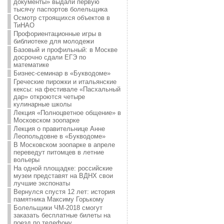
документы» выдали первую
тысячу паспортов болельщика
Осмотр строящихся объектов в
ТиНАО
Профориентационные игры в
библиотеке для молодежи
Базовый и профильный: в Москве
досрочно сдали ЕГЭ по
математике
Бизнес-семинар в «Букводоме»
Греческие пирожки и итальянские
кексы: на фестивале «Пасхальный
дар» откроются четыре
кулинарные школы
Лекция «Полноцветное общение» в
Московском зоопарке
Лекция о правительнице Анне
Леопольдовне в «Букводоме»
В Московском зоопарке в апреле
переведут питомцев в летние
вольеры
На одной площадке: российские
музеи представят на ВДНХ свои
лучшие экспонаты
Вернулся спустя 12 лет: история
памятника Максиму Горькому
Болельщики ЧМ-2018 смогут
заказать бесплатные билеты на
поезд по телефону