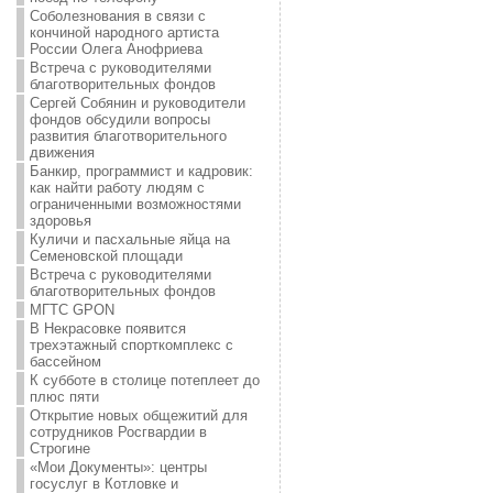
Соболезнования в связи с
кончиной народного артиста
России Олега Анофриева
Встреча с руководителями
благотворительных фондов
Сергей Собянин и руководители
фондов обсудили вопросы
развития благотворительного
движения
Банкир, программист и кадровик:
как найти работу людям с
ограниченными возможностями
здоровья
Куличи и пасхальные яйца на
Семеновской площади
Встреча с руководителями
благотворительных фондов
МГТС GPON
В Некрасовке появится
трехэтажный спорткомплекс с
бассейном
К субботе в столице потеплеет до
плюс пяти
Открытие новых общежитий для
сотрудников Росгвардии в
Строгине
«Мои Документы»: центры
госуслуг в Котловке и