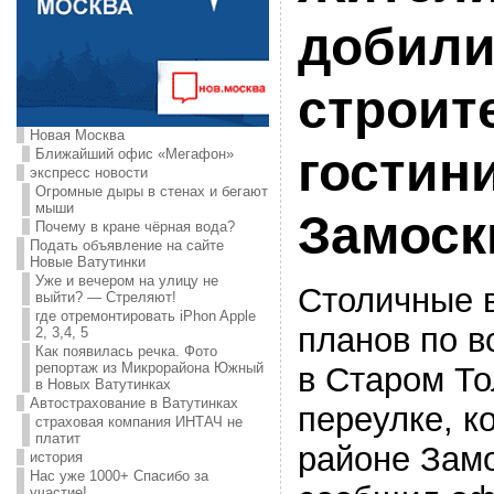
добили
строит
Новая Москва
гостин
Ближайший офис «Мегафон»
экспресс новости
Огромные дыры в стенах и бегают
мыши
Замоск
Почему в кране чёрная вода?
Подать объявление на сайте
Новые Ватутинки
Уже и вечером на улицу не
Столичные в
выйти? — Стреляют!
где отремонтировать iPhon Apple
планов по в
2, 3,4, 5
Как появилась речка. Фото
репортаж из Микрорайона Южный
в Старом Т
в Новых Ватутинках
Автострахование в Ватутинках
переулке, к
страховая компания ИНТАЧ не
платит
районе Замо
история
Нас уже 1000+ Спасибо за
участие!