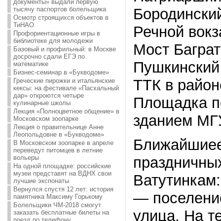
документы» выдали первую
тысячу паспортов болельщика
Бородински
Осмотр строящихся объектов в
ТиНАО
Речной вокз
Профориентационные игры в
библиотеке для молодежи
Мост Багра
Базовый и профильный: в Москве
досрочно сдали ЕГЭ по
Пушкинский
математике
Бизнес-семинар в «Букводоме»
ТТК в район
Греческие пирожки и итальянские
кексы: на фестивале «Пасхальный
дар» откроются четыре
Площадка п
кулинарные школы
Лекция «Полноцветное общение» в
зданием МГ
Московском зоопарке
Лекция о правительнице Анне
Леопольдовне в «Букводоме»
Ближайшиее
В Московском зоопарке в апреле
переведут питомцев в летние
вольеры
праздничны
На одной площадке: российские
музеи представят на ВДНХ свои
Ватутинкам:
лучшие экспонаты
Вернулся спустя 12 лет: история
— поселени
памятника Максиму Горькому
Болельщики ЧМ-2018 смогут
улица, На т
заказать бесплатные билеты на
поезд по телефону