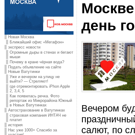
Москве
день го
Новая Москва
Ближайший офис «Мегафон»
экспресс новости
Огромные дыры в стенах и бегают
мыши
Почему в кране чёрная вода?
Подать объявление на сайте
Новые Ватутинки
Уже и вечером на улицу не
выйти? — Стреляют!
где отремонтировать iPhon Apple
2, 3,4, 5
Как появилась речка. Фото
репортаж из Микрорайона Южный
в Новых Ватутинках
Вечером бу
Автострахование в Ватутинках
страховая компания ИНТАЧ не
праздничный
платит
история
салют, по с
Нас уже 1000+ Спасибо за
участие!