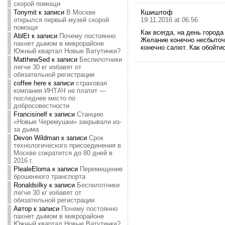
скорой помощи
Кшиштоф
Tonymit
к записи
В Москве
19.11.2016 at 06:56
открылся первый музей скорой
помощи
Как всегда, на день города
AblEt
к записи
Почему постоянно
Желание конечно несбыточн
пахнет дымом в микрорайоне
конечно салют. Как обойти
Южный квартал Новые Ватутинки?
MatthewSed
к записи
Беспилотники
легче 30 кг избавят от
обязательной регистрации
coffee here
к записи
страховая
компания ИНТАЧ не платит —
последнее место по
добросовестности
Francisinelf
к записи
Станцию
«Новые Черемушки» закрывали из-
за дыма
Devon Wildman
к записи
Срок
технологического присоединения в
Москве сократится до 80 дней в
2016 г.
PlealeEloma
к записи
Перемещение
брошенного транспорта
Ronaldsilky
к записи
Беспилотники
легче 30 кг избавят от
обязательной регистрации
Автор
к записи
Почему постоянно
пахнет дымом в микрорайоне
Южный квартал Новые Ватутинки?