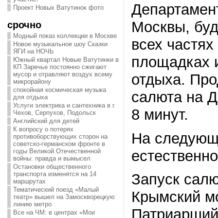
Департамент
Проект Новых Ватутинок фото
Москвы, буд
срочно
Модный показ коллекции в Москве
всех частях
Новое музыкальное шоу Сказки
ЯГИ на НОЧЬ
площадках и
Южный квартал Новые Ватутинки в
КП Заречье постоянно сжигают
мусор и отравляют воздух всему
отдыха. Пр
микрорайону
спокойная космическая музыка
салюта на Д
для отдыха
Услуги электрика и сантехника в г.
8 минут.
Чехов, Серпухов, Подольск
Английский для детей
К вопросу о потерях
На следующ
противоборствующих сторон на
советско-германском фронте в
естественно
годы Великой Отечественной
войны: правда и вымысел
Остановки общественного
транспорта изменятся на 14
Запуск салю
маршрутах
Тематический поезд «Малый
Крымский м
театр» вышел на Замоскворецкую
линию метро
Патриарший
Все на ЧМ: в центрах «Мои