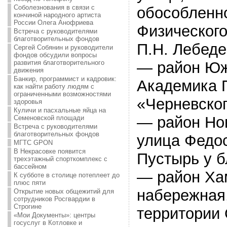
Соболезнования в связи с
обособленн
кончиной народного артиста
России Олега Анофриева
Физического
Встреча с руководителями
благотворительных фондов
П.Н. Лебед
Сергей Собянин и руководители
фондов обсудили вопросы
развития благотворительного
— район Юж
движения
Банкир, программист и кадровик:
Академика П
как найти работу людям с
ограниченными возможностями
«Черневског
здоровья
Куличи и пасхальные яйца на
— район Но
Семеновской площади
Встреча с руководителями
благотворительных фондов
улица Федо
МГТС GPON
В Некрасовке появится
Пустырь у б
трехэтажный спорткомплекс с
бассейном
— район Ха
К субботе в столице потеплеет до
плюс пяти
набережная,
Открытие новых общежитий для
сотрудников Росгвардии в
Строгине
территории
«Мои Документы»: центры
госуслуг в Котловке и