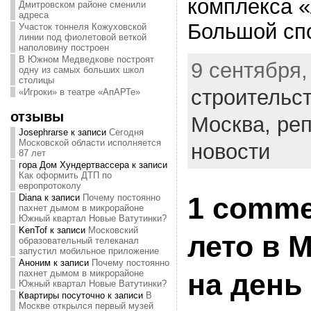
комплекса «
Дмитровском районе сменили
адреса
Большой сп
Участок тоннеля Кожуховской
линии под фиолетовой веткой
наполовину построен
В Южном Медведкове построят
9 сентября, 
одну из самых больших школ
столицы
строительс
«Игроки» в театре «АпАРТе»
отзывы
Москва,
ре
Josephrarse
к записи
Сегодня
Московской области исполняется
новости
87 лет
гора Дом Хундертвассера
к записи
Как оформить ДТП по
европротоколу
1 comme
Diana
к записи
Почему постоянно
пахнет дымом в микрорайоне
Южный квартал Новые Ватутинки?
KenTof
к записи
Московский
лето в 
образовательный телеканал
запустил мобильное приложение
Аноним
к записи
Почему постоянно
на день 
пахнет дымом в микрорайоне
Южный квартал Новые Ватутинки?
Квартиры посуточно
к записи
В
Москве открылся первый музей