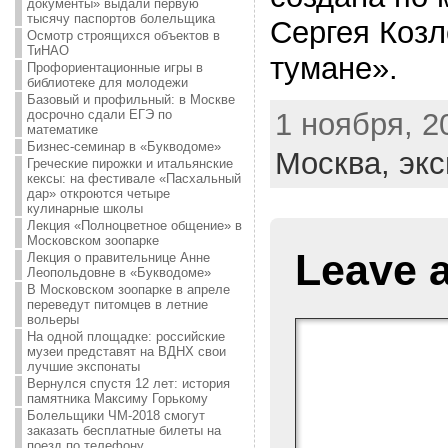
документы» выдали первую
тысячу паспортов болельщика
Сергея Козл
Осмотр строящихся объектов в
ТиНАО
тумане».
Профориентационные игры в
библиотеке для молодежи
Базовый и профильный: в Москве
1 ноября, 20
досрочно сдали ЕГЭ по
математике
Бизнес-семинар в «Букводоме»
Москва,
экс
Греческие пирожки и итальянские
кексы: на фестивале «Пасхальный
дар» откроются четыре
кулинарные школы
Лекция «Полноцветное общение» в
Московском зоопарке
Leave 
Лекция о правительнице Анне
Леопольдовне в «Букводоме»
В Московском зоопарке в апреле
переведут питомцев в летние
вольеры
На одной площадке: российские
музеи представят на ВДНХ свои
лучшие экспонаты
Вернулся спустя 12 лет: история
памятника Максиму Горькому
Болельщики ЧМ-2018 смогут
заказать бесплатные билеты на
поезд по телефону