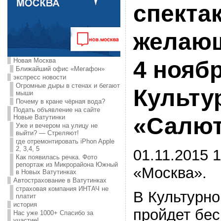
спекта
желающ
Новая Москва
4 ноябр
Ближайший офис «Мегафон»
экспресс новости
Огромные дыры в стенах и бегают
Культу
мыши
Почему в кране чёрная вода?
Подать объявление на сайте
«Салю
Новые Ватутинки
Уже и вечером на улицу не
выйти? — Стреляют!
где отремонтировать iPhon Apple
2, 3,4, 5
01.11.2015 1
Как появилась речка. Фото
репортаж из Микрорайона Южный
«Москва».
в Новых Ватутинках
Автострахование в Ватутинках
страховая компания ИНТАЧ не
В Культурн
платит
история
пройдет бес
Нас уже 1000+ Спасибо за
участие!