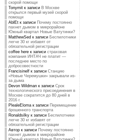
скорой помощи
Tonymit
к записи
В Москве
открылся первый музей скорой
помощи
AblEt
к записи
Почему постоянно
пахнет дымом в микрорайоне
Южный квартал Новые Ватутинки?
MatthewSed
к записи
Беспилотники
легче 30 кг избавят от
обязательной регистрации
coffee here
к записи
страховая
компания ИНТАЧ не платит —
последнее место по
добросовестности
Francisinelf
к записи
Станцию
«Новые Черемушки» закрывали из-
за дыма
Devon Wildman
к записи
Срок
технологического присоединения в
Москве сократится до 80 дней в
2016 г.
PlealeEloma
к записи
Перемещение
брошенного транспорта
Ronaldsilky
к записи
Беспилотники
легче 30 кг избавят от
обязательной регистрации
Автор
к записи
Почему постоянно
пахнет дымом в микрорайоне
Южный квартал Новые Ватутинки?