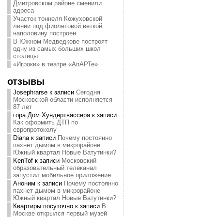
Дмитровском районе сменили
адреса
Участок тоннеля Кожуховской
линии под фиолетовой веткой
наполовину построен
В Южном Медведкове построят
одну из самых больших школ
столицы
«Игроки» в театре «АпАРТе»
отзывы
Josephrarse
к записи
Сегодня
Московской области исполняется
87 лет
гора Дом Хундертвассера
к записи
Как оформить ДТП по
европротоколу
Diana
к записи
Почему постоянно
пахнет дымом в микрорайоне
Южный квартал Новые Ватутинки?
KenTof
к записи
Московский
образовательный телеканал
запустил мобильное приложение
Аноним
к записи
Почему постоянно
пахнет дымом в микрорайоне
Южный квартал Новые Ватутинки?
Квартиры посуточно
к записи
В
Москве открылся первый музей