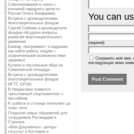
Соболезнования в связи с
кончиной народного артиста
России Олега Анофриева
You can u
Встреча с руководителями
благотворительных фондов
Сергей Собянин и руководители
фондов обсудили вопросы
развития благотворительного
движения
(required)
Банкир, программист и кадровик:
как найти работу людям с
ограниченными возможностями
Сохранить моё имя, 
здоровья
последующих моих комм
Куличи и пасхальные яйца на
Семеновской площади
Встреча с руководителями
благотворительных фондов
МГТС GPON
В Некрасовке появится
трехэтажный спорткомплекс с
бассейном
К субботе в столице потеплеет до
плюс пяти
Открытие новых общежитий для
сотрудников Росгвардии в
Строгине
«Мои Документы»: центры
госуслуг в Котловке и