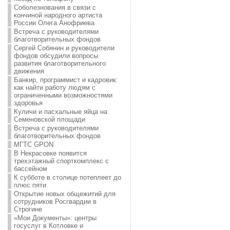
Соболезнования в связи с
кончиной народного артиста
России Олега Анофриева
Встреча с руководителями
благотворительных фондов
Сергей Собянин и руководители
фондов обсудили вопросы
развития благотворительного
движения
Банкир, программист и кадровик:
как найти работу людям с
ограниченными возможностями
здоровья
Куличи и пасхальные яйца на
Семеновской площади
Встреча с руководителями
благотворительных фондов
МГТС GPON
В Некрасовке появится
трехэтажный спорткомплекс с
бассейном
К субботе в столице потеплеет до
плюс пяти
Открытие новых общежитий для
сотрудников Росгвардии в
Строгине
«Мои Документы»: центры
госуслуг в Котловке и