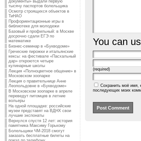
документы» выдали первую
тысячу паспортов болельщика
Осмотр строящихся объектов в
ТиНАО
Профориентационные игры в
библиотеке для молодежи
Базовый и профильный: в Москве
досрочно сдали ЕГЭ по
You can u
математике
Бизнес-семинар в «Букводоме»
Греческие пирожки и итальянские
кексы: на фестивале «Пасхальный
дар» откроются четыре
кулинарные школы
(required)
Лекция «Полноцветное общение» в
Московском зоопарке
Лекция о правительнице Анне
Сохранить моё имя, 
Леопольдовне в «Букводоме»
последующих моих комм
В Московском зоопарке в апреле
переведут питомцев в летние
вольеры
На одной площадке: российские
музеи представят на ВДНХ свои
лучшие экспонаты
Вернулся спустя 12 лет: история
памятника Максиму Горькому
Болельщики ЧМ-2018 смогут
заказать бесплатные билеты на
поезд по телефону