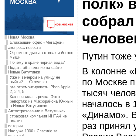
полк» 
собрал
челове
Новая Москва
Ближайший офис «Мегафон»
экспресс новости
Огромные дыры в стенах и бегают
Путин тоже 
мыши
Почему в кране чёрная вода?
Подать объявление на сайте
В колонне «
Новые Ватутинки
Уже и вечером на улицу не
по Москве 
выйти? — Стреляют!
где отремонтировать iPhon Apple
тысяч чело
2, 3,4, 5
Как появилась речка. Фото
началось в 
репортаж из Микрорайона Южный
в Новых Ватутинках
Автострахование в Ватутинках
«Динамо». В
страховая компания ИНТАЧ не
платит
раз принял 
история
Нас уже 1000+ Спасибо за
участие!