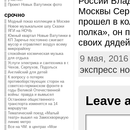
России Вла
Проект Новых Ватутинок фото
Москвы Сер
срочно
прошел в к
Модный показ коллекции в Москве
Новое музыкальное шоу Сказки
полка», он 
ЯГИ на НОЧЬ
Южный квартал Новые Ватутинки в
своих дядей
КП Заречье постоянно сжигают
мусор и отравляют воздух всему
микрорайону
спокойная космическая музыка
9 мая, 2016
для отдыха
Услуги электрика и сантехника в г.
экспресс н
Чехов, Серпухов, Подольск
Английский для детей
К вопросу о потерях
противоборствующих сторон на
советско-германском фронте в
годы Великой Отечественной
войны: правда и вымысел
Leave 
Остановки общественного
транспорта изменятся на 14
маршрутах
Тематический поезд «Малый
театр» вышел на Замоскворецкую
линию метро
Все на ЧМ: в центрах «Мои