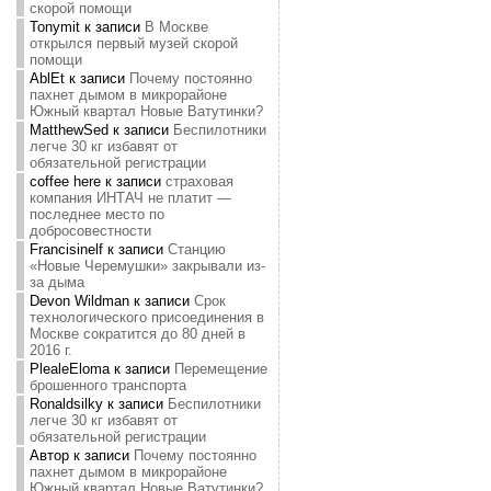
скорой помощи
Tonymit
к записи
В Москве
открылся первый музей скорой
помощи
AblEt
к записи
Почему постоянно
пахнет дымом в микрорайоне
Южный квартал Новые Ватутинки?
MatthewSed
к записи
Беспилотники
легче 30 кг избавят от
обязательной регистрации
coffee here
к записи
страховая
компания ИНТАЧ не платит —
последнее место по
добросовестности
Francisinelf
к записи
Станцию
«Новые Черемушки» закрывали из-
за дыма
Devon Wildman
к записи
Срок
технологического присоединения в
Москве сократится до 80 дней в
2016 г.
PlealeEloma
к записи
Перемещение
брошенного транспорта
Ronaldsilky
к записи
Беспилотники
легче 30 кг избавят от
обязательной регистрации
Автор
к записи
Почему постоянно
пахнет дымом в микрорайоне
Южный квартал Новые Ватутинки?