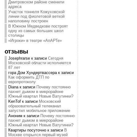
Дмитровском районе сменили
адреса
Участок тоннеля Кожуховской
линии под фиолетовой веткой
наполовину построен
В Южном Медведкове построят
одну из самых больших школ
столицы
«Игроки» в театре «АпАРТе»
отзывы
Josephrarse
к записи
Сегодня
Московской области исполняется
87 лет
гора Дом Хундертвассера
к записи
Как оформить ДТП по
европротоколу
Diana
к записи
Почему постоянно
пахнет дымом в микрорайоне
Южный квартал Новые Ватутинки?
KenTof
к записи
Московский
образовательный телеканал
запустил мобильное приложение
Аноним
к записи
Почему постоянно
пахнет дымом в микрорайоне
Южный квартал Новые Ватутинки?
Квартиры посуточно
к записи
В
Москве открылся первый музей