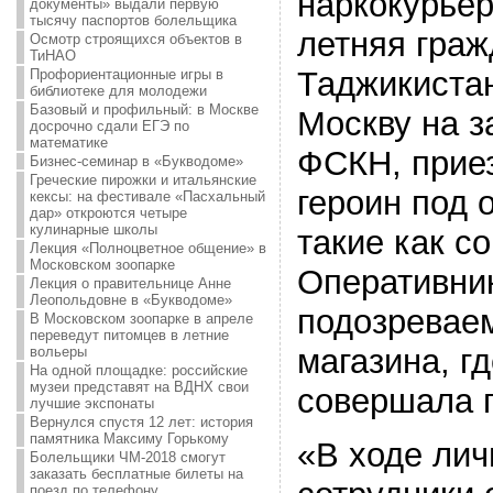
наркокурьер
документы» выдали первую
тысячу паспортов болельщика
летняя граж
Осмотр строящихся объектов в
ТиНАО
Таджикиста
Профориентационные игры в
библиотеке для молодежи
Базовый и профильный: в Москве
Москву на з
досрочно сдали ЕГЭ по
математике
ФСКН, прие
Бизнес-семинар в «Букводоме»
Греческие пирожки и итальянские
героин под 
кексы: на фестивале «Пасхальный
дар» откроются четыре
кулинарные школы
такие как со
Лекция «Полноцветное общение» в
Московском зоопарке
Оперативни
Лекция о правительнице Анне
Леопольдовне в «Букводоме»
подозревае
В Московском зоопарке в апреле
переведут питомцев в летние
магазина, г
вольеры
На одной площадке: российские
музеи представят на ВДНХ свои
совершала п
лучшие экспонаты
Вернулся спустя 12 лет: история
памятника Максиму Горькому
«В ходе лич
Болельщики ЧМ-2018 смогут
заказать бесплатные билеты на
поезд по телефону