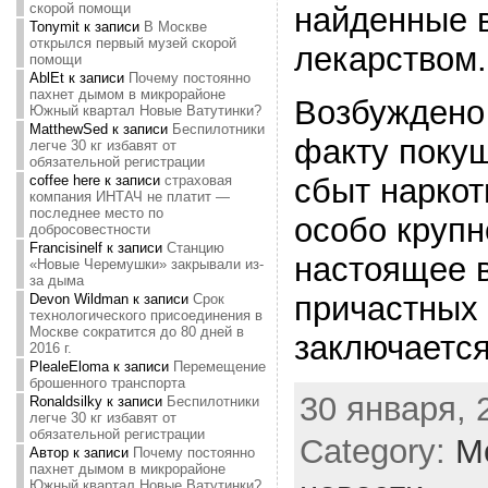
скорой помощи
найденные 
Tonymit
к записи
В Москве
открылся первый музей скорой
лекарством.
помощи
AblEt
к записи
Почему постоянно
пахнет дымом в микрорайоне
Возбуждено 
Южный квартал Новые Ватутинки?
MatthewSed
к записи
Беспилотники
факту поку
легче 30 кг избавят от
обязательной регистрации
сбыт наркот
coffee here
к записи
страховая
компания ИНТАЧ не платит —
последнее место по
особо крупн
добросовестности
Francisinelf
к записи
Станцию
настоящее в
«Новые Черемушки» закрывали из-
за дыма
причастных 
Devon Wildman
к записи
Срок
технологического присоединения в
Москве сократится до 80 дней в
заключается
2016 г.
PlealeEloma
к записи
Перемещение
брошенного транспорта
30 января, 
Ronaldsilky
к записи
Беспилотники
легче 30 кг избавят от
обязательной регистрации
Category:
М
Автор
к записи
Почему постоянно
пахнет дымом в микрорайоне
Южный квартал Новые Ватутинки?