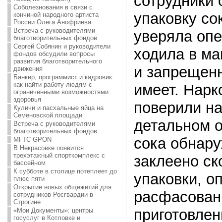
сотрудники
Соболезнования в связи с
упаковку с
кончиной народного артиста
России Олега Анофриева
Встреча с руководителями
уверяла опе
благотворительных фондов
Сергей Собянин и руководители
ходила в ма
фондов обсудили вопросы
развития благотворительного
и запрещен
движения
Банкир, программист и кадровик:
как найти работу людям с
имеет. Нарк
ограниченными возможностями
здоровья
поверили на
Куличи и пасхальные яйца на
Семеновской площади
детальном о
Встреча с руководителями
благотворительных фондов
сока обнару
МГТС GPON
В Некрасовке появится
трехэтажный спорткомплекс с
заклеено ск
бассейном
К субботе в столице потеплеет до
упаковки, о
плюс пяти
Открытие новых общежитий для
расфасован
сотрудников Росгвардии в
Строгине
приготовлен
«Мои Документы»: центры
госуслуг в Котловке и