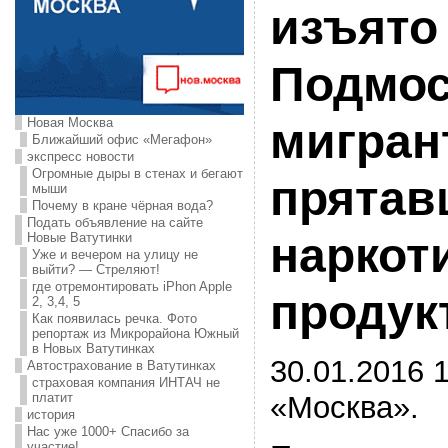
изъято
Подмос
Новая Москва
мигран
Ближайший офис «Мегафон»
экспресс новости
Огромные дыры в стенах и бегают
прятав
мыши
Почему в кране чёрная вода?
Подать объявление на сайте
наркот
Новые Ватутинки
Уже и вечером на улицу не
выйти? — Стреляют!
где отремонтировать iPhon Apple
продук
2, 3,4, 5
Как появилась речка. Фото
репортаж из Микрорайона Южный
в Новых Ватутинках
30.01.2016 1
Автострахование в Ватутинках
страховая компания ИНТАЧ не
«Москва».
платит
история
Нас уже 1000+ Спасибо за
участие!