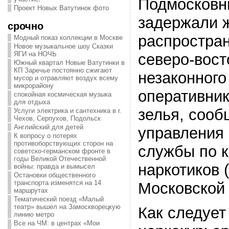
Подмосковн
Проект Новых Ватутинок фото
задержали 
срочно
распростра
Модный показ коллекции в Москве
Новое музыкальное шоу Сказки
ЯГИ на НОЧЬ
северо-вост
Южный квартал Новые Ватутинки в
КП Заречье постоянно сжигают
незаконного
мусор и отравляют воздух всему
микрорайону
оперативник
спокойная космическая музыка
для отдыха
зелья, сооб
Услуги электрика и сантехника в г.
Чехов, Серпухов, Подольск
Английский для детей
управления
К вопросу о потерях
противоборствующих сторон на
службы по к
советско-германском фронте в
годы Великой Отечественной
наркотиков 
войны: правда и вымысел
Остановки общественного
транспорта изменятся на 14
Московской 
маршрутах
Тематический поезд «Малый
театр» вышел на Замоскворецкую
Как следует
линию метро
Все на ЧМ: в центрах «Мои