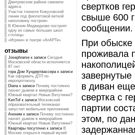
Дмитровском районе сменили
свертков ге
адреса
Участок тоннеля Кожуховской
свыше 600 г
линии под фиолетовой веткой
наполовину построен
сообщении.
В Южном Медведкове построят
одну из самых больших школ
столицы
При обыске 
«Игроки» в театре «АпАРТе»
отзывы
проживала 
Josephrarse
к записи
Сегодня
накополице
Московской области исполняется
87 лет
гора Дом Хундертвассера
к записи
завернутые 
Как оформить ДТП по
европротоколу
в диван ещ
Diana
к записи
Почему постоянно
пахнет дымом в микрорайоне
свертка с г
Южный квартал Новые Ватутинки?
KenTof
к записи
Московский
образовательный телеканал
партии соста
запустил мобильное приложение
Аноним
к записи
Почему постоянно
этом, по да
пахнет дымом в микрорайоне
Южный квартал Новые Ватутинки?
задержанная
Квартиры посуточно
к записи
В
Москве открылся первый музей