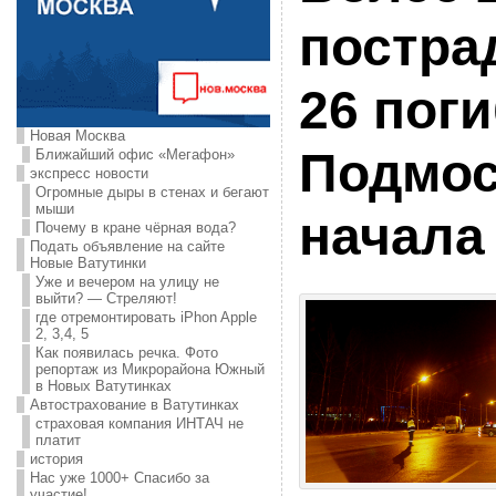
постра
26 пог
Новая Москва
Подмос
Ближайший офис «Мегафон»
экспресс новости
Огромные дыры в стенах и бегают
мыши
начала 
Почему в кране чёрная вода?
Подать объявление на сайте
Новые Ватутинки
Уже и вечером на улицу не
выйти? — Стреляют!
где отремонтировать iPhon Apple
2, 3,4, 5
Как появилась речка. Фото
репортаж из Микрорайона Южный
в Новых Ватутинках
Автострахование в Ватутинках
страховая компания ИНТАЧ не
платит
история
Нас уже 1000+ Спасибо за
участие!