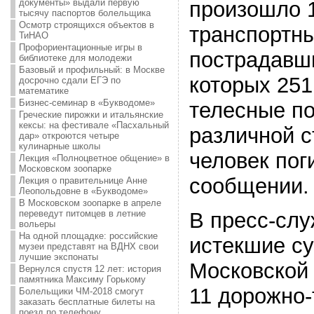
документы» выдали первую
произошло 
тысячу паспортов болельщика
Осмотр строящихся объектов в
транспортн
ТиНАО
Профориентационные игры в
пострадавши
библиотеке для молодежи
Базовый и профильный: в Москве
которых 251
досрочно сдали ЕГЭ по
математике
Бизнес-семинар в «Букводоме»
телесные п
Греческие пирожки и итальянские
кексы: на фестивале «Пасхальный
различной с
дар» откроются четыре
кулинарные школы
человек пог
Лекция «Полноцветное общение» в
Московском зоопарке
сообщении.
Лекция о правительнице Анне
Леопольдовне в «Букводоме»
В Московском зоопарке в апреле
переведут питомцев в летние
В пресс-слу
вольеры
На одной площадке: российские
истекшие су
музеи представят на ВДНХ свои
лучшие экспонаты
Московской
Вернулся спустя 12 лет: история
памятника Максиму Горькому
11 дорожно
Болельщики ЧМ-2018 смогут
заказать бесплатные билеты на
поезд по телефону