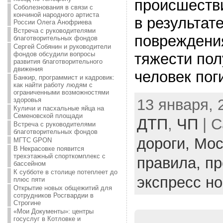
происшеств
Соболезнования в связи с
кончиной народного артиста
в результат
России Олега Анофриева
Встреча с руководителями
повреждени
благотворительных фондов
Сергей Собянин и руководители
фондов обсудили вопросы
тяжести пол
развития благотворительного
движения
человек пог
Банкир, программист и кадровик:
как найти работу людям с
ограниченными возможностями
13 января, 
здоровья
Куличи и пасхальные яйца на
Семеновской площади
ДТП
,
ЧП
| C
Встреча с руководителями
благотворительных фондов
дороги,
Мос
МГТС GPON
В Некрасовке появится
трехэтажный спорткомплекс с
правила,
пр
бассейном
К субботе в столице потеплеет до
экспресс н
плюс пяти
Открытие новых общежитий для
сотрудников Росгвардии в
Строгине
«Мои Документы»: центры
госуслуг в Котловке и