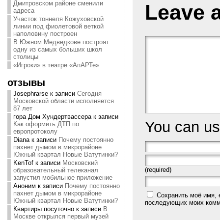
Дмитровском районе сменили
Leave 
адреса
Участок тоннеля Кожуховской
линии под фиолетовой веткой
наполовину построен
В Южном Медведкове построят
одну из самых больших школ
столицы
«Игроки» в театре «АпАРТе»
отзывы
Josephrarse
к записи
Сегодня
Московской области исполняется
87 лет
гора Дом Хундертвассера
к записи
You can u
Как оформить ДТП по
европротоколу
Diana
к записи
Почему постоянно
пахнет дымом в микрорайоне
Южный квартал Новые Ватутинки?
KenTof
к записи
Московский
(required)
образовательный телеканал
запустил мобильное приложение
Аноним
к записи
Почему постоянно
пахнет дымом в микрорайоне
Сохранить моё имя, 
Южный квартал Новые Ватутинки?
последующих моих комм
Квартиры посуточно
к записи
В
Москве открылся первый музей