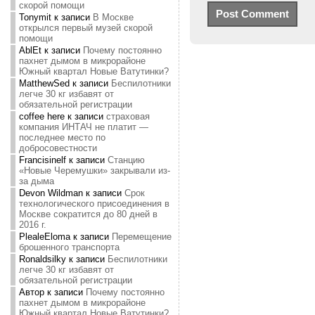
скорой помощи
Tonymit
к записи
В Москве
открылся первый музей скорой
помощи
AblEt
к записи
Почему постоянно
пахнет дымом в микрорайоне
Южный квартал Новые Ватутинки?
MatthewSed
к записи
Беспилотники
легче 30 кг избавят от
обязательной регистрации
coffee here
к записи
страховая
компания ИНТАЧ не платит —
последнее место по
добросовестности
Francisinelf
к записи
Станцию
«Новые Черемушки» закрывали из-
за дыма
Devon Wildman
к записи
Срок
технологического присоединения в
Москве сократится до 80 дней в
2016 г.
PlealeEloma
к записи
Перемещение
брошенного транспорта
Ronaldsilky
к записи
Беспилотники
легче 30 кг избавят от
обязательной регистрации
Автор
к записи
Почему постоянно
пахнет дымом в микрорайоне
Южный квартал Новые Ватутинки?