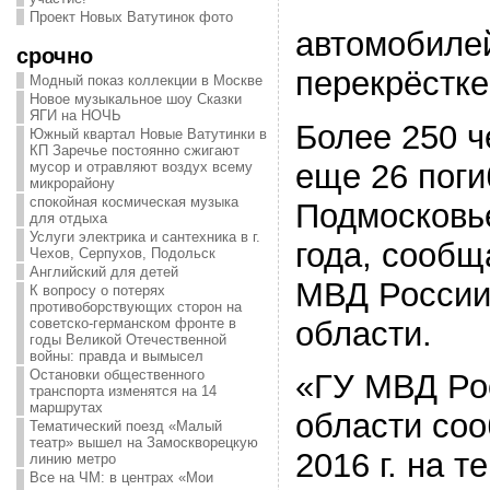
Проект Новых Ватутинок фото
автомобиле
срочно
перекрёстке
Модный показ коллекции в Москве
Новое музыкальное шоу Сказки
ЯГИ на НОЧЬ
Более 250 ч
Южный квартал Новые Ватутинки в
КП Заречье постоянно сжигают
еще 26 поги
мусор и отравляют воздух всему
микрорайону
спокойная космическая музыка
Подмосковье
для отдыха
Услуги электрика и сантехника в г.
года, сообщ
Чехов, Серпухов, Подольск
Английский для детей
МВД России
К вопросу о потерях
противоборствующих сторон на
области.
советско-германском фронте в
годы Великой Отечественной
войны: правда и вымысел
Остановки общественного
«ГУ МВД Ро
транспорта изменятся на 14
маршрутах
области соо
Тематический поезд «Малый
театр» вышел на Замоскворецкую
2016 г. на 
линию метро
Все на ЧМ: в центрах «Мои