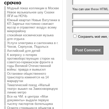
срочно
Модный показ коллекции в Москве
You can use
these HTML
Новое музыкальное шоу Сказки
ЯГИ на НОЧЬ
Южный квартал Новые Ватутинки в
КП Заречье постоянно сжигают
мусор и отравляют воздух всему
микрорайону
спокойная космическая музыка
Сохранить моё имя, 
для отдыха
Услуги электрика и сантехника в г.
Чехов, Серпухов, Подольск
Английский для детей
К вопросу о потерях
противоборствующих сторон на
советско-германском фронте в
годы Великой Отечественной
войны: правда и вымысел
Остановки общественного
транспорта изменятся на 14
маршрутах
Тематический поезд «Малый
театр» вышел на Замоскворецкую
линию метро
Все на ЧМ: в центрах «Мои
документы» выдали первую
тысячу паспортов болельщика
Осмотр строящихся объектов в