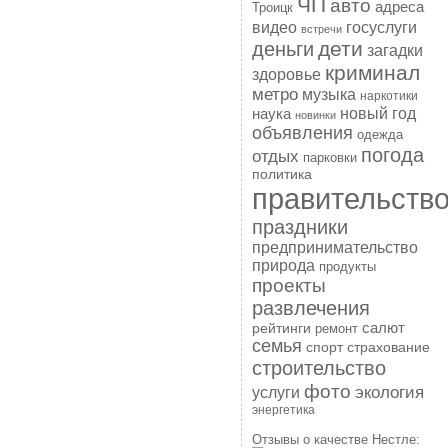
ЧП
авто
адреса
Троицк
госуслуги
видео
встречи
дети
деньги
загадки
криминал
здоровье
метро
музыка
наркотики
наука
новый год
новинки
объявления
одежда
погода
отдых
парковки
политика
правительств
праздники
предпринимательство
природа
продукты
проекты
развлечения
рейтинги
салют
ремонт
семья
спорт
страхование
строительство
фото
экология
услуги
энергетика
Отзывы о качестве Нестле: