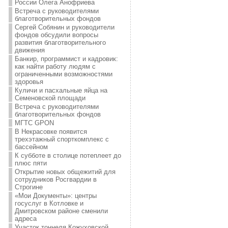
России Олега Анофриева
Встреча с руководителями
благотворительных фондов
Сергей Собянин и руководители
фондов обсудили вопросы
развития благотворительного
движения
Банкир, программист и кадровик:
как найти работу людям с
ограниченными возможностями
здоровья
Куличи и пасхальные яйца на
Семеновской площади
Встреча с руководителями
благотворительных фондов
МГТС GPON
В Некрасовке появится
трехэтажный спорткомплекс с
бассейном
К субботе в столице потеплеет до
плюс пяти
Открытие новых общежитий для
сотрудников Росгвардии в
Строгине
«Мои Документы»: центры
госуслуг в Котловке и
Дмитровском районе сменили
адреса
Участок тоннеля Кожуховской