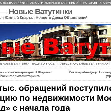
НОВЫЕ ВАТУТИНКИ
АВТОСТРАХОВАНИЕ В ВАТУТИНКАХ
ИСТОРИЯ
НАС УЖЕ
 — Новые Ватутинки
он Южный Квартал Новости Доска Объявлений
ТЕ НОВЫЕ ВАТУТИНКИ
ВАШИ ВОПРОСЫ
АВТОСТРАХОВАНИЕ В ВАТУТИНКАХ
раинской литературы Н.Шарина с
Роспотребнадзор: Послед
ке Росинформмониторинга
уг
 тыс. обращений поступил
кцию по недвижимости Мо
д» с начала года