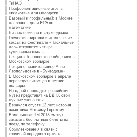
ТиНАО
Профориентационные игры в
библиотеке для молодежи
Базовый и профильный: в Москве
досрочно сдали ЕГЭ по
математике
Бизнес-семинар в «Букводоме»
Греческие пирожки и итальянские
кексы: на фестивале «Пасхальный
дар» откроются четыре
кулинарные школы
Лекция «Полноцветное общение» в
Московском зоопарке
Лекция о правительнице Анне
Леопольдовне в «Букводоме»
В Московском зоопарке в апреле
переведут питомцев в летние
вольеры
На одной площадке: российские
музеи представят на ВДНХ свои
лучшие экспонаты
Вернулся спустя 12 лет: история
памятника Максиму Горькому
Болельщики ЧМ-2018 смогут
заказать бесплатные билеты на
поезд по телефону
Соболезнования в связи с
кончиной народного артиста