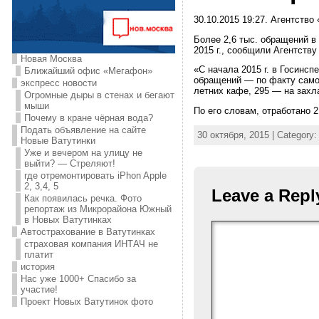
30.10.2015 19:27. Агентство
Более 2,6 тыс. обращений в
2015 г., сообщили Агентств
Новая Москва
«С начала 2015 г. в Госинсп
Ближайший офис «Мегафон»
обращений — по факту само
экспресс новости
летних кафе, 295 — на захл
Огромные дыры в стенах и бегают
мыши
По его словам, отработано 2
Почему в кране чёрная вода?
Подать объявление на сайте
30 октября, 2015 | Category
Новые Ватутинки
Уже и вечером на улицу не
выйти? — Стреляют!
где отремонтировать iPhon Apple
2, 3,4, 5
Leave a Repl
Как появилась речка. Фото
репортаж из Микрорайона Южный
в Новых Ватутинках
Автострахование в Ватутинках
страховая компания ИНТАЧ не
платит
история
Нас уже 1000+ Спасибо за
участие!
Проект Новых Ватутинок фото