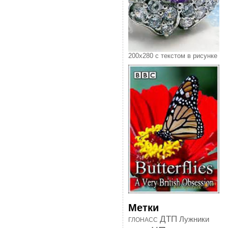
200х280 с текстом в рисунке
Метки
ДТП
Лужники
ГЛОНАСС