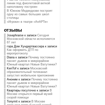
линии под фиолетовой веткой
наполовину построен
В Южном Медведкове построят
одну из самых больших школ
столицы
«Игроки» в театре «АпАРТе»
отзывы
Josephrarse
к записи
Сегодня
Московской области исполняется
87 лет
гора Дом Хундертвассера
к записи
Как оформить ДТП по
европротоколу
Diana
к записи
Почему постоянно
пахнет дымом в микрорайоне
Южный квартал Новые Ватутинки?
KenTof
к записи
Московский
образовательный телеканал
запустил мобильное приложение
Аноним
к записи
Почему постоянно
пахнет дымом в микрорайоне
Южный квартал Новые Ватутинки?
Квартиры посуточно
к записи
В
Москве открылся первый музей
скорой помощи
Tonymit
к записи
В Москве
открылся первый музей скорой