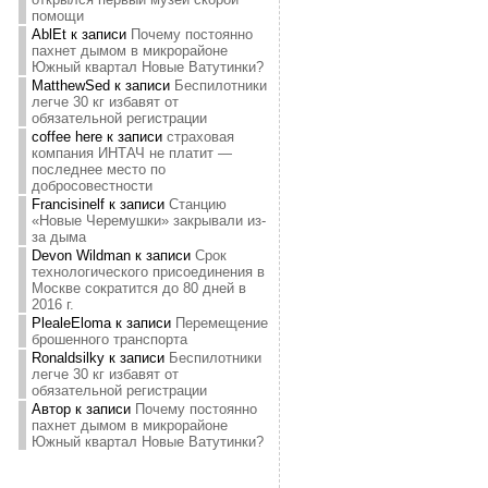
помощи
AblEt
к записи
Почему постоянно
пахнет дымом в микрорайоне
Южный квартал Новые Ватутинки?
MatthewSed
к записи
Беспилотники
легче 30 кг избавят от
обязательной регистрации
coffee here
к записи
страховая
компания ИНТАЧ не платит —
последнее место по
добросовестности
Francisinelf
к записи
Станцию
«Новые Черемушки» закрывали из-
за дыма
Devon Wildman
к записи
Срок
технологического присоединения в
Москве сократится до 80 дней в
2016 г.
PlealeEloma
к записи
Перемещение
брошенного транспорта
Ronaldsilky
к записи
Беспилотники
легче 30 кг избавят от
обязательной регистрации
Автор
к записи
Почему постоянно
пахнет дымом в микрорайоне
Южный квартал Новые Ватутинки?