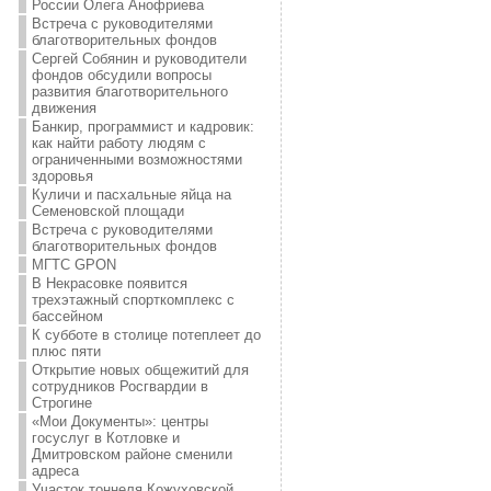
России Олега Анофриева
Встреча с руководителями
благотворительных фондов
Сергей Собянин и руководители
фондов обсудили вопросы
развития благотворительного
движения
Банкир, программист и кадровик:
как найти работу людям с
ограниченными возможностями
здоровья
Куличи и пасхальные яйца на
Семеновской площади
Встреча с руководителями
благотворительных фондов
МГТС GPON
В Некрасовке появится
трехэтажный спорткомплекс с
бассейном
К субботе в столице потеплеет до
плюс пяти
Открытие новых общежитий для
сотрудников Росгвардии в
Строгине
«Мои Документы»: центры
госуслуг в Котловке и
Дмитровском районе сменили
адреса
Участок тоннеля Кожуховской