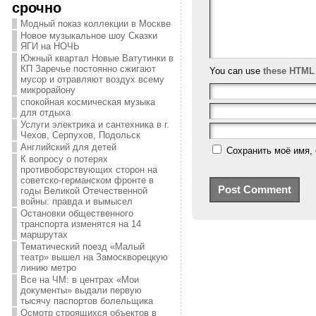
срочно
Модный показ коллекции в Москве
Новое музыкальное шоу Сказки
ЯГИ на НОЧЬ
Южный квартал Новые Ватутинки в
КП Заречье постоянно сжигают
You can use
these HTML
мусор и отравляют воздух всему
микрорайону
спокойная космическая музыка
для отдыха
Услуги электрика и сантехника в г.
Чехов, Серпухов, Подольск
Английский для детей
Сохранить моё имя, 
К вопросу о потерях
противоборствующих сторон на
советско-германском фронте в
годы Великой Отечественной
войны: правда и вымысел
Остановки общественного
транспорта изменятся на 14
маршрутах
Тематический поезд «Малый
театр» вышел на Замоскворецкую
линию метро
Все на ЧМ: в центрах «Мои
документы» выдали первую
тысячу паспортов болельщика
Осмотр строящихся объектов в