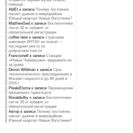
помощи
AblEt
к записи
Почему постоянно
пахнет дымом в микрорайоне
Южный квартал Новые Ватутинки?
MatthewSed
к записи
Беспилотники
легче 30 кг избавят от
обязательной регистрации
coffee here
к записи
страховая
компания ИНТАЧ не платит —
последнее место по
добросовестности
Francisinelf
к записи
Станцию
«Новые Черемушки» закрывали из-
за дыма
Devon Wildman
к записи
Срок
технологического присоединения в
Москве сократится до 80 дней в
2016 г.
PlealeEloma
к записи
Перемещение
брошенного транспорта
Ronaldsilky
к записи
Беспилотники
легче 30 кг избавят от
обязательной регистрации
Автор
к записи
Почему постоянно
пахнет дымом в микрорайоне
Южный квартал Новые Ватутинки?