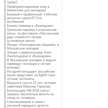
ТиНАО
Профориентационные игры в
библиотеке для молодежи
Базовый и профильный: в Москве
досрочно сдали ЕГЭ по
математике
Бизнес-семинар в «Букводоме»
Греческие пирожки и итальянские
кексы: на фестивале «Пасхальный
дар» откроются четыре
кулинарные школы
Лекция «Полноцветное общение» в
Московском зоопарке
Лекция о правительнице Анне
Леопольдовне в «Букводоме»
В Московском зоопарке в апреле
переведут питомцев в летние
вольеры
На одной площадке: российские
музеи представят на ВДНХ свои
лучшие экспонаты
Вернулся спустя 12 лет: история
памятника Максиму Горькому
Болельщики ЧМ-2018 смогут
заказать бесплатные билеты на
поезд по телефону
Соболезнования в связи с
кончиной народного артиста