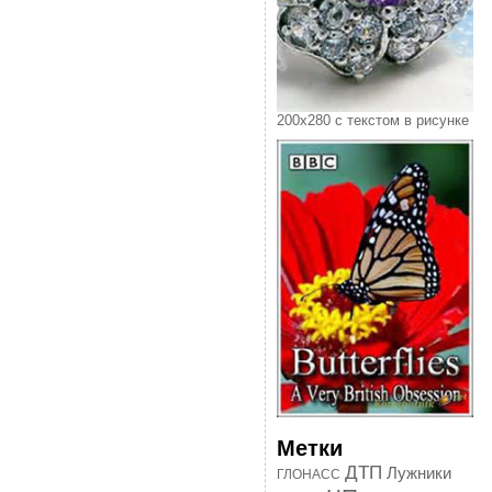
200х280 с текстом в рисунке
Метки
ДТП
Лужники
ГЛОНАСС