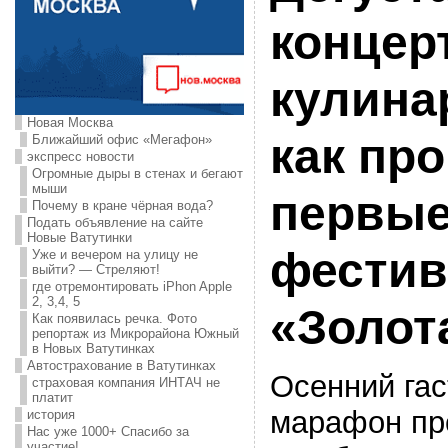
концер
кулина
Новая Москва
как пр
Ближайший офис «Мегафон»
экспресс новости
Огромные дыры в стенах и бегают
мыши
первы
Почему в кране чёрная вода?
Подать объявление на сайте
Новые Ватутинки
фестив
Уже и вечером на улицу не
выйти? — Стреляют!
где отремонтировать iPhon Apple
2, 3,4, 5
«Золот
Как появилась речка. Фото
репортаж из Микрорайона Южный
в Новых Ватутинках
Автострахование в Ватутинках
Осенний га
страховая компания ИНТАЧ не
платит
марафон пр
история
Нас уже 1000+ Спасибо за
участие!