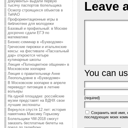
документы» выдали первую
Leave 
тысячу паспортов болельщика
Осмотр строящихся объектов в
ТиНАО
Профориентационные игры в
библиотеке для молодежи
Базовый и профильный: в Москве
досрочно сдали ЕГЭ по
математике
Бизнес-семинар в «Букводоме»
Греческие пирожки и итальянские
кексы: на фестивале «Пасхальный
дар» откроются четыре
кулинарные школы
Лекция «Полноцветное общение» в
Московском зоопарке
You can u
Лекция о правительнице Анне
Леопольдовне в «Букводоме»
В Московском зоопарке в апреле
переведут питомцев в летние
вольеры
На одной площадке: российские
(required)
музеи представят на ВДНХ свои
лучшие экспонаты
Вернулся спустя 12 лет: история
Сохранить моё имя, 
памятника Максиму Горькому
последующих моих комм
Болельщики ЧМ-2018 смогут
заказать бесплатные билеты на
поезд по телефону