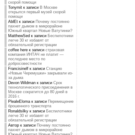
скорой помощи
Tonymit
к записи
В Москве
открылся первый музей скорой
помощи
AblEt
к записи
Почему постоянно
пахнет дымом в микрорайоне
Южный квартал Новые Ватутинки?
MatthewSed
к записи
Беспилотники
легче 30 кг избавят от
обязательной регистрации
coffee here
к записи
страховая
компания ИНТАЧ не платит —
последнее место по
добросовестности
Francisinelf
к записи
Станцию
«Новые Черемушки» закрывали из-
за дыма
Devon Wildman
к записи
Срок
технологического присоединения в
Москве сократится до 80 дней в
2016 г.
PlealeEloma
к записи
Перемещение
брошенного транспорта
Ronaldsilky
к записи
Беспилотники
легче 30 кг избавят от
обязательной регистрации
Автор
к записи
Почему постоянно
пахнет дымом в микрорайоне
Южный квартал Новые Ватутинки?