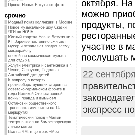
октября. На
Проект Новых Ватутинок фото
можно прио
срочно
продукты, п
Модный показ коллекции в Москве
Новое музыкальное шоу Сказки
ЯГИ на НОЧЬ
ресторанны
Южный квартал Новые Ватутинки в
КП Заречье постоянно сжигают
участие в м
мусор и отравляют воздух всему
микрорайону
послушать 
спокойная космическая музыка
для отдыха
Услуги электрика и сантехника в г.
Чехов, Серпухов, Подольск
22 сентября
Английский для детей
К вопросу о потерях
правительс
противоборствующих сторон на
советско-германском фронте в
годы Великой Отечественной
законодате
войны: правда и вымысел
Остановки общественного
экспресс н
транспорта изменятся на 14
маршрутах
Тематический поезд «Малый
театр» вышел на Замоскворецкую
линию метро
Все на ЧМ: в центрах «Мои