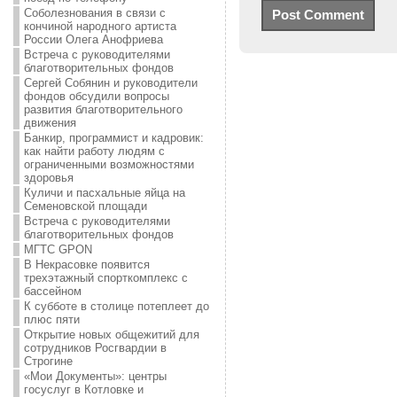
Соболезнования в связи с
кончиной народного артиста
России Олега Анофриева
Встреча с руководителями
благотворительных фондов
Сергей Собянин и руководители
фондов обсудили вопросы
развития благотворительного
движения
Банкир, программист и кадровик:
как найти работу людям с
ограниченными возможностями
здоровья
Куличи и пасхальные яйца на
Семеновской площади
Встреча с руководителями
благотворительных фондов
МГТС GPON
В Некрасовке появится
трехэтажный спорткомплекс с
бассейном
К субботе в столице потеплеет до
плюс пяти
Открытие новых общежитий для
сотрудников Росгвардии в
Строгине
«Мои Документы»: центры
госуслуг в Котловке и