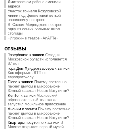
Дмитровском районе сменили
адреса
Участок тоннеля Кожуховской
линии под фиолетовой веткой
наполовину построен
В Южном Медведкове построят
одну из самых больших школ
столицы
«Игроки» в театре «АпАРТе»
отзывы
Josephrarse
к записи
Сегодня
Московской области исполняется
87 лет
гора Дом Хундертвассера
к записи
Как оформить ДТП по
европротоколу
Diana
к записи
Почему постоянно
пахнет дымом в микрорайоне
Южный квартал Новые Ватутинки?
KenTof
к записи
Московский
образовательный телеканал
запустил мобильное приложение
Аноним
к записи
Почему постоянно
пахнет дымом в микрорайоне
Южный квартал Новые Ватутинки?
Квартиры посуточно
к записи
В
Москве открылся первый музей