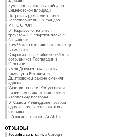
здоровья
Куличи и пасхальные яйца на
Семеновской площади
Встреча с руководителями
благотворительных фондов
МГТС GPON
В Некрасовке появится
трехэтажный спорткомплекс с
бассейном
К субботе в столице потеплеет до
плюс пяти
Открытие новых общежитий для
сотрудников Росгвардии в
Строгине
«Мои Документы»: центры
госуслуг в Котловке и
Дмитровском районе сменили
адреса
Участок тоннеля Кожуховской
линии под фиолетовой веткой
наполовину построен
В Южном Медведкове построят
одну из самых больших школ
столицы
«Игроки» в театре «АпАРТе»
отзывы
Josephrarse
к записи
Сегодня