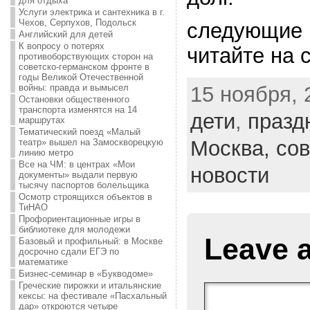
для отдыха
Услуги электрика и сантехника в г.
Чехов, Серпухов, Подольск
следующие 
Английский для детей
К вопросу о потерях
читайте на с
противоборствующих сторон на
советско-германском фронте в
годы Великой Отечественной
войны: правда и вымысел
15 ноября, 
Остановки общественного
транспорта изменятся на 14
дети
,
празд
маршрутах
Тематический поезд «Малый
Москва,
со
театр» вышел на Замоскворецкую
линию метро
Все на ЧМ: в центрах «Мои
новости
документы» выдали первую
тысячу паспортов болельщика
Осмотр строящихся объектов в
ТиНАО
Профориентационные игры в
библиотеке для молодежи
Leave 
Базовый и профильный: в Москве
досрочно сдали ЕГЭ по
математике
Бизнес-семинар в «Букводоме»
Греческие пирожки и итальянские
кексы: на фестивале «Пасхальный
дар» откроются четыре