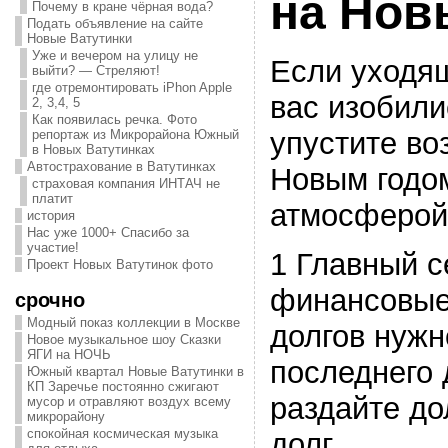
на Нов
Почему в кране чёрная вода?
Подать объявление на сайте
Новые Ватутинки
Уже и вечером на улицу не
Если уходящ
выйти? — Стреляют!
где отремонтировать iPhon Apple
вас изобили
2, 3,4, 5
Как появилась речка. Фото
упустите во
репортаж из Микрорайона Южный
в Новых Ватутинках
Автострахование в Ватутинках
Новым годом
страховая компания ИНТАЧ не
платит
атмосферой
история
Нас уже 1000+ Спасибо за
участие!
1 Главный с
Проект Новых Ватутинок фото
финансовые
срочно
Модный показ коллекции в Москве
долгов нужн
Новое музыкальное шоу Сказки
ЯГИ на НОЧЬ
последнего 
Южный квартал Новые Ватутинки в
КП Заречье постоянно сжигают
раздайте до
мусор и отравляют воздух всему
микрорайону
спокойная космическая музыка
долг.