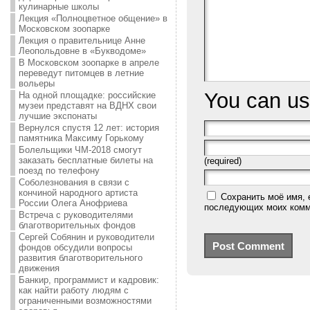
кулинарные школы
Лекция «Полноцветное общение» в
Московском зоопарке
Лекция о правительнице Анне
Леопольдовне в «Букводоме»
В Московском зоопарке в апреле
переведут питомцев в летние
вольеры
You can u
На одной площадке: российские
музеи представят на ВДНХ свои
лучшие экспонаты
Вернулся спустя 12 лет: история
памятника Максиму Горькому
Болельщики ЧМ-2018 смогут
заказать бесплатные билеты на
(required)
поезд по телефону
Соболезнования в связи с
кончиной народного артиста
Сохранить моё имя, 
России Олега Анофриева
последующих моих комм
Встреча с руководителями
благотворительных фондов
Сергей Собянин и руководители
фондов обсудили вопросы
развития благотворительного
движения
Банкир, программист и кадровик:
как найти работу людям с
ограниченными возможностями