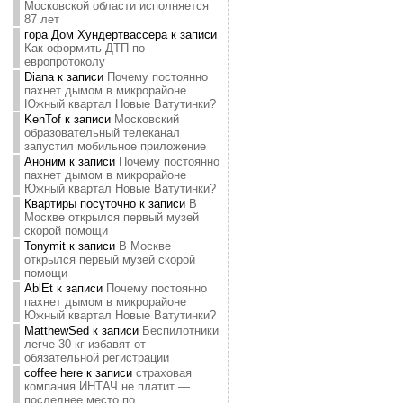
Московской области исполняется
87 лет
гора Дом Хундертвассера
к записи
Как оформить ДТП по
европротоколу
Diana
к записи
Почему постоянно
пахнет дымом в микрорайоне
Южный квартал Новые Ватутинки?
KenTof
к записи
Московский
образовательный телеканал
запустил мобильное приложение
Аноним
к записи
Почему постоянно
пахнет дымом в микрорайоне
Южный квартал Новые Ватутинки?
Квартиры посуточно
к записи
В
Москве открылся первый музей
скорой помощи
Tonymit
к записи
В Москве
открылся первый музей скорой
помощи
AblEt
к записи
Почему постоянно
пахнет дымом в микрорайоне
Южный квартал Новые Ватутинки?
MatthewSed
к записи
Беспилотники
легче 30 кг избавят от
обязательной регистрации
coffee here
к записи
страховая
компания ИНТАЧ не платит —
последнее место по