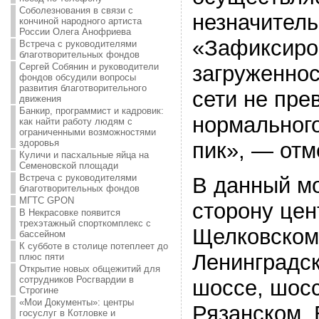
Соболезнования в связи с
незначител
кончиной народного артиста
России Олега Анофриева
«Зафиксиро
Встреча с руководителями
благотворительных фондов
Сергей Собянин и руководители
загруженно
фондов обсудили вопросы
развития благотворительного
сети не пре
движения
Банкир, программист и кадровик:
нормального
как найти работу людям с
ограниченными возможностями
здоровья
пик», — отм
Куличи и пасхальные яйца на
Семеновской площади
Встреча с руководителями
В данный м
благотворительных фондов
МГТС GPON
сторону цен
В Некрасовке появится
трехэтажный спорткомплекс с
Щелковском
бассейном
К субботе в столице потеплеет до
Ленинградс
плюс пяти
Открытие новых общежитий для
сотрудников Росгвардии в
шоссе, шосс
Строгине
«Мои Документы»: центры
Рязанском, 
госуслуг в Котловке и