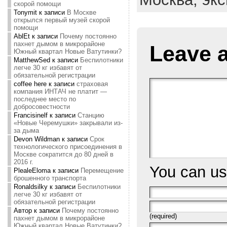
скорой помощи
Tonymit
к записи
В Москве
открылся первый музей скорой
помощи
AblEt
к записи
Почему постоянно
пахнет дымом в микрорайоне
Leave 
Южный квартал Новые Ватутинки?
MatthewSed
к записи
Беспилотники
легче 30 кг избавят от
обязательной регистрации
coffee here
к записи
страховая
компания ИНТАЧ не платит —
последнее место по
добросовестности
Francisinelf
к записи
Станцию
«Новые Черемушки» закрывали из-
за дыма
Devon Wildman
к записи
Срок
технологического присоединения в
Москве сократится до 80 дней в
2016 г.
You can u
PlealeEloma
к записи
Перемещение
брошенного транспорта
Ronaldsilky
к записи
Беспилотники
легче 30 кг избавят от
обязательной регистрации
Автор
к записи
Почему постоянно
(required)
пахнет дымом в микрорайоне
Южный квартал Новые Ватутинки?