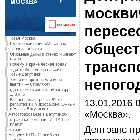
москви
пересе
Новая Москва
общес
Ближайший офис «Мегафон»
экспресс новости
Огромные дыры в стенах и бегают
мыши
транспо
Почему в кране чёрная вода?
Подать объявление на сайте
Новые Ватутинки
непого
Уже и вечером на улицу не
выйти? — Стреляют!
где отремонтировать iPhon Apple
2, 3,4, 5
Как появилась речка. Фото
13.01.2016 0
репортаж из Микрорайона Южный
в Новых Ватутинках
«Москва».
Автострахование в Ватутинках
страховая компания ИНТАЧ не
платит
Дептранс п
история
Нас уже 1000+ Спасибо за
участие!