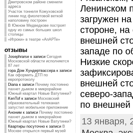
Дмитровском районе сменили
Ленинском 
адреса
Участок тоннеля Кожуховской
линии под фиолетовой веткой
загружен на
наполовину построен
В Южном Медведкове построят
стороне, на
одну из самых больших школ
столицы
внешней сто
«Игроки» в театре «АпАРТе»
западе по о
отзывы
Josephrarse
к записи
Сегодня
Низкие скор
Московской области исполняется
87 лет
зафиксиров
гора Дом Хундертвассера
к записи
Как оформить ДТП по
европротоколу
внешней сто
Diana
к записи
Почему постоянно
пахнет дымом в микрорайоне
северо-запа
Южный квартал Новые Ватутинки?
KenTof
к записи
Московский
по внешней 
образовательный телеканал
запустил мобильное приложение
Аноним
к записи
Почему постоянно
пахнет дымом в микрорайоне
13 января, 
Южный квартал Новые Ватутинки?
Квартиры посуточно
к записи
В
Москва,
экс
Москве открылся первый музей