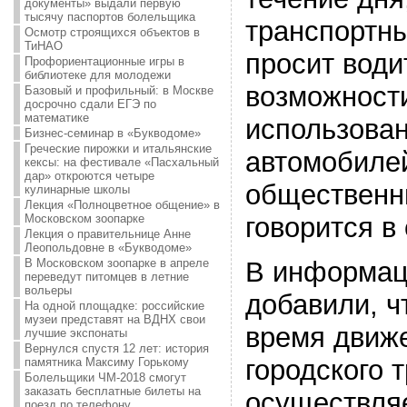
документы» выдали первую
тысячу паспортов болельщика
транспортн
Осмотр строящихся объектов в
ТиНАО
просит води
Профориентационные игры в
библиотеке для молодежи
возможности
Базовый и профильный: в Москве
досрочно сдали ЕГЭ по
математике
использова
Бизнес-семинар в «Букводоме»
Греческие пирожки и итальянские
автомобилей
кексы: на фестивале «Пасхальный
дар» откроются четыре
общественн
кулинарные школы
Лекция «Полноцветное общение» в
Московском зоопарке
говорится в
Лекция о правительнице Анне
Леопольдовне в «Букводоме»
В Московском зоопарке в апреле
В информац
переведут питомцев в летние
вольеры
добавили, ч
На одной площадке: российские
музеи представят на ВДНХ свои
время движе
лучшие экспонаты
Вернулся спустя 12 лет: история
городского 
памятника Максиму Горькому
Болельщики ЧМ-2018 смогут
заказать бесплатные билеты на
осуществля
поезд по телефону