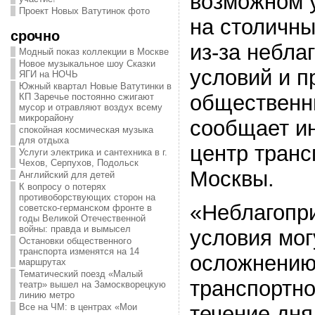
возможном 
Проект Новых Ватутинок фото
на столичны
срочно
из-за небла
Модный показ коллекции в Москве
Новое музыкальное шоу Сказки
условий и п
ЯГИ на НОЧЬ
Южный квартал Новые Ватутинки в
общественн
КП Заречье постоянно сжигают
мусор и отравляют воздух всему
микрорайону
сообщает и
спокойная космическая музыка
для отдыха
центр транс
Услуги электрика и сантехника в г.
Чехов, Серпухов, Подольск
Москвы.
Английский для детей
К вопросу о потерях
противоборствующих сторон на
«Неблагопр
советско-германском фронте в
годы Великой Отечественной
войны: правда и вымысел
условия мог
Остановки общественного
транспорта изменятся на 14
осложнению
маршрутах
Тематический поезд «Малый
транспортно
театр» вышел на Замоскворецкую
линию метро
Все на ЧМ: в центрах «Мои
течение дня