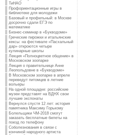
ТиНАО
Профориентационные игры в
библиотеке для молодежи
Базовый и профильный: в Москве
досрочно сдали ЕГЭ по
математике
Бизнес-семинар в «Букводоме»
Греческие пирожки и итальянские
кексы: на фестивале «Пасхальный
дар» откроются четыре
кулинарные школы
Лекция «Полноцветное общение» в
Московском зоопарке
Лекция о правительнице Анне
Леопольдовне в «Букводоме»
В Московском зоопарке в апреле
переведут питомцев в летние
вольеры
На одной площадке: российские
музеи представят на ВДНХ свои
лучшие экспонаты
Вернулся спустя 12 лет: история
памятника Максиму Горькому
Болельщики ЧМ-2018 смогут
заказать бесплатные билеты на
поезд по телефону
Соболезнования в связи с
кончиной народного артиста