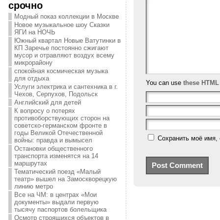
срочно
Модный показ коллекции в Москве
Новое музыкальное шоу Сказки
ЯГИ на НОЧЬ
Южный квартал Новые Ватутинки в
КП Заречье постоянно сжигают
мусор и отравляют воздух всему
микрорайону
спокойная космическая музыка
для отдыха
You can use
these HTML
Услуги электрика и сантехника в г.
Чехов, Серпухов, Подольск
Английский для детей
К вопросу о потерях
противоборствующих сторон на
советско-германском фронте в
годы Великой Отечественной
Сохранить моё имя, 
войны: правда и вымысел
Остановки общественного
транспорта изменятся на 14
маршрутах
Тематический поезд «Малый
театр» вышел на Замоскворецкую
линию метро
Все на ЧМ: в центрах «Мои
документы» выдали первую
тысячу паспортов болельщика
Осмотр строящихся объектов в