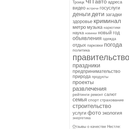
ЧП
авто
адреса
Троицк
госуслуги
видео
встречи
дети
деньги
загадки
криминал
здоровье
метро
музыка
наркотики
наука
новый год
новинки
объявления
одежда
погода
отдых
парковки
политика
правительств
праздники
предпринимательство
природа
продукты
проекты
развлечения
рейтинги
салют
ремонт
семья
спорт
страхование
строительство
фото
экология
услуги
энергетика
Отзывы о качестве Нестле: