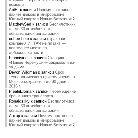
помощи
AblEt
к записи
Почему постоянно
пахнет дымом в микрорайоне
Южный квартал Новые Ватутинки?
MatthewSed
к записи
Беспилотники
легче 30 кг избавят от
обязательной регистрации
coffee here
к записи
страховая
компания ИНТАЧ не платит —
последнее место по
добросовестности
Francisinelf
к записи
Станцию
«Новые Черемушки» закрывали из-
за дыма
Devon Wildman
к записи
Срок
технологического присоединения в
Москве сократится до 80 дней в
2016 г.
PlealeEloma
к записи
Перемещение
брошенного транспорта
Ronaldsilky
к записи
Беспилотники
легче 30 кг избавят от
обязательной регистрации
Автор
к записи
Почему постоянно
пахнет дымом в микрорайоне
Южный квартал Новые Ватутинки?