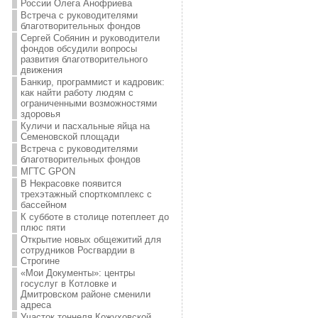
России Олега Анофриева
Встреча с руководителями
благотворительных фондов
Сергей Собянин и руководители
фондов обсудили вопросы
развития благотворительного
движения
Банкир, программист и кадровик:
как найти работу людям с
ограниченными возможностями
здоровья
Куличи и пасхальные яйца на
Семеновской площади
Встреча с руководителями
благотворительных фондов
МГТС GPON
В Некрасовке появится
трехэтажный спорткомплекс с
бассейном
К субботе в столице потеплеет до
плюс пяти
Открытие новых общежитий для
сотрудников Росгвардии в
Строгине
«Мои Документы»: центры
госуслуг в Котловке и
Дмитровском районе сменили
адреса
Участок тоннеля Кожуховской