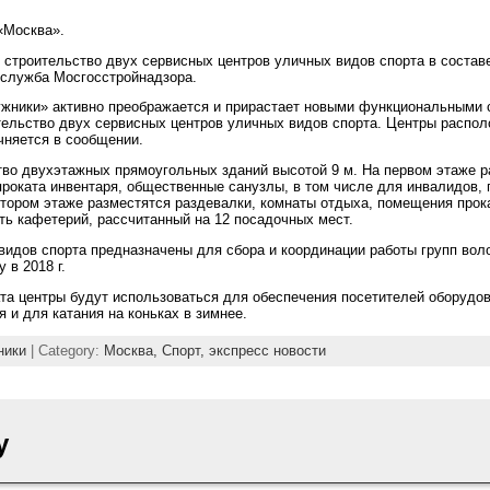
 «Москва».
строительство двух сервисных центров уличных видов спорта в состав
-служба Мосгосстройнадзора.
жники» активно преображается и прирастает новыми функциональными 
ельство двух сервисных центров уличных видов спорта. Центры располо
очняется в сообщении.
тво двухэтажных прямоугольных зданий высотой 9 м. На первом этаже 
роката инвентаря, общественные санузлы, в том числе для инвалидов, 
ором этаже разместятся раздевалки, комнаты отдыха, помещения прока
ть кафетерий, рассчитанный на 12 посадочных мест.
идов спорта предназначены для сбора и координации работы групп вол
 в 2018 г.
та центры будут использоваться для обеспечения посетителей оборудо
 и для катания на коньках в зимнее.
ники
| Category:
Москва,
Спорт,
экспресс новости
y