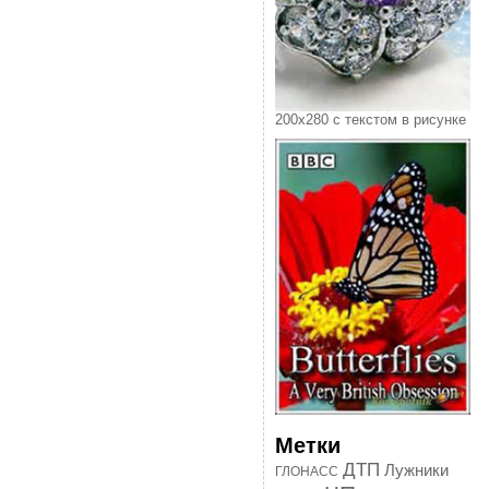
200х280 с текстом в рисунке
Метки
ДТП
Лужники
ГЛОНАСС