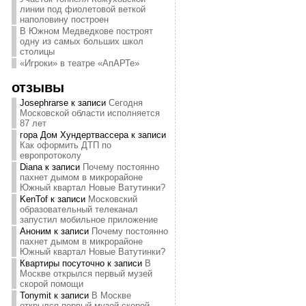
линии под фиолетовой веткой
наполовину построен
В Южном Медведкове построят
одну из самых больших школ
столицы
«Игроки» в театре «АпАРТе»
отзывы
Josephrarse
к записи
Сегодня
Московской области исполняется
87 лет
гора Дом Хундертвассера
к записи
Как оформить ДТП по
европротоколу
Diana
к записи
Почему постоянно
пахнет дымом в микрорайоне
Южный квартал Новые Ватутинки?
KenTof
к записи
Московский
образовательный телеканал
запустил мобильное приложение
Аноним
к записи
Почему постоянно
пахнет дымом в микрорайоне
Южный квартал Новые Ватутинки?
Квартиры посуточно
к записи
В
Москве открылся первый музей
скорой помощи
Tonymit
к записи
В Москве
открылся первый музей скорой