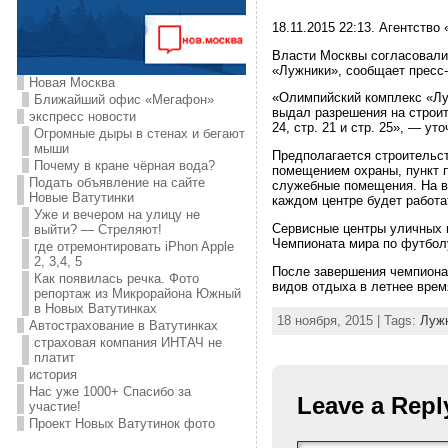
18.11.2015 22:13. Агентство
Власти Москвы согласовали 
«Лужники», сообщает пресс
Новая Москва
«Олимпийский комплекс «Лу
Ближайший офис «Мегафон»
выдал разрешения на строит
экспресс новости
24, стр. 21 и стр. 25», — ут
Огромные дыры в стенах и бегают
мыши
Предполагается строительс
Почему в кране чёрная вода?
помещением охраны, пункт п
Подать объявление на сайте
служебные помещения. На вт
Новые Ватутинки
каждом центре будет работа
Уже и вечером на улицу не
Сервисные центры уличных в
выйти? — Стреляют!
Чемпионата мира по футболу
где отремонтировать iPhon Apple
2, 3,4, 5
После завершения чемпиона
Как появилась речка. Фото
видов отдыха в летнее время
репортаж из Микрорайона Южный
в Новых Ватутинках
18 ноября, 2015 | Tags:
Луж
Автострахование в Ватутинках
страховая компания ИНТАЧ не
платит
история
Нас уже 1000+ Спасибо за
Leave a Repl
участие!
Проект Новых Ватутинок фото