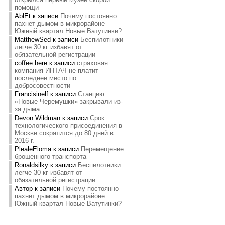
помощи
AblEt
к записи
Почему постоянно
пахнет дымом в микрорайоне
Южный квартал Новые Ватутинки?
MatthewSed
к записи
Беспилотники
легче 30 кг избавят от
обязательной регистрации
coffee here
к записи
страховая
компания ИНТАЧ не платит —
последнее место по
добросовестности
Francisinelf
к записи
Станцию
«Новые Черемушки» закрывали из-
за дыма
Devon Wildman
к записи
Срок
технологического присоединения в
Москве сократится до 80 дней в
2016 г.
PlealeEloma
к записи
Перемещение
брошенного транспорта
Ronaldsilky
к записи
Беспилотники
легче 30 кг избавят от
обязательной регистрации
Автор
к записи
Почему постоянно
пахнет дымом в микрорайоне
Южный квартал Новые Ватутинки?