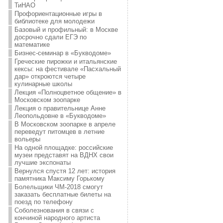
ТиНАО
Профориентационные игры в
библиотеке для молодежи
Базовый и профильный: в Москве
досрочно сдали ЕГЭ по
математике
Бизнес-семинар в «Букводоме»
Греческие пирожки и итальянские
кексы: на фестивале «Пасхальный
дар» откроются четыре
кулинарные школы
Лекция «Полноцветное общение» в
Московском зоопарке
Лекция о правительнице Анне
Леопольдовне в «Букводоме»
В Московском зоопарке в апреле
переведут питомцев в летние
вольеры
На одной площадке: российские
музеи представят на ВДНХ свои
лучшие экспонаты
Вернулся спустя 12 лет: история
памятника Максиму Горькому
Болельщики ЧМ-2018 смогут
заказать бесплатные билеты на
поезд по телефону
Соболезнования в связи с
кончиной народного артиста