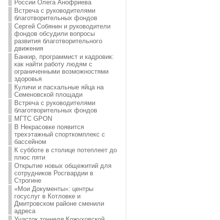
России Олега Анофриева
Встреча с руководителями
благотворительных фондов
Сергей Собянин и руководители
фондов обсудили вопросы
развития благотворительного
движения
Банкир, программист и кадровик:
как найти работу людям с
ограниченными возможностями
здоровья
Куличи и пасхальные яйца на
Семеновской площади
Встреча с руководителями
благотворительных фондов
МГТС GPON
В Некрасовке появится
трехэтажный спорткомплекс с
бассейном
К субботе в столице потеплеет до
плюс пяти
Открытие новых общежитий для
сотрудников Росгвардии в
Строгине
«Мои Документы»: центры
госуслуг в Котловке и
Дмитровском районе сменили
адреса
Участок тоннеля Кожуховской