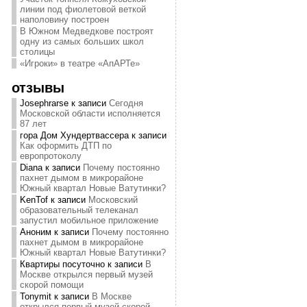
линии под фиолетовой веткой
наполовину построен
В Южном Медведкове построят
одну из самых больших школ
столицы
«Игроки» в театре «АпАРТе»
отзывы
Josephrarse
к записи
Сегодня
Московской области исполняется
87 лет
гора Дом Хундертвассера
к записи
Как оформить ДТП по
европротоколу
Diana
к записи
Почему постоянно
пахнет дымом в микрорайоне
Южный квартал Новые Ватутинки?
KenTof
к записи
Московский
образовательный телеканал
запустил мобильное приложение
Аноним
к записи
Почему постоянно
пахнет дымом в микрорайоне
Южный квартал Новые Ватутинки?
Квартиры посуточно
к записи
В
Москве открылся первый музей
скорой помощи
Tonymit
к записи
В Москве
открылся первый музей скорой