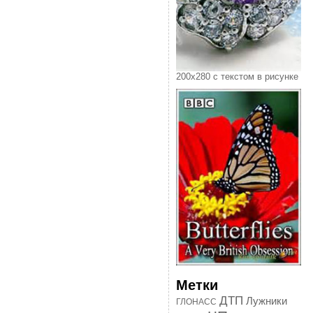
200х280 с текстом в рисунке
Метки
ДТП
Лужники
ГЛОНАСС