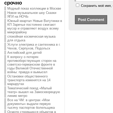
срочно
Сохранить моё имя, 
Модный показ коллекции в Москве
Новое музыкальное шоу Сказки
ЯГИ на НОЧЬ
Южный квартал Новые Ватутинки в
КП Заречье постоянно сжигают
мусор и отравляют воздух всему
микрорайону
спокойная космическая музыка
для отдыха
Услуги электрика и сантехника в г.
Чехов, Серпухов, Подольск
Английский для детей
К вопросу о потерях
противоборствующих сторон на
советско-германском фронте в
годы Великой Отечественной
войны: правда и вымысел
Остановки общественного
транспорта изменятся на 14
маршрутах
Тематический поезд «Малый
театр» вышел на Замоскворецкую
линию метро
Все на ЧМ: в центрах «Мои
документы» выдали первую
тысячу паспортов болельщика
Осмотр строящихся объектов в