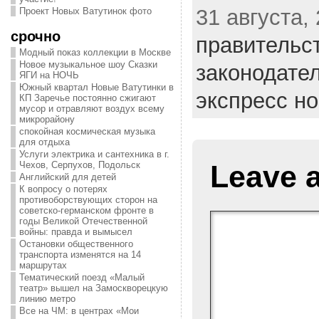
31 августа, 
Проект Новых Ватутинок фото
срочно
правительс
Модный показ коллекции в Москве
Новое музыкальное шоу Сказки
законодате
ЯГИ на НОЧЬ
Южный квартал Новые Ватутинки в
экспресс н
КП Заречье постоянно сжигают
мусор и отравляют воздух всему
микрорайону
спокойная космическая музыка
для отдыха
Услуги электрика и сантехника в г.
Leave 
Чехов, Серпухов, Подольск
Английский для детей
К вопросу о потерях
противоборствующих сторон на
советско-германском фронте в
годы Великой Отечественной
войны: правда и вымысел
Остановки общественного
транспорта изменятся на 14
маршрутах
Тематический поезд «Малый
театр» вышел на Замоскворецкую
линию метро
Все на ЧМ: в центрах «Мои