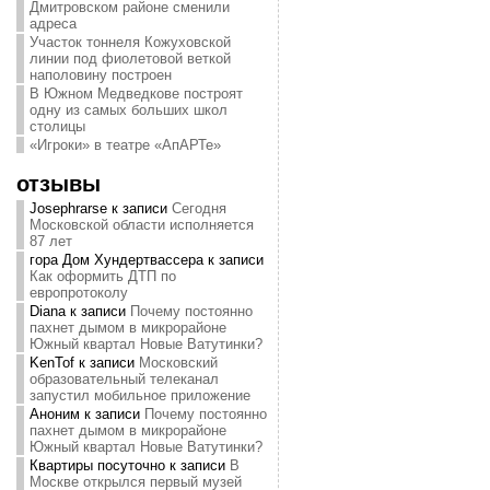
Дмитровском районе сменили
адреса
Участок тоннеля Кожуховской
линии под фиолетовой веткой
наполовину построен
В Южном Медведкове построят
одну из самых больших школ
столицы
«Игроки» в театре «АпАРТе»
отзывы
Josephrarse
к записи
Сегодня
Московской области исполняется
87 лет
гора Дом Хундертвассера
к записи
Как оформить ДТП по
европротоколу
Diana
к записи
Почему постоянно
пахнет дымом в микрорайоне
Южный квартал Новые Ватутинки?
KenTof
к записи
Московский
образовательный телеканал
запустил мобильное приложение
Аноним
к записи
Почему постоянно
пахнет дымом в микрорайоне
Южный квартал Новые Ватутинки?
Квартиры посуточно
к записи
В
Москве открылся первый музей