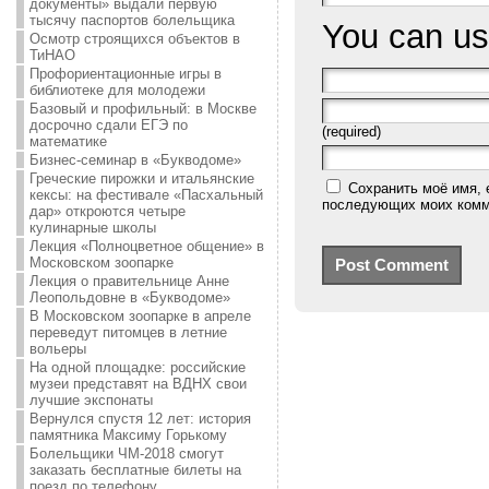
документы» выдали первую
тысячу паспортов болельщика
You can u
Осмотр строящихся объектов в
ТиНАО
Профориентационные игры в
библиотеке для молодежи
Базовый и профильный: в Москве
досрочно сдали ЕГЭ по
(required)
математике
Бизнес-семинар в «Букводоме»
Греческие пирожки и итальянские
Сохранить моё имя, 
кексы: на фестивале «Пасхальный
последующих моих комм
дар» откроются четыре
кулинарные школы
Лекция «Полноцветное общение» в
Московском зоопарке
Лекция о правительнице Анне
Леопольдовне в «Букводоме»
В Московском зоопарке в апреле
переведут питомцев в летние
вольеры
На одной площадке: российские
музеи представят на ВДНХ свои
лучшие экспонаты
Вернулся спустя 12 лет: история
памятника Максиму Горькому
Болельщики ЧМ-2018 смогут
заказать бесплатные билеты на
поезд по телефону