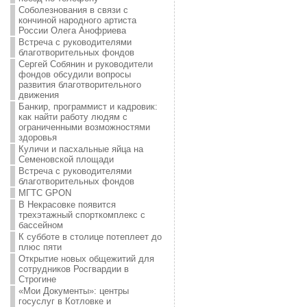
Соболезнования в связи с
кончиной народного артиста
России Олега Анофриева
Встреча с руководителями
благотворительных фондов
Сергей Собянин и руководители
фондов обсудили вопросы
развития благотворительного
движения
Банкир, программист и кадровик:
как найти работу людям с
ограниченными возможностями
здоровья
Куличи и пасхальные яйца на
Семеновской площади
Встреча с руководителями
благотворительных фондов
МГТС GPON
В Некрасовке появится
трехэтажный спорткомплекс с
бассейном
К субботе в столице потеплеет до
плюс пяти
Открытие новых общежитий для
сотрудников Росгвардии в
Строгине
«Мои Документы»: центры
госуслуг в Котловке и