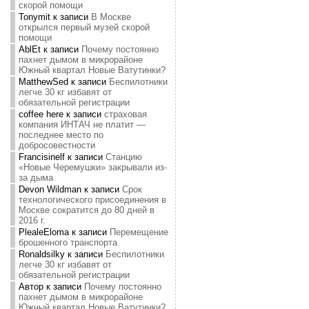
скорой помощи
Tonymit
к записи
В Москве
открылся первый музей скорой
помощи
AblEt
к записи
Почему постоянно
пахнет дымом в микрорайоне
Южный квартал Новые Ватутинки?
MatthewSed
к записи
Беспилотники
легче 30 кг избавят от
обязательной регистрации
coffee here
к записи
страховая
компания ИНТАЧ не платит —
последнее место по
добросовестности
Francisinelf
к записи
Станцию
«Новые Черемушки» закрывали из-
за дыма
Devon Wildman
к записи
Срок
технологического присоединения в
Москве сократится до 80 дней в
2016 г.
PlealeEloma
к записи
Перемещение
брошенного транспорта
Ronaldsilky
к записи
Беспилотники
легче 30 кг избавят от
обязательной регистрации
Автор
к записи
Почему постоянно
пахнет дымом в микрорайоне
Южный квартал Новые Ватутинки?