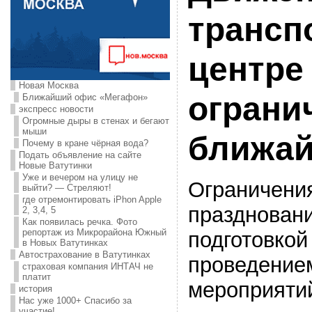
трансп
центре
Новая Москва
ограни
Ближайший офис «Мегафон»
экспресс новости
Огромные дыры в стенах и бегают
мыши
ближай
Почему в кране чёрная вода?
Подать объявление на сайте
Новые Ватутинки
Уже и вечером на улицу не
Ограничени
выйти? — Стреляют!
где отремонтировать iPhon Apple
праздновани
2, 3,4, 5
Как появилась речка. Фото
репортаж из Микрорайона Южный
подготовкой
в Новых Ватутинках
Автострахование в Ватутинках
проведение
страховая компания ИНТАЧ не
платит
мероприяти
история
Нас уже 1000+ Спасибо за
участие!