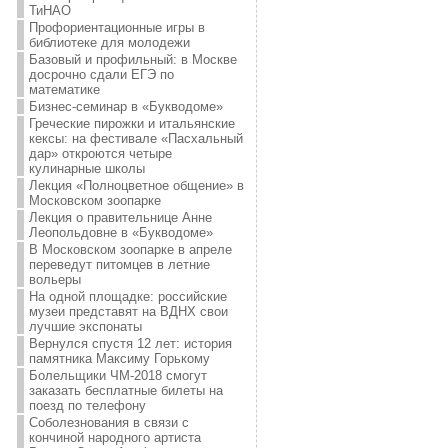
ТиНАО
Профориентационные игры в
библиотеке для молодежи
Базовый и профильный: в Москве
досрочно сдали ЕГЭ по
математике
Бизнес-семинар в «Букводоме»
Греческие пирожки и итальянские
кексы: на фестивале «Пасхальный
дар» откроются четыре
кулинарные школы
Лекция «Полноцветное общение» в
Московском зоопарке
Лекция о правительнице Анне
Леопольдовне в «Букводоме»
В Московском зоопарке в апреле
переведут питомцев в летние
вольеры
На одной площадке: российские
музеи представят на ВДНХ свои
лучшие экспонаты
Вернулся спустя 12 лет: история
памятника Максиму Горькому
Болельщики ЧМ-2018 смогут
заказать бесплатные билеты на
поезд по телефону
Соболезнования в связи с
кончиной народного артиста