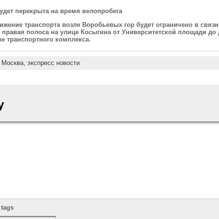
удет перекрыта на время велопробега
движение транспорта возле Воробьевых гор будет ограничено в связ
я правая полоса на улице Косыгина от Университетской площади 
е транспортного комплекса.
:
Москва,
экспресс новости
y
 tags