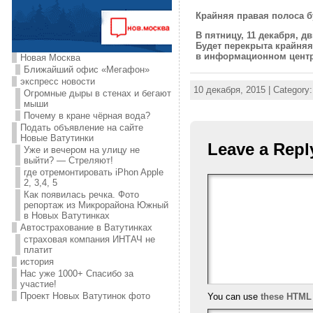
Крайняя правая полоса б
В пятницу, 11 декабря, 
Будет перекрыта крайня
в информационном центр
Новая Москва
Ближайший офис «Мегафон»
экспресс новости
10 декабря, 2015 | Category
Огромные дыры в стенах и бегают
мыши
Почему в кране чёрная вода?
Подать объявление на сайте
Новые Ватутинки
Leave a Repl
Уже и вечером на улицу не
выйти? — Стреляют!
где отремонтировать iPhon Apple
2, 3,4, 5
Как появилась речка. Фото
репортаж из Микрорайона Южный
в Новых Ватутинках
Автострахование в Ватутинках
страховая компания ИНТАЧ не
платит
история
Нас уже 1000+ Спасибо за
участие!
Проект Новых Ватутинок фото
You can use
these HTML