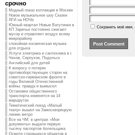
срочно
Модный показ коллекции в Москве
Новое музыкальное шоу Сказки
ЯГИ на НОЧЬ
Южный квартал Новые Ватутинки в
Сохранить моё имя, 
КП Заречье постоянно сжигают
мусор и отравляют воздух всему
микрорайону
спокойная космическая музыка
для отдыха
Услуги электрика и сантехника в г.
Чехов, Серпухов, Подольск
Английский для детей
К вопросу о потерях
противоборствующих сторон на
советско-германском фронте в
годы Великой Отечественной
войны: правда и вымысел
Остановки общественного
транспорта изменятся на 14
маршрутах
Тематический поезд «Малый
театр» вышел на Замоскворецкую
линию метро
Все на ЧМ: в центрах «Мои
документы» выдали первую
тысячу паспортов болельщика
Осмотр строящихся объектов в