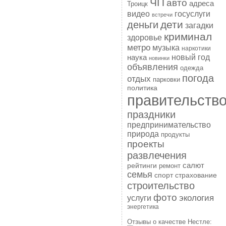
ЧП
авто
адреса
Троицк
госуслуги
видео
встречи
дети
деньги
загадки
криминал
здоровье
метро
музыка
наркотики
наука
новый год
новинки
объявления
одежда
погода
отдых
парковки
политика
правительств
праздники
предпринимательство
природа
продукты
проекты
развлечения
рейтинги
салют
ремонт
семья
спорт
страхование
строительство
фото
экология
услуги
энергетика
Отзывы о качестве Нестле: