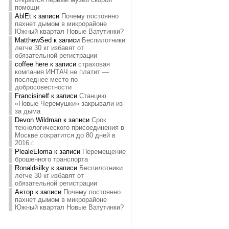
помощи
AblEt
к записи
Почему постоянно
пахнет дымом в микрорайоне
Южный квартал Новые Ватутинки?
MatthewSed
к записи
Беспилотники
легче 30 кг избавят от
обязательной регистрации
coffee here
к записи
страховая
компания ИНТАЧ не платит —
последнее место по
добросовестности
Francisinelf
к записи
Станцию
«Новые Черемушки» закрывали из-
за дыма
Devon Wildman
к записи
Срок
технологического присоединения в
Москве сократится до 80 дней в
2016 г.
PlealeEloma
к записи
Перемещение
брошенного транспорта
Ronaldsilky
к записи
Беспилотники
легче 30 кг избавят от
обязательной регистрации
Автор
к записи
Почему постоянно
пахнет дымом в микрорайоне
Южный квартал Новые Ватутинки?