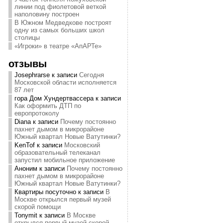
линии под фиолетовой веткой
наполовину построен
В Южном Медведкове построят
одну из самых больших школ
столицы
«Игроки» в театре «АпАРТе»
отзывы
Josephrarse
к записи
Сегодня
Московской области исполняется
87 лет
гора Дом Хундертвассера
к записи
Как оформить ДТП по
европротоколу
Diana
к записи
Почему постоянно
пахнет дымом в микрорайоне
Южный квартал Новые Ватутинки?
KenTof
к записи
Московский
образовательный телеканал
запустил мобильное приложение
Аноним
к записи
Почему постоянно
пахнет дымом в микрорайоне
Южный квартал Новые Ватутинки?
Квартиры посуточно
к записи
В
Москве открылся первый музей
скорой помощи
Tonymit
к записи
В Москве
открылся первый музей скорой