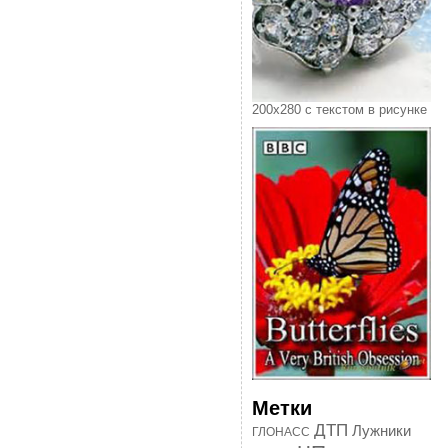
200х280 с текстом в рисунке
Метки
ДТП
Лужники
ГЛОНАСС