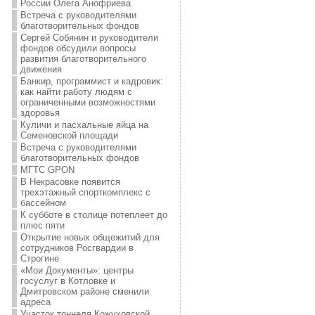
России Олега Анофриева
Встреча с руководителями
благотворительных фондов
Сергей Собянин и руководители
фондов обсудили вопросы
развития благотворительного
движения
Банкир, программист и кадровик:
как найти работу людям с
ограниченными возможностями
здоровья
Куличи и пасхальные яйца на
Семеновской площади
Встреча с руководителями
благотворительных фондов
МГТС GPON
В Некрасовке появится
трехэтажный спорткомплекс с
бассейном
К субботе в столице потеплеет до
плюс пяти
Открытие новых общежитий для
сотрудников Росгвардии в
Строгине
«Мои Документы»: центры
госуслуг в Котловке и
Дмитровском районе сменили
адреса
Участок тоннеля Кожуховской