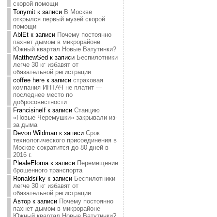
скорой помощи
Tonymit
к записи
В Москве
открылся первый музей скорой
помощи
AblEt
к записи
Почему постоянно
пахнет дымом в микрорайоне
Южный квартал Новые Ватутинки?
MatthewSed
к записи
Беспилотники
легче 30 кг избавят от
обязательной регистрации
coffee here
к записи
страховая
компания ИНТАЧ не платит —
последнее место по
добросовестности
Francisinelf
к записи
Станцию
«Новые Черемушки» закрывали из-
за дыма
Devon Wildman
к записи
Срок
технологического присоединения в
Москве сократится до 80 дней в
2016 г.
PlealeEloma
к записи
Перемещение
брошенного транспорта
Ronaldsilky
к записи
Беспилотники
легче 30 кг избавят от
обязательной регистрации
Автор
к записи
Почему постоянно
пахнет дымом в микрорайоне
Южный квартал Новые Ватутинки?