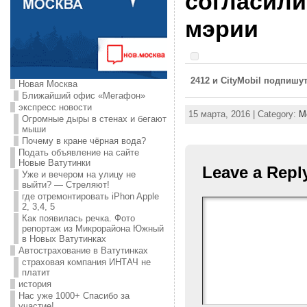
согласили
мэрии
2412 и CityMobil подпишу
Новая Москва
Ближайший офис «Мегафон»
экспресс новости
15 марта, 2016 | Category:
М
Огромные дыры в стенах и бегают
мыши
Почему в кране чёрная вода?
Подать объявление на сайте
Новые Ватутинки
Leave a Repl
Уже и вечером на улицу не
выйти? — Стреляют!
где отремонтировать iPhon Apple
2, 3,4, 5
Как появилась речка. Фото
репортаж из Микрорайона Южный
в Новых Ватутинках
Автострахование в Ватутинках
страховая компания ИНТАЧ не
платит
история
Нас уже 1000+ Спасибо за
участие!