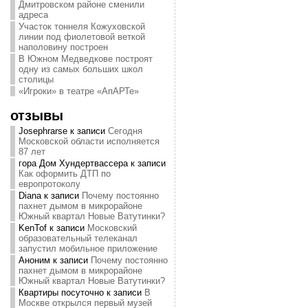
Дмитровском районе сменили
адреса
Участок тоннеля Кожуховской
линии под фиолетовой веткой
наполовину построен
В Южном Медведкове построят
одну из самых больших школ
столицы
«Игроки» в театре «АпАРТе»
отзывы
Josephrarse
к записи
Сегодня
Московской области исполняется
87 лет
гора Дом Хундертвассера
к записи
Как оформить ДТП по
европротоколу
Diana
к записи
Почему постоянно
пахнет дымом в микрорайоне
Южный квартал Новые Ватутинки?
KenTof
к записи
Московский
образовательный телеканал
запустил мобильное приложение
Аноним
к записи
Почему постоянно
пахнет дымом в микрорайоне
Южный квартал Новые Ватутинки?
Квартиры посуточно
к записи
В
Москве открылся первый музей