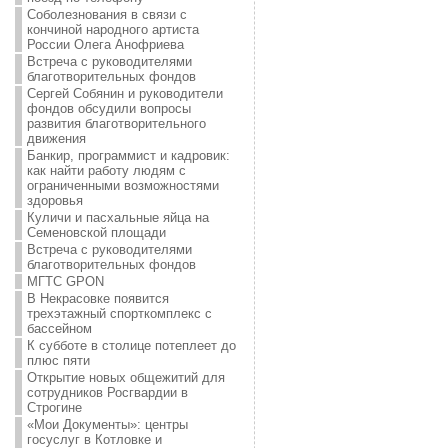
Соболезнования в связи с
кончиной народного артиста
России Олега Анофриева
Встреча с руководителями
благотворительных фондов
Сергей Собянин и руководители
фондов обсудили вопросы
развития благотворительного
движения
Банкир, программист и кадровик:
как найти работу людям с
ограниченными возможностями
здоровья
Куличи и пасхальные яйца на
Семеновской площади
Встреча с руководителями
благотворительных фондов
МГТС GPON
В Некрасовке появится
трехэтажный спорткомплекс с
бассейном
К субботе в столице потеплеет до
плюс пяти
Открытие новых общежитий для
сотрудников Росгвардии в
Строгине
«Мои Документы»: центры
госуслуг в Котловке и