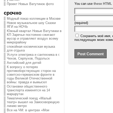
You can use
these HTML 
Проект Новых Ватутинок фото
срочно
Модный показ коллекции в Москве
Новое музыкальное шоу Сказки
(required)
ЯГИ на НОЧЬ
Южный квартал Новые Ватутинки в
КП Заречье постоянно сжигают
Сохранить моё имя, 
мусор и отравляют воздух всему
последующих моих комм
микрорайону
спокойная космическая музыка
для отдыха
Услуги электрика и сантехника в г.
Чехов, Серпухов, Подольск
Английский для детей
К вопросу о потерях
противоборствующих сторон на
советско-германском фронте в
годы Великой Отечественной
войны: правда и вымысел
Остановки общественного
транспорта изменятся на 14
маршрутах
Тематический поезд «Малый
театр» вышел на Замоскворецкую
линию метро
Все на ЧМ: в центрах «Мои