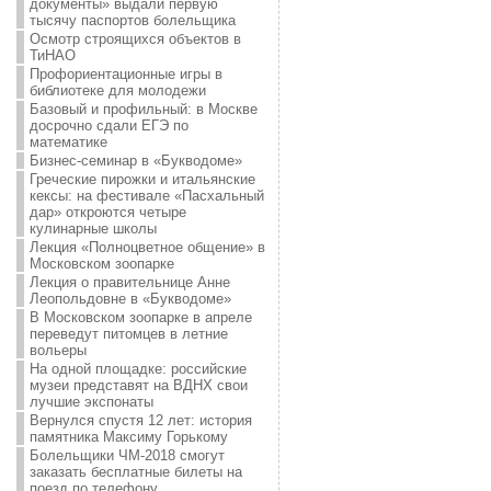
документы» выдали первую
тысячу паспортов болельщика
Осмотр строящихся объектов в
ТиНАО
Профориентационные игры в
библиотеке для молодежи
Базовый и профильный: в Москве
досрочно сдали ЕГЭ по
математике
Бизнес-семинар в «Букводоме»
Греческие пирожки и итальянские
кексы: на фестивале «Пасхальный
дар» откроются четыре
кулинарные школы
Лекция «Полноцветное общение» в
Московском зоопарке
Лекция о правительнице Анне
Леопольдовне в «Букводоме»
В Московском зоопарке в апреле
переведут питомцев в летние
вольеры
На одной площадке: российские
музеи представят на ВДНХ свои
лучшие экспонаты
Вернулся спустя 12 лет: история
памятника Максиму Горькому
Болельщики ЧМ-2018 смогут
заказать бесплатные билеты на
поезд по телефону