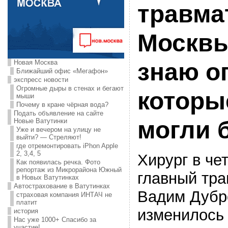
травма
Москвы
Новая Москва
знаю о
Ближайший офис «Мегафон»
экспресс новости
Огромные дыры в стенах и бегают
которые
мыши
Почему в кране чёрная вода?
Подать объявление на сайте
могли 
Новые Ватутинки
Уже и вечером на улицу не
выйти? — Стреляют!
где отремонтировать iPhon Apple
2, 3,4, 5
Хирург в че
Как появилась речка. Фото
репортаж из Микрорайона Южный
главный тр
в Новых Ватутинках
Автострахование в Ватутинках
Вадим Дубро
страховая компания ИНТАЧ не
платит
изменилось 
история
Нас уже 1000+ Спасибо за
участие!