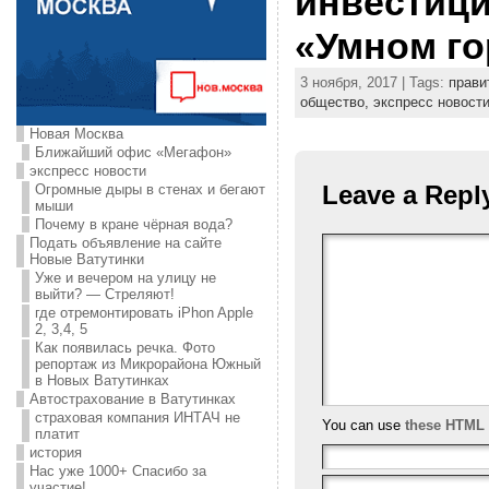
инвестици
«Умном го
3 ноября, 2017 | Tags:
прави
общество,
экспресс новост
Новая Москва
Ближайший офис «Мегафон»
экспресс новости
Leave a Repl
Огромные дыры в стенах и бегают
мыши
Почему в кране чёрная вода?
Подать объявление на сайте
Новые Ватутинки
Уже и вечером на улицу не
выйти? — Стреляют!
где отремонтировать iPhon Apple
2, 3,4, 5
Как появилась речка. Фото
репортаж из Микрорайона Южный
в Новых Ватутинках
Автострахование в Ватутинках
страховая компания ИНТАЧ не
You can use
these HTML 
платит
история
Нас уже 1000+ Спасибо за
участие!