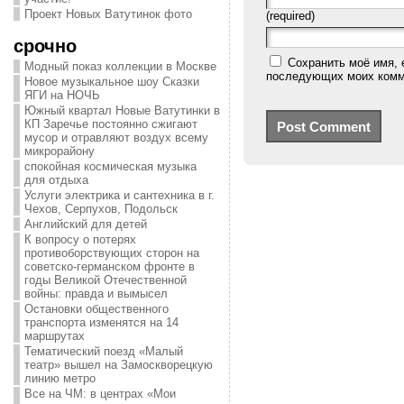
Проект Новых Ватутинок фото
(required)
срочно
Сохранить моё имя, 
Модный показ коллекции в Москве
последующих моих комм
Новое музыкальное шоу Сказки
ЯГИ на НОЧЬ
Южный квартал Новые Ватутинки в
КП Заречье постоянно сжигают
мусор и отравляют воздух всему
микрорайону
спокойная космическая музыка
для отдыха
Услуги электрика и сантехника в г.
Чехов, Серпухов, Подольск
Английский для детей
К вопросу о потерях
противоборствующих сторон на
советско-германском фронте в
годы Великой Отечественной
войны: правда и вымысел
Остановки общественного
транспорта изменятся на 14
маршрутах
Тематический поезд «Малый
театр» вышел на Замоскворецкую
линию метро
Все на ЧМ: в центрах «Мои