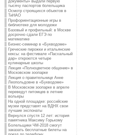
документы» выдали первую
тысячу паспортов болельщика
Осмотр строящихся объектов в
ТиНАО
Профориентационные игры в
библиотеке для молодежи
Базовый и профильный: в Москве
досрочно сдали ЕГЭ по
математике
Бизнес-семинар в «Букводоме»
Греческие пирожки и итальянские
кексы: на фестивале «Пасхальный
дар» откроются четыре
кулинарные школы
Лекция «Полноцветное общение» в
Московском зоопарке
Лекция о правительнице Анне
Леопольдовне в «Букводоме»
В Московском зоопарке в апреле
переведут питомцев в летние
вольеры
На одной площадке: российские
музеи представят на ВДНХ свои
лучшие экспонаты
Вернулся спустя 12 лет: история
памятника Максиму Горькому
Болельщики ЧМ-2018 смогут
заказать бесплатные билеты на
поезд по телефону