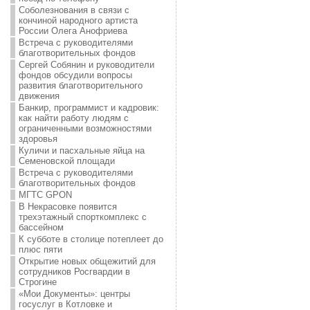
Соболезнования в связи с
кончиной народного артиста
России Олега Анофриева
Встреча с руководителями
благотворительных фондов
Сергей Собянин и руководители
фондов обсудили вопросы
развития благотворительного
движения
Банкир, программист и кадровик:
как найти работу людям с
ограниченными возможностями
здоровья
Куличи и пасхальные яйца на
Семеновской площади
Встреча с руководителями
благотворительных фондов
МГТС GPON
В Некрасовке появится
трехэтажный спорткомплекс с
бассейном
К субботе в столице потеплеет до
плюс пяти
Открытие новых общежитий для
сотрудников Росгвардии в
Строгине
«Мои Документы»: центры
госуслуг в Котловке и