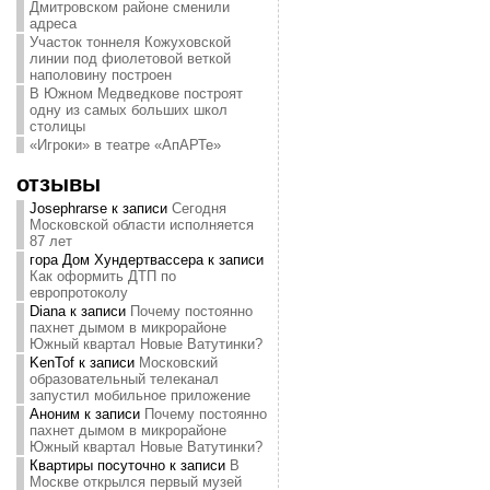
Дмитровском районе сменили
адреса
Участок тоннеля Кожуховской
линии под фиолетовой веткой
наполовину построен
В Южном Медведкове построят
одну из самых больших школ
столицы
«Игроки» в театре «АпАРТе»
отзывы
Josephrarse
к записи
Сегодня
Московской области исполняется
87 лет
гора Дом Хундертвассера
к записи
Как оформить ДТП по
европротоколу
Diana
к записи
Почему постоянно
пахнет дымом в микрорайоне
Южный квартал Новые Ватутинки?
KenTof
к записи
Московский
образовательный телеканал
запустил мобильное приложение
Аноним
к записи
Почему постоянно
пахнет дымом в микрорайоне
Южный квартал Новые Ватутинки?
Квартиры посуточно
к записи
В
Москве открылся первый музей