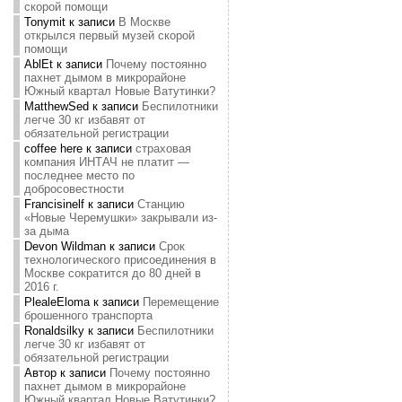
скорой помощи
Tonymit
к записи
В Москве
открылся первый музей скорой
помощи
AblEt
к записи
Почему постоянно
пахнет дымом в микрорайоне
Южный квартал Новые Ватутинки?
MatthewSed
к записи
Беспилотники
легче 30 кг избавят от
обязательной регистрации
coffee here
к записи
страховая
компания ИНТАЧ не платит —
последнее место по
добросовестности
Francisinelf
к записи
Станцию
«Новые Черемушки» закрывали из-
за дыма
Devon Wildman
к записи
Срок
технологического присоединения в
Москве сократится до 80 дней в
2016 г.
PlealeEloma
к записи
Перемещение
брошенного транспорта
Ronaldsilky
к записи
Беспилотники
легче 30 кг избавят от
обязательной регистрации
Автор
к записи
Почему постоянно
пахнет дымом в микрорайоне
Южный квартал Новые Ватутинки?