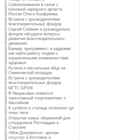
Соболезнования в связи с
кончиной народного артиста
России Олега Анофриева
Встреча с руководителями
благотворительных фондов
Сергей Собянин и руководители
фондов обсудили вопросы
развития благотворительного
движения
Банкир, программист и кадровик:
как найти работу людям с
ограниченными возможностями
здоровья
Куличи и пасхальные яйца на
Семеновской площади
Встреча с руководителями
благотворительных фондов
МГТС GPON
В Некрасовке появится
трехэтажный спорткомплекс с
бассейном
К субботе в столице потеплеет до
плюс пяти
Открытие новых общежитий для
сотрудников Росгвардии в
Строгине
«Мои Документы»: центры
госуслуг в Котловке и