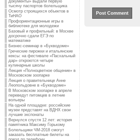
документы» выдали первую
тысячу паспортов болельщика
Осмотр строящихся объектов в
ТиНАО
Профориентационные игры в
библиотеке для молодежи
Базовый и профильный: в Москве
досрочно сдали ЕГЭ по
математике
Бизнес-семинар в «Букводоме»
Греческие пирожки и итальянские
кексы: на фестивале «Пасхальный
дар» откроются четыре
кулинарные школы
Лекция «Полноцветное общение» в
Московском зоопарке
Лекция о правительнице Анне
Леопольдовне в «Букводоме»
В Московском зоопарке в апреле
переведут питомцев в летние
вольеры
На одной площадке: российские
музеи представят на ВДНХ свои
лучшие экспонаты
Вернулся спустя 12 лет: история
памятника Максиму Горькому
Болельщики ЧМ-2018 смогут
заказать бесплатные билеты на
поезд по телефону