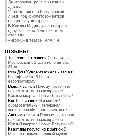
Дмитровском районе сменили
адреса
Участок тоннеля Кожуховской
линии под фиолетовой веткой
наполовину построен
В Южном Медведкове построят
одну из самых больших школ
столицы
«Игроки» в театре «АпАРТе»
отзывы
Josephrarse
к записи
Сегодня
Московской области исполняется
87 лет
гора Дом Хундертвассера
к записи
Как оформить ДТП по
европротоколу
Diana
к записи
Почему постоянно
пахнет дымом в микрорайоне
Южный квартал Новые Ватутинки?
KenTof
к записи
Московский
образовательный телеканал
запустил мобильное приложение
Аноним
к записи
Почему постоянно
пахнет дымом в микрорайоне
Южный квартал Новые Ватутинки?
Квартиры посуточно
к записи
В
Москве открылся первый музей