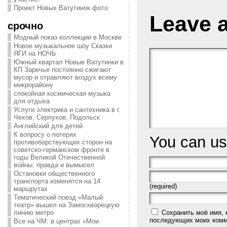
Проект Новых Ватутинок фото
Leave 
срочно
Модный показ коллекции в Москве
Новое музыкальное шоу Сказки
ЯГИ на НОЧЬ
Южный квартал Новые Ватутинки в
КП Заречье постоянно сжигают
мусор и отравляют воздух всему
микрорайону
спокойная космическая музыка
для отдыха
Услуги электрика и сантехника в г.
Чехов, Серпухов, Подольск
Английский для детей
К вопросу о потерях
You can u
противоборствующих сторон на
советско-германском фронте в
годы Великой Отечественной
войны: правда и вымысел
Остановки общественного
транспорта изменятся на 14
(required)
маршрутах
Тематический поезд «Малый
театр» вышел на Замоскворецкую
Сохранить моё имя, 
линию метро
последующих моих комм
Все на ЧМ: в центрах «Мои