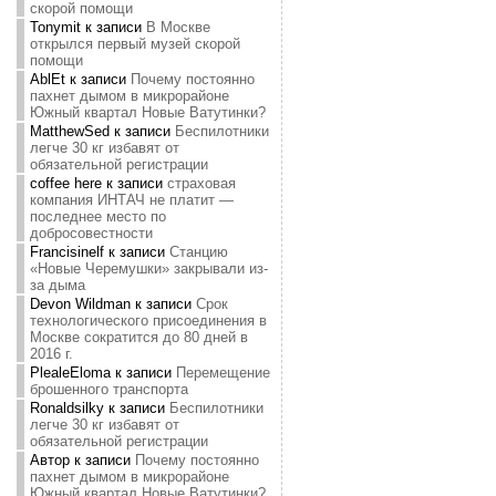
скорой помощи
Tonymit
к записи
В Москве
открылся первый музей скорой
помощи
AblEt
к записи
Почему постоянно
пахнет дымом в микрорайоне
Южный квартал Новые Ватутинки?
MatthewSed
к записи
Беспилотники
легче 30 кг избавят от
обязательной регистрации
coffee here
к записи
страховая
компания ИНТАЧ не платит —
последнее место по
добросовестности
Francisinelf
к записи
Станцию
«Новые Черемушки» закрывали из-
за дыма
Devon Wildman
к записи
Срок
технологического присоединения в
Москве сократится до 80 дней в
2016 г.
PlealeEloma
к записи
Перемещение
брошенного транспорта
Ronaldsilky
к записи
Беспилотники
легче 30 кг избавят от
обязательной регистрации
Автор
к записи
Почему постоянно
пахнет дымом в микрорайоне
Южный квартал Новые Ватутинки?