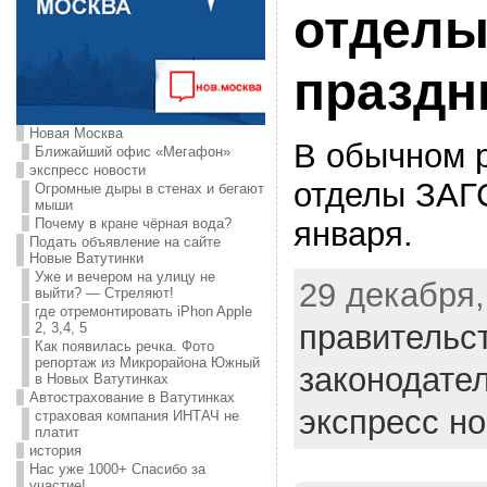
отделы
праздн
Новая Москва
В обычном 
Ближайший офис «Мегафон»
экспресс новости
отделы ЗАГС
Огромные дыры в стенах и бегают
мыши
января.
Почему в кране чёрная вода?
Подать объявление на сайте
Новые Ватутинки
Уже и вечером на улицу не
29 декабря,
выйти? — Стреляют!
где отремонтировать iPhon Apple
правительс
2, 3,4, 5
Как появилась речка. Фото
репортаж из Микрорайона Южный
законодате
в Новых Ватутинках
Автострахование в Ватутинках
экспресс н
страховая компания ИНТАЧ не
платит
история
Нас уже 1000+ Спасибо за
участие!