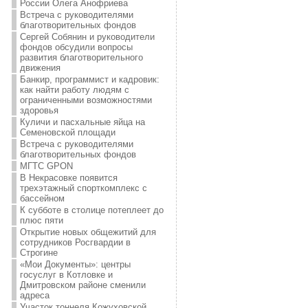
России Олега Анофриева
Встреча с руководителями
благотворительных фондов
Сергей Собянин и руководители
фондов обсудили вопросы
развития благотворительного
движения
Банкир, программист и кадровик:
как найти работу людям с
ограниченными возможностями
здоровья
Куличи и пасхальные яйца на
Семеновской площади
Встреча с руководителями
благотворительных фондов
МГТС GPON
В Некрасовке появится
трехэтажный спорткомплекс с
бассейном
К субботе в столице потеплеет до
плюс пяти
Открытие новых общежитий для
сотрудников Росгвардии в
Строгине
«Мои Документы»: центры
госуслуг в Котловке и
Дмитровском районе сменили
адреса
Участок тоннеля Кожуховской