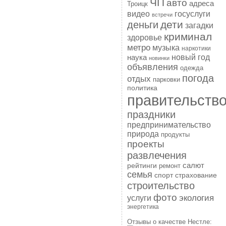
ЧП
авто
адреса
Троицк
госуслуги
видео
встречи
дети
деньги
загадки
криминал
здоровье
метро
музыка
наркотики
наука
новый год
новинки
объявления
одежда
погода
отдых
парковки
политика
правительств
праздники
предпринимательство
природа
продукты
проекты
развлечения
рейтинги
салют
ремонт
семья
спорт
страхование
строительство
фото
экология
услуги
энергетика
Отзывы о качестве Нестле: