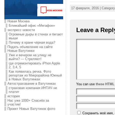
17 февраля, 2016 | Categor
Новая Москва
Ближайший офис «Мегафон»
Leave a Repl
экспресс новости
Огромные дыры в стенах и бегают
мыши
Почему в кране чёрная вода?
Подать объявление на сайте
Новые Ватутинки
Уже и вечером на улицу не
выйти? — Стреляют!
где отремонтировать iPhon Apple
2, 3,4, 5
Как появилась речка. Фото
репортаж из Микрорайона Южный
в Новых Ватутинках
Автострахование в Ватутинках
You can use
these HTML
страховая компания ИНТАЧ не
платит
история
Нас уже 1000+ Спасибо за
участие!
Проект Новых Ватутинок фото
Сохранить моё имя, 