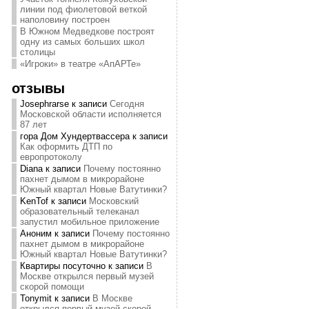
линии под фиолетовой веткой
наполовину построен
В Южном Медведкове построят
одну из самых больших школ
столицы
«Игроки» в театре «АпАРТе»
отзывы
Josephrarse
к записи
Сегодня
Московской области исполняется
87 лет
гора Дом Хундертвассера
к записи
Как оформить ДТП по
европротоколу
Diana
к записи
Почему постоянно
пахнет дымом в микрорайоне
Южный квартал Новые Ватутинки?
KenTof
к записи
Московский
образовательный телеканал
запустил мобильное приложение
Аноним
к записи
Почему постоянно
пахнет дымом в микрорайоне
Южный квартал Новые Ватутинки?
Квартиры посуточно
к записи
В
Москве открылся первый музей
скорой помощи
Tonymit
к записи
В Москве
открылся первый музей скорой