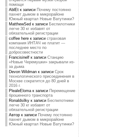
помощи
AblEt
к записи
Почему постоянно
пахнет дымом в микрорайоне
Южный квартал Новые Ватутинки?
MatthewSed
к записи
Беспилотники
легче 30 кг избавят от
обязательной регистрации
coffee here
к записи
страховая
компания ИНТАЧ не платит —
последнее место по
добросовестности
Francisinelf
к записи
Станцию
«Новые Черемушки» закрывали из-
за дыма
Devon Wildman
к записи
Срок
технологического присоединения в
Москве сократится до 80 дней в
2016 г.
PlealeEloma
к записи
Перемещение
брошенного транспорта
Ronaldsilky
к записи
Беспилотники
легче 30 кг избавят от
обязательной регистрации
Автор
к записи
Почему постоянно
пахнет дымом в микрорайоне
Южный квартал Новые Ватутинки?