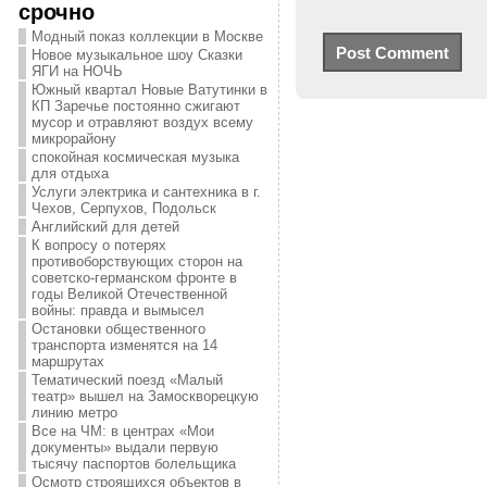
срочно
Модный показ коллекции в Москве
Новое музыкальное шоу Сказки
ЯГИ на НОЧЬ
Южный квартал Новые Ватутинки в
КП Заречье постоянно сжигают
мусор и отравляют воздух всему
микрорайону
спокойная космическая музыка
для отдыха
Услуги электрика и сантехника в г.
Чехов, Серпухов, Подольск
Английский для детей
К вопросу о потерях
противоборствующих сторон на
советско-германском фронте в
годы Великой Отечественной
войны: правда и вымысел
Остановки общественного
транспорта изменятся на 14
маршрутах
Тематический поезд «Малый
театр» вышел на Замоскворецкую
линию метро
Все на ЧМ: в центрах «Мои
документы» выдали первую
тысячу паспортов болельщика
Осмотр строящихся объектов в