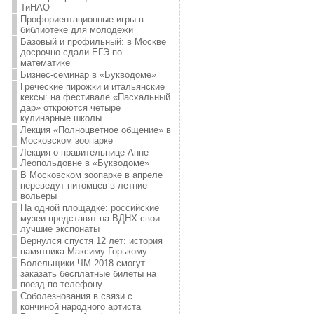
ТиНАО
Профориентационные игры в
библиотеке для молодежи
Базовый и профильный: в Москве
досрочно сдали ЕГЭ по
математике
Бизнес-семинар в «Букводоме»
Греческие пирожки и итальянские
кексы: на фестивале «Пасхальный
дар» откроются четыре
кулинарные школы
Лекция «Полноцветное общение» в
Московском зоопарке
Лекция о правительнице Анне
Леопольдовне в «Букводоме»
В Московском зоопарке в апреле
переведут питомцев в летние
вольеры
На одной площадке: российские
музеи представят на ВДНХ свои
лучшие экспонаты
Вернулся спустя 12 лет: история
памятника Максиму Горькому
Болельщики ЧМ-2018 смогут
заказать бесплатные билеты на
поезд по телефону
Соболезнования в связи с
кончиной народного артиста