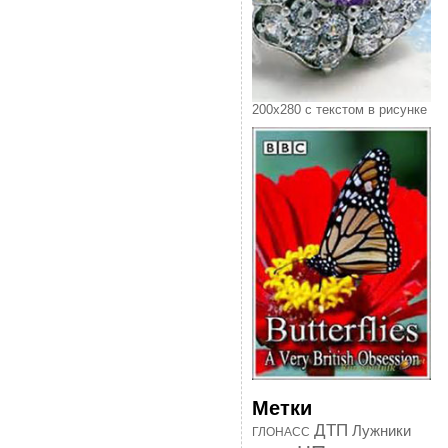
200х280 с текстом в рисунке
Метки
ДТП
Лужники
ГЛОНАСС