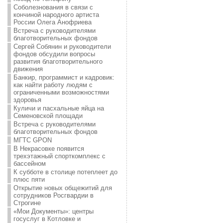
Соболезнования в связи с
кончиной народного артиста
России Олега Анофриева
Встреча с руководителями
благотворительных фондов
Сергей Собянин и руководители
фондов обсудили вопросы
развития благотворительного
движения
Банкир, программист и кадровик:
как найти работу людям с
ограниченными возможностями
здоровья
Куличи и пасхальные яйца на
Семеновской площади
Встреча с руководителями
благотворительных фондов
МГТС GPON
В Некрасовке появится
трехэтажный спорткомплекс с
бассейном
К субботе в столице потеплеет до
плюс пяти
Открытие новых общежитий для
сотрудников Росгвардии в
Строгине
«Мои Документы»: центры
госуслуг в Котловке и