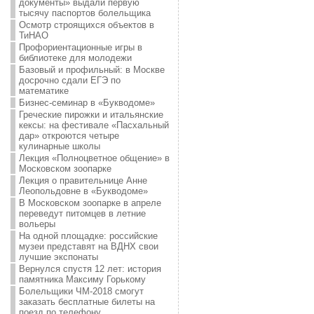
документы» выдали первую
тысячу паспортов болельщика
Осмотр строящихся объектов в
ТиНАО
Профориентационные игры в
библиотеке для молодежи
Базовый и профильный: в Москве
досрочно сдали ЕГЭ по
математике
Бизнес-семинар в «Букводоме»
Греческие пирожки и итальянские
кексы: на фестивале «Пасхальный
дар» откроются четыре
кулинарные школы
Лекция «Полноцветное общение» в
Московском зоопарке
Лекция о правительнице Анне
Леопольдовне в «Букводоме»
В Московском зоопарке в апреле
переведут питомцев в летние
вольеры
На одной площадке: российские
музеи представят на ВДНХ свои
лучшие экспонаты
Вернулся спустя 12 лет: история
памятника Максиму Горькому
Болельщики ЧМ-2018 смогут
заказать бесплатные билеты на
поезд по телефону