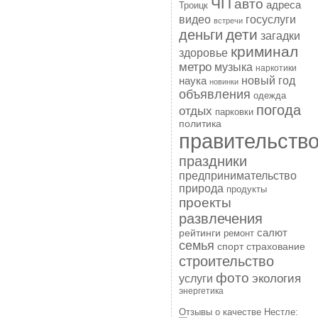
ЧП
авто
адреса
Троицк
госуслуги
видео
встречи
дети
деньги
загадки
криминал
здоровье
метро
музыка
наркотики
наука
новый год
новинки
объявления
одежда
погода
отдых
парковки
политика
правительств
праздники
предпринимательство
природа
продукты
проекты
развлечения
рейтинги
салют
ремонт
семья
спорт
страхование
строительство
фото
экология
услуги
энергетика
Отзывы о качестве Нестле: