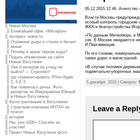
05.12.2015 12:46. Агентство
Власти Москвы предупрежда
особый контроль городские 
Новая Москва
ЖКХ и благоустройства Иго
Ближайший офис «Мегафон»
«По данным Метеобюро, в Мо
экспресс новости
сек. В Москве ожидаются н
Огромные дыры в стенах и бегают
И.Пергаменщик.
мыши
Почему в кране чёрная вода?
По его словам, коммунальны
Подать объявление на сайте
также дорог и магистралей.
Новые Ватутинки
«В случае поломки деревьев
Уже и вечером на улицу не
подметально-уборочных маш
выйти? — Стреляют!
где отремонтировать iPhon Apple
2, 3,4, 5
5 декабря, 2015 | Category:
Как появилась речка. Фото
репортаж из Микрорайона Южный
в Новых Ватутинках
Автострахование в Ватутинках
Leave a Repl
страховая компания ИНТАЧ не
платит
история
Нас уже 1000+ Спасибо за
участие!
Проект Новых Ватутинок фото