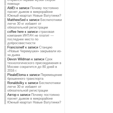
помощи
AblEt
к записи
Почему постоянно
пахнет дымом в микрорайоне
Южный квартал Новые Ватутинки?
MatthewSed
к записи
Беспилотники
легче 30 кг избавят от
обязательной регистрации
coffee here
к записи
страховая
компания ИНТАЧ не платит —
последнее место по
добросовестности
Francisinelf
к записи
Станцию
«Новые Черемушки» закрывали из-
за дыма
Devon Wildman
к записи
Срок
технологического присоединения в
Москве сократится до 80 дней в
2016 г.
PlealeEloma
к записи
Перемещение
брошенного транспорта
Ronaldsilky
к записи
Беспилотники
легче 30 кг избавят от
обязательной регистрации
Автор
к записи
Почему постоянно
пахнет дымом в микрорайоне
Южный квартал Новые Ватутинки?