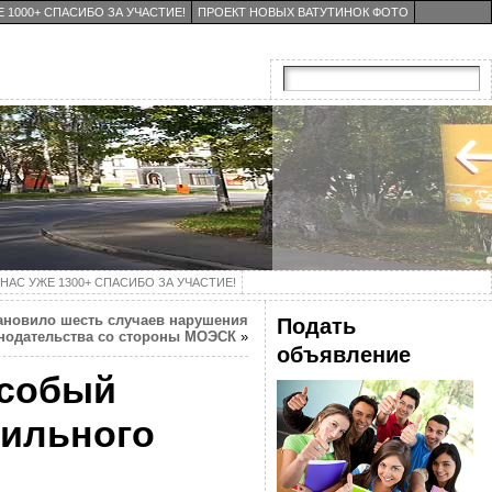
 1000+ СПАСИБО ЗА УЧАСТИЕ!
ПРОЕКТ НОВЫХ ВАТУТИНОК ФОТО
НАС УЖЕ 1300+ СПАСИБО ЗА УЧАСТИЕ!
ановило шесть случаев нарушения
Подать
нодательства со стороны МОЭСК
»
объявление
особый
сильного