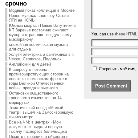
срочно
Модный показ коллекции в Москве
Новое музыкальное шоу Сказки
ЯГИ на НОЧЬ
Южный квартал Новые Ватутинки в
КП Заречье постоянно сжигают
You can use
these HTML
мусор и отравляют воздух всему
микрорайону
спокойная космическая музыка
для отдыха
Услуги электрика и сантехника в г.
Чехов, Серпухов, Подольск
Английский для детей
Сохранить моё имя, 
К вопросу о потерях
противоборствующих сторон на
советско-германском фронте в
годы Великой Отечественной
войны: правда и вымысел
Остановки общественного
транспорта изменятся на 14
маршрутах
Тематический поезд «Малый
театр» вышел на Замоскворецкую
линию метро
Все на ЧМ: в центрах «Мои
документы» выдали первую
тысячу паспортов болельщика
Осмотр строящихся объектов в