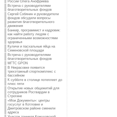
России Олега Анофриева
Встреча с руководителями
благотворительных фондов
Сергей Собянин и руководители
фондов обсудили вопросы
развития благотворительного
движения
Банкир, программист и кадровик:
как найти работу людям с
ограниченными возможностями
здоровья
Куличи и пасхальные яйца на
Семеновской площади
Встреча с руководителями
благотворительных фондов
МГТС GPON
В Некрасовке появится
трехэтажный спорткомплекс с
бассейном
К субботе в столице потеплеет до
плюс пяти
Открытие новых общежитий для
сотрудников Росгвардии в
Строгине
«Мои Документы»: центры
госуслуг в Котловке и
Дмитровском районе сменили
адреса
Участок тоннеля Кожуховской