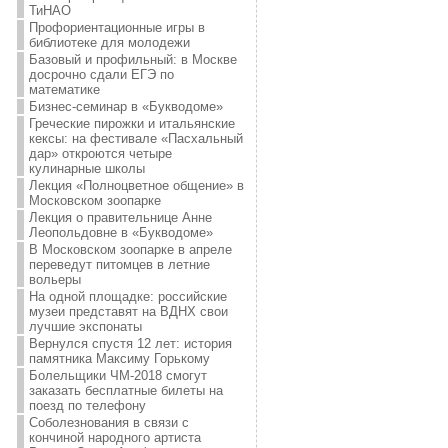
ТиНАО
Профориентационные игры в
библиотеке для молодежи
Базовый и профильный: в Москве
досрочно сдали ЕГЭ по
математике
Бизнес-семинар в «Букводоме»
Греческие пирожки и итальянские
кексы: на фестивале «Пасхальный
дар» откроются четыре
кулинарные школы
Лекция «Полноцветное общение» в
Московском зоопарке
Лекция о правительнице Анне
Леопольдовне в «Букводоме»
В Московском зоопарке в апреле
переведут питомцев в летние
вольеры
На одной площадке: российские
музеи представят на ВДНХ свои
лучшие экспонаты
Вернулся спустя 12 лет: история
памятника Максиму Горькому
Болельщики ЧМ-2018 смогут
заказать бесплатные билеты на
поезд по телефону
Соболезнования в связи с
кончиной народного артиста