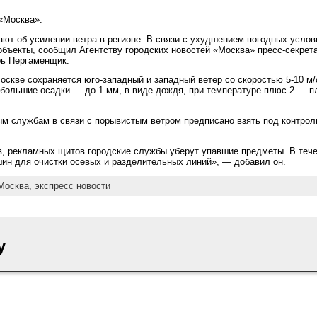
 «Москва».
ют об усилении ветра в регионе. В связи с ухудшением погодных усло
объекты, сообщил Агентству городских новостей «Москва» пресс-секрет
рь Пергаменщик.
скве сохраняется юго-западный и западный ветер со скоростью 5-10 м/с
ебольшие осадки — до 1 мм, в виде дождя, при температуре плюс 2 — 
м службам в связи с порывистым ветром предписано взять под контроль
, рекламных щитов городские службы уберут упавшие предметы. В тече
ин для очистки осевых и разделительных линий», — добавил он.
Москва,
экспресс новости
y