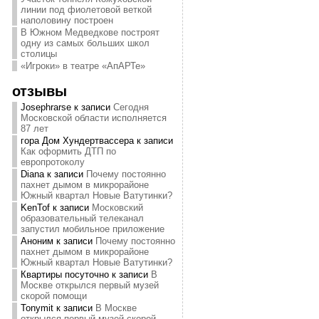
линии под фиолетовой веткой
наполовину построен
В Южном Медведкове построят
одну из самых больших школ
столицы
«Игроки» в театре «АпАРТе»
отзывы
Josephrarse
к записи
Сегодня
Московской области исполняется
87 лет
гора Дом Хундертвассера
к записи
Как оформить ДТП по
европротоколу
Diana
к записи
Почему постоянно
пахнет дымом в микрорайоне
Южный квартал Новые Ватутинки?
KenTof
к записи
Московский
образовательный телеканал
запустил мобильное приложение
Аноним
к записи
Почему постоянно
пахнет дымом в микрорайоне
Южный квартал Новые Ватутинки?
Квартиры посуточно
к записи
В
Москве открылся первый музей
скорой помощи
Tonymit
к записи
В Москве
открылся первый музей скорой