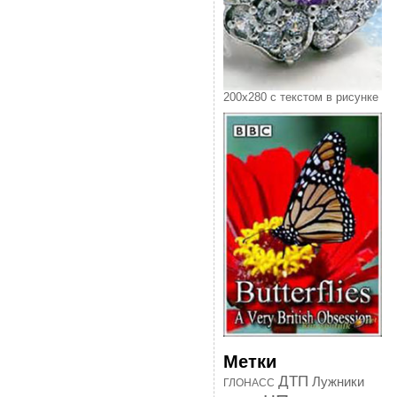
200х280 с текстом в рисунке
Метки
ДТП
Лужники
ГЛОНАСС