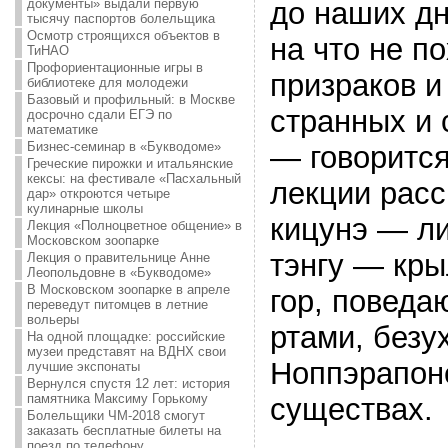
документы» выдали первую
до наших дн
тысячу паспортов болельщика
Осмотр строящихся объектов в
на что не п
ТиНАО
Профориентационные игры в
призраков и
библиотеке для молодежи
Базовый и профильный: в Москве
странных и
досрочно сдали ЕГЭ по
математике
Бизнес-семинар в «Букводоме»
— говорится
Греческие пирожки и итальянские
кексы: на фестивале «Пасхальный
лекции расс
дар» откроются четыре
кулинарные школы
кицунэ — ли
Лекция «Полноцветное общение» в
Московском зоопарке
тэнгу — кры
Лекция о правительнице Анне
Леопольдовне в «Букводоме»
В Московском зоопарке в апреле
гор, поведа
переведут питомцев в летние
вольеры
ртами, безу
На одной площадке: российские
музеи представят на ВДНХ свои
Ноппэрапоне
лучшие экспонаты
Вернулся спустя 12 лет: история
памятника Максиму Горькому
существах.
Болельщики ЧМ-2018 смогут
заказать бесплатные билеты на
поезд по телефону