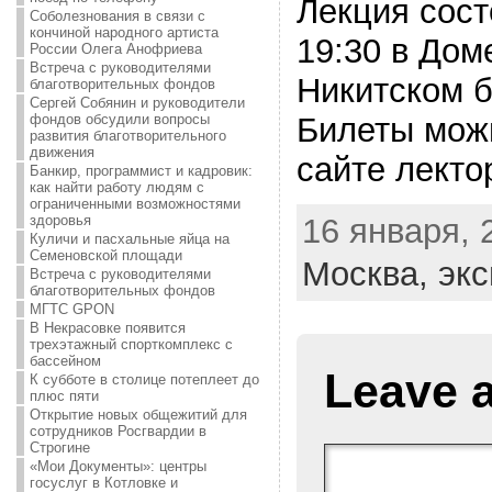
Лекция сост
Соболезнования в связи с
кончиной народного артиста
19:30 в Дом
России Олега Анофриева
Встреча с руководителями
Никитском б
благотворительных фондов
Сергей Собянин и руководители
фондов обсудили вопросы
Билеты мож
развития благотворительного
движения
сайте лекто
Банкир, программист и кадровик:
как найти работу людям с
ограниченными возможностями
16 января, 
здоровья
Куличи и пасхальные яйца на
Семеновской площади
Москва,
экс
Встреча с руководителями
благотворительных фондов
МГТС GPON
В Некрасовке появится
трехэтажный спорткомплекс с
бассейном
Leave 
К субботе в столице потеплеет до
плюс пяти
Открытие новых общежитий для
сотрудников Росгвардии в
Строгине
«Мои Документы»: центры
госуслуг в Котловке и