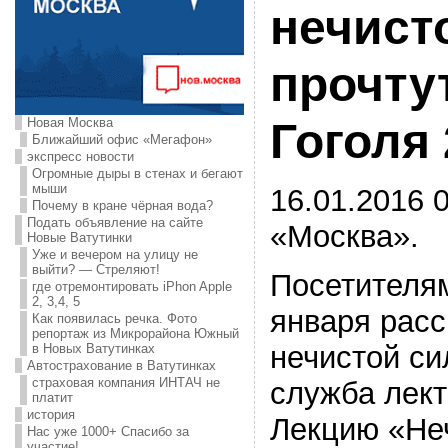
нечист
прочту
Новая Москва
Гоголя
Ближайший офис «Мегафон»
экспресс новости
Огромные дыры в стенах и бегают
мыши
16.01.2016 0
Почему в кране чёрная вода?
Подать объявление на сайте
«Москва».
Новые Ватутинки
Уже и вечером на улицу не
выйти? — Стреляют!
Посетителям
где отремонтировать iPhon Apple
2, 3,4, 5
января расс
Как появилась речка. Фото
репортаж из Микрорайона Южный
нечистой си
в Новых Ватутинках
Автострахование в Ватутинках
страховая компания ИНТАЧ не
служба лект
платит
история
Лекцию «Не
Нас уже 1000+ Спасибо за
участие!