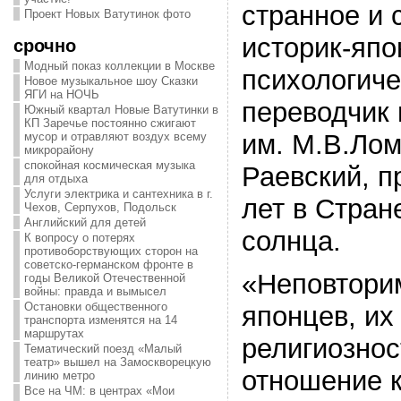
странное и 
Проект Новых Ватутинок фото
историк-япо
срочно
Модный показ коллекции в Москве
психологиче
Новое музыкальное шоу Сказки
ЯГИ на НОЧЬ
переводчик
Южный квартал Новые Ватутинки в
КП Заречье постоянно сжигают
им. М.В.Ло
мусор и отравляют воздух всему
микрорайону
спокойная космическая музыка
Раевский, 
для отдыха
Услуги электрика и сантехника в г.
лет в Стран
Чехов, Серпухов, Подольск
Английский для детей
солнца.
К вопросу о потерях
противоборствующих сторон на
советско-германском фронте в
«Неповтори
годы Великой Отечественной
войны: правда и вымысел
Остановки общественного
японцев, их
транспорта изменятся на 14
маршрутах
религиознос
Тематический поезд «Малый
театр» вышел на Замоскворецкую
отношение 
линию метро
Все на ЧМ: в центрах «Мои