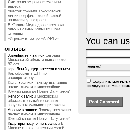
Дмитровском районе сменили
адреса
Участок тоннеля Кожуховской
линии под фиолетовой веткой
наполовину построен
В Южном Медведкове построят
одну из самых больших школ
столицы
You can u
«Игроки» в театре «АпАРТе»
отзывы
Josephrarse
к записи
Сегодня
Московской области исполняется
87 лет
(required)
гора Дом Хундертвассера
к записи
Как оформить ДТП по
европротоколу
Сохранить моё имя, 
Diana
к записи
Почему постоянно
последующих моих комм
пахнет дымом в микрорайоне
Южный квартал Новые Ватутинки?
KenTof
к записи
Московский
образовательный телеканал
запустил мобильное приложение
Аноним
к записи
Почему постоянно
пахнет дымом в микрорайоне
Южный квартал Новые Ватутинки?
Квартиры посуточно
к записи
В
Москве открылся первый музей