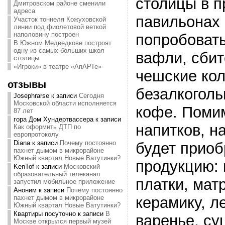
столицы в 
Дмитровском районе сменили
адреса
павильонах
Участок тоннеля Кожуховской
линии под фиолетовой веткой
наполовину построен
попробовать
В Южном Медведкове построят
одну из самых больших школ
вафли, сбит
столицы
«Игроки» в театре «АпАРТе»
чешские кол
отзывы
безалкоголь
Josephrarse
к записи
Сегодня
Московской области исполняется
кофе. Поми
87 лет
гора Дом Хундертвассера
к записи
напитков, н
Как оформить ДТП по
европротоколу
Diana
к записи
Почему постоянно
будет приоб
пахнет дымом в микрорайоне
Южный квартал Новые Ватутинки?
продукцию:
KenTof
к записи
Московский
образовательный телеканал
платки, мат
запустил мобильное приложение
Аноним
к записи
Почему постоянно
керамику, л
пахнет дымом в микрорайоне
Южный квартал Новые Ватутинки?
Квартиры посуточно
к записи
В
варенье, су
Москве открылся первый музей