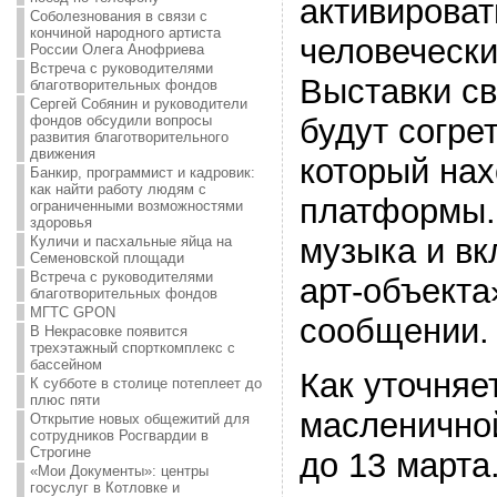
активирова
Соболезнования в связи с
кончиной народного артиста
человечески
России Олега Анофриева
Встреча с руководителями
Выставки с
благотворительных фондов
Сергей Собянин и руководители
фондов обсудили вопросы
будут согре
развития благотворительного
движения
который нах
Банкир, программист и кадровик:
как найти работу людям с
платформы. 
ограниченными возможностями
здоровья
музыка и вк
Куличи и пасхальные яйца на
Семеновской площади
Встреча с руководителями
арт-объекта
благотворительных фондов
МГТС GPON
сообщении.
В Некрасовке появится
трехэтажный спорткомплекс с
бассейном
Как уточняе
К субботе в столице потеплеет до
плюс пяти
масленично
Открытие новых общежитий для
сотрудников Росгвардии в
Строгине
до 13 марта
«Мои Документы»: центры
госуслуг в Котловке и