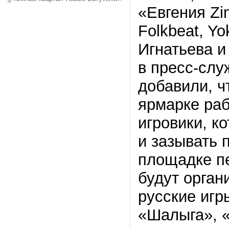
«Евгения Zi
Folkbeat, Yo
Игнатьева и
в пресс-слу
добавили, ч
ярмарке ра
игровики, к
и зазывать 
площадке п
будут орган
русские игры
«Шалыга», 