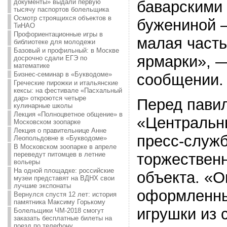
документы» выдали первую
баварскими 
тысячу паспортов болельщика
Осмотр строящихся объектов в
бужениной 
ТиНАО
Профориентационные игры в
малая часть
библиотеке для молодежи
Базовый и профильный: в Москве
ярмарки», —
досрочно сдали ЕГЭ по
математике
Бизнес-семинар в «Букводоме»
сообщении.
Греческие пирожки и итальянские
кексы: на фестивале «Пасхальный
дар» откроются четыре
Перед пави
кулинарные школы
Лекция «Полноцветное общение» в
«Центральн
Московском зоопарке
Лекция о правительнице Анне
пресс-служб
Леопольдовне в «Букводоме»
В Московском зоопарке в апреле
переведут питомцев в летние
торжественн
вольеры
На одной площадке: российские
объекта. «
музеи представят на ВДНХ свои
лучшие экспонаты
оформленны
Вернулся спустя 12 лет: история
памятника Максиму Горькому
игрушки из 
Болельщики ЧМ-2018 смогут
заказать бесплатные билеты на
поезд по телефону