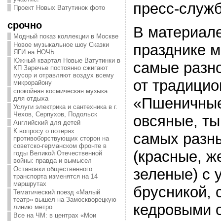
пресс-служб
Проект Новых Ватутинок фото
срочно
В материале
Модный показ коллекции в Москве
Новое музыкальное шоу Сказки
празднике 
ЯГИ на НОЧЬ
Южный квартал Новые Ватутинки в
самые разн
КП Заречье постоянно сжигают
мусор и отравляют воздух всему
от традицио
микрорайону
спокойная космическая музыка
для отдыха
«Пшеничные
Услуги электрика и сантехника в г.
Чехов, Серпухов, Подольск
овсяные, т
Английский для детей
К вопросу о потерях
самых разны
противоборствующих сторон на
советско-германском фронте в
(красные, ж
годы Великой Отечественной
войны: правда и вымысел
Остановки общественного
зеленые) с 
транспорта изменятся на 14
маршрутах
брусникой, 
Тематический поезд «Малый
театр» вышел на Замоскворецкую
кедровыми 
линию метро
Все на ЧМ: в центрах «Мои