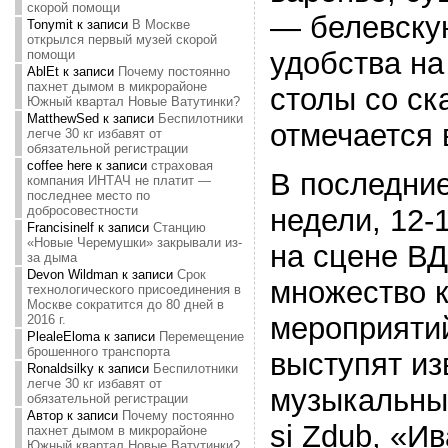
скорой помощи
— белевску
Tonymit
к записи
В Москве
открылся первый музей скорой
удобства н
помощи
AblEt
к записи
Почему постоянно
пахнет дымом в микрорайоне
столы со ск
Южный квартал Новые Ватутинки?
MatthewSed
к записи
Беспилотники
отмечается 
легче 30 кг избавят от
обязательной регистрации
coffee here
к записи
страховая
В последни
компания ИНТАЧ не платит —
последнее место по
недели, 12-
добросовестности
Francisinelf
к записи
Станцию
«Новые Черемушки» закрывали из-
на сцене В
за дыма
Devon Wildman
к записи
Срок
множество 
технологического присоединения в
Москве сократится до 80 дней в
мероприятий
2016 г.
PlealeEloma
к записи
Перемещение
брошенного транспорта
выступят из
Ronaldsilky
к записи
Беспилотники
легче 30 кг избавят от
музыкальны
обязательной регистрации
Автор
к записи
Почему постоянно
si Zdub, «И
пахнет дымом в микрорайоне
Южный квартал Новые Ватутинки?