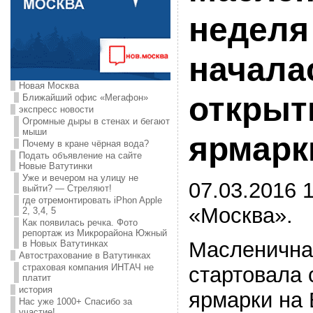
неделя
начала
Новая Москва
открыт
Ближайший офис «Мегафон»
экспресс новости
Огромные дыры в стенах и бегают
мыши
ярмарк
Почему в кране чёрная вода?
Подать объявление на сайте
Новые Ватутинки
Уже и вечером на улицу не
07.03.2016 1
выйти? — Стреляют!
где отремонтировать iPhon Apple
«Москва».
2, 3,4, 5
Как появилась речка. Фото
репортаж из Микрорайона Южный
Масленична
в Новых Ватутинках
Автострахование в Ватутинках
страховая компания ИНТАЧ не
стартовала 
платит
история
ярмарки на
Нас уже 1000+ Спасибо за
участие!