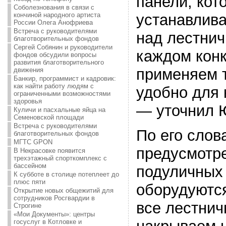
панели, кот
Соболезнования в связи с
кончиной народного артиста
устанавлива
России Олега Анофриева
Встреча с руководителями
над лестни
благотворительных фондов
Сергей Собянин и руководители
каждом кон
фондов обсудили вопросы
развития благотворительного
применяем т
движения
Банкир, программист и кадровик:
как найти работу людям с
удобно для 
ограниченными возможностями
здоровья
— уточнил 
Куличи и пасхальные яйца на
Семеновской площади
Встреча с руководителями
По его слов
благотворительных фондов
МГТС GPON
предусмотре
В Некрасовке появится
трехэтажный спорткомплекс с
бассейном
подуличных 
К субботе в столице потеплеет до
плюс пяти
оборудуютс
Открытие новых общежитий для
сотрудников Росгвардии в
все лестни
Строгине
«Мои Документы»: центры
госуслуг в Котловке и