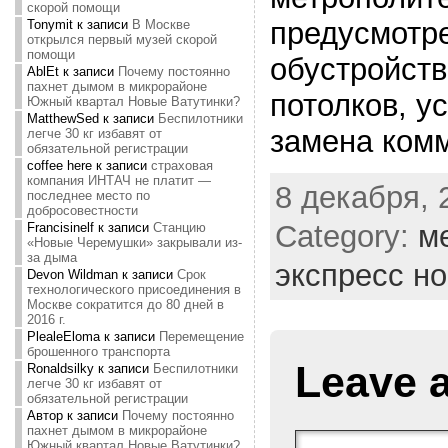
скорой помощи
предусмотре
Tonymit
к записи
В Москве
открылся первый музей скорой
помощи
обустройст
AblEt
к записи
Почему постоянно
пахнет дымом в микрорайоне
потолков, у
Южный квартал Новые Ватутинки?
MatthewSed
к записи
Беспилотники
замена ком
легче 30 кг избавят от
обязательной регистрации
coffee here
к записи
страховая
компания ИНТАЧ не платит —
8 декабря, 
последнее место по
добросовестности
Category:
м
Francisinelf
к записи
Станцию
«Новые Черемушки» закрывали из-
за дыма
экспресс н
Devon Wildman
к записи
Срок
технологического присоединения в
Москве сократится до 80 дней в
2016 г.
PlealeEloma
к записи
Перемещение
брошенного транспорта
Leave 
Ronaldsilky
к записи
Беспилотники
легче 30 кг избавят от
обязательной регистрации
Автор
к записи
Почему постоянно
пахнет дымом в микрорайоне
Южный квартал Новые Ватутинки?