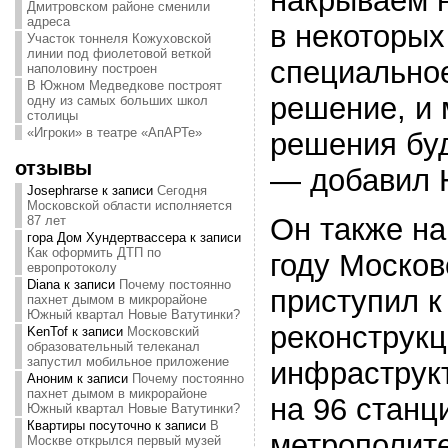
накрываем н
Дмитровском районе сменили
адреса
в некоторых
Участок тоннеля Кожуховской
линии под фиолетовой веткой
специально
наполовину построен
В Южном Медведкове построят
решение, и
одну из самых больших школ
столицы
«Игроки» в театре «АпАРТе»
решения бу
отзывы
— добавил 
Josephrarse
к записи
Сегодня
Московской области исполняется
Он также на
87 лет
гора Дом Хундертвассера
к записи
Как оформить ДТП по
году Москов
европротоколу
Diana
к записи
Почему постоянно
приступил к
пахнет дымом в микрорайоне
Южный квартал Новые Ватутинки?
реконструк
KenTof
к записи
Московский
образовательный телеканал
запустил мобильное приложение
инфраструк
Аноним
к записи
Почему постоянно
пахнет дымом в микрорайоне
на 96 станц
Южный квартал Новые Ватутинки?
Квартиры посуточно
к записи
В
метрополит
Москве открылся первый музей