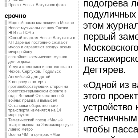
подогрева л
Проект Новых Ватутинок фото
подуличных 
срочно
этом журна
Модный показ коллекции в Москве
Новое музыкальное шоу Сказки
ЯГИ на НОЧЬ
первый зам
Южный квартал Новые Ватутинки в
КП Заречье постоянно сжигают
Московского
мусор и отравляют воздух всему
микрорайону
пассажирск
спокойная космическая музыка
для отдыха
Дегтярев.
Услуги электрика и сантехника в г.
Чехов, Серпухов, Подольск
Английский для детей
«Одной из 
К вопросу о потерях
противоборствующих сторон на
советско-германском фронте в
этого проек
годы Великой Отечественной
войны: правда и вымысел
устройство 
Остановки общественного
транспорта изменятся на 14
маршрутах
лестничными
Тематический поезд «Малый
театр» вышел на Замоскворецкую
чтобы пасс
линию метро
Все на ЧМ: в центрах «Мои