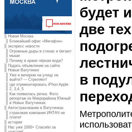
будет 
две те
Новая Москва
подогр
Ближайший офис «Мегафон»
экспресс новости
Огромные дыры в стенах и бегают
мыши
лестни
Почему в кране чёрная вода?
Подать объявление на сайте
Новые Ватутинки
в поду
Уже и вечером на улицу не
выйти? — Стреляют!
где отремонтировать iPhon Apple
2, 3,4, 5
перехо
Как появилась речка. Фото
репортаж из Микрорайона Южный
в Новых Ватутинках
Автострахование в Ватутинках
Метрополит
страховая компания ИНТАЧ не
платит
использоват
история
Нас уже 1000+ Спасибо за
участие!