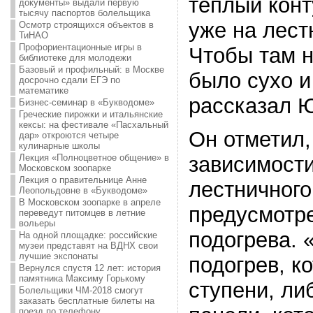
теплый конт
документы» выдали первую
тысячу паспортов болельщика
уже на лест
Осмотр строящихся объектов в
ТиНАО
Профориентационные игры в
Чтобы там н
библиотеке для молодежи
Базовый и профильный: в Москве
было сухо и
досрочно сдали ЕГЭ по
математике
рассказал Ю
Бизнес-семинар в «Букводоме»
Греческие пирожки и итальянские
кексы: на фестивале «Пасхальный
Он отметил,
дар» откроются четыре
кулинарные школы
Лекция «Полноцветное общение» в
зависимости
Московском зоопарке
Лекция о правительнице Анне
лестничного
Леопольдовне в «Букводоме»
В Московском зоопарке в апреле
предусмотре
переведут питомцев в летние
вольеры
подогрева. 
На одной площадке: российские
музеи представят на ВДНХ свои
лучшие экспонаты
подогрев, к
Вернулся спустя 12 лет: история
памятника Максиму Горькому
ступени, л
Болельщики ЧМ-2018 смогут
заказать бесплатные билеты на
поезд по телефону