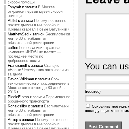
скорой помощи
Tonymit
к записи
В Москве
открылся первый музей скорой
помощи
AblEt
к записи
Почему постоянно
пахнет дымом в микрорайоне
Южный квартал Новые Ватутинки?
MatthewSed
к записи
Беспилотники
легче 30 кг избавят от
обязательной регистрации
coffee here
к записи
страховая
компания ИНТАЧ не платит —
последнее место по
добросовестности
You can u
Francisinelf
к записи
Станцию
«Новые Черемушки» закрывали из-
за дыма
Devon Wildman
к записи
Срок
технологического присоединения в
Москве сократится до 80 дней в
(required)
2016 г.
PlealeEloma
к записи
Перемещение
брошенного транспорта
Ronaldsilky
к записи
Беспилотники
Сохранить моё имя, 
легче 30 кг избавят от
последующих моих комм
обязательной регистрации
Автор
к записи
Почему постоянно
пахнет дымом в микрорайоне
Южный квартал Новые Ватутинки?