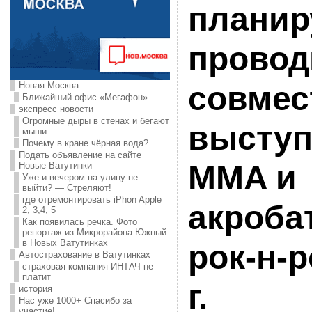
планир
провод
Новая Москва
совмес
Ближайший офис «Мегафон»
экспресс новости
Огромные дыры в стенах и бегают
выступ
мыши
Почему в кране чёрная вода?
Подать объявление на сайте
MMA и
Новые Ватутинки
Уже и вечером на улицу не
выйти? — Стреляют!
где отремонтировать iPhon Apple
акроба
2, 3,4, 5
Как появилась речка. Фото
репортаж из Микрорайона Южный
в Новых Ватутинках
рок-н-р
Автострахование в Ватутинках
страховая компания ИНТАЧ не
платит
г.
история
Нас уже 1000+ Спасибо за
участие!