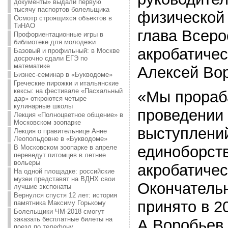
документы» выдали первую
тысячу паспортов болельщика
физической 
Осмотр строящихся объектов в
ТиНАО
глава Всер
Профориентационные игры в
библиотеке для молодежи
акробатичес
Базовый и профильный: в Москве
досрочно сдали ЕГЭ по
математике
Алексей Во
Бизнес-семинар в «Букводоме»
Греческие пирожки и итальянские
кексы: на фестивале «Пасхальный
«Мы прораб
дар» откроются четыре
кулинарные школы
проведении
Лекция «Полноцветное общение» в
Московском зоопарке
выступлени
Лекция о правительнице Анне
Леопольдовне в «Букводоме»
единоборст
В Московском зоопарке в апреле
переведут питомцев в летние
вольеры
акробатичес
На одной площадке: российские
музеи представят на ВДНХ свои
Окончатель
лучшие экспонаты
Вернулся спустя 12 лет: история
принято в 20
памятника Максиму Горькому
Болельщики ЧМ-2018 смогут
заказать бесплатные билеты на
А.Воробьев,
поезд по телефону