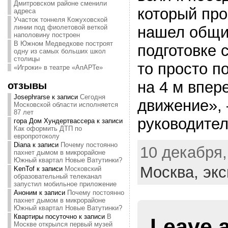
Дмитровском районе сменили
который про
адреса
Участок тоннеля Кожуховской
линии под фиолетовой веткой
нашел общи
наполовину построен
В Южном Медведкове построят
подготовке 
одну из самых больших школ
столицы
то просто п
«Игроки» в театре «АпАРТе»
на 4 м впер
отзывы
Josephrarse
к записи
Сегодня
движение»,
Московской области исполняется
87 лет
руководите
гора Дом Хундертвассера
к записи
Как оформить ДТП по
европротоколу
Diana
к записи
Почему постоянно
10 декабря,
пахнет дымом в микрорайоне
Южный квартал Новые Ватутинки?
Москва,
экс
KenTof
к записи
Московский
образовательный телеканал
запустил мобильное приложение
Аноним
к записи
Почему постоянно
пахнет дымом в микрорайоне
Южный квартал Новые Ватутинки?
Квартиры посуточно
к записи
В
Leave 
Москве открылся первый музей