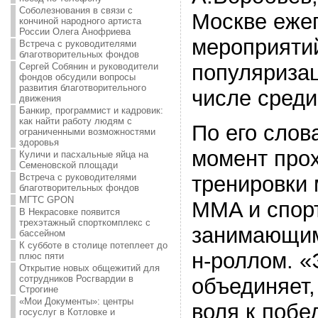
Соболезнования в связи с
Москве ежег
кончиной народного артиста
России Олега Анофриева
мероприяти
Встреча с руководителями
благотворительных фондов
популяризац
Сергей Собянин и руководители
фондов обсудили вопросы
развития благотворительного
числе среди
движения
Банкир, программист и кадровик:
как найти работу людям с
По его слов
ограниченными возможностями
здоровья
момент про
Куличи и пасхальные яйца на
Семеновской площади
Встреча с руководителями
тренировки
благотворительных фондов
МГТС GPON
MMA и спор
В Некрасовке появится
трехэтажный спорткомплекс с
занимающим
бассейном
К субботе в столице потеплеет до
н-роллом. «
плюс пяти
Открытие новых общежитий для
сотрудников Росгвардии в
объединяет,
Строгине
«Мои Документы»: центры
воля к побе
госуслуг в Котловке и