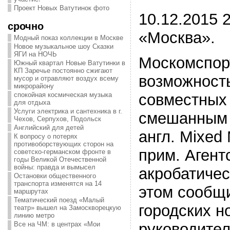
Проект Новых Ватутинок фото
10.12.2015 2
срочно
«Москва».
Модный показ коллекции в Москве
Новое музыкальное шоу Сказки
ЯГИ на НОЧЬ
Москомспор
Южный квартал Новые Ватутинки в
КП Заречье постоянно сжигают
возможност
мусор и отравляют воздух всему
микрорайону
совместных
спокойная космическая музыка
для отдыха
Услуги электрика и сантехника в г.
смешанным 
Чехов, Серпухов, Подольск
Английский для детей
англ. Mixed
К вопросу о потерях
противоборствующих сторон на
прим. Агент
советско-германском фронте в
годы Великой Отечественной
войны: правда и вымысел
акробатичес
Остановки общественного
транспорта изменятся на 14
этом сообщи
маршрутах
Тематический поезд «Малый
городских н
театр» вышел на Замоскворецкую
линию метро
руководите
Все на ЧМ: в центрах «Мои