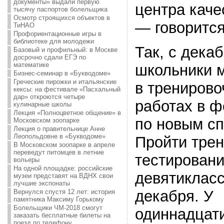
документы» выдали первую
центра каче
тысячу паспортов болельщика
Осмотр строящихся объектов в
— говорится
ТиНАО
Профориентационные игры в
библиотеке для молодежи
Так, с декаб
Базовый и профильный: в Москве
досрочно сдали ЕГЭ по
математике
школьники м
Бизнес-семинар в «Букводоме»
Греческие пирожки и итальянские
в трениров
кексы: на фестивале «Пасхальный
дар» откроются четыре
работах в 
кулинарные школы
Лекция «Полноцветное общение» в
по новым с
Московском зоопарке
Лекция о правительнице Анне
Леопольдовне в «Букводоме»
Пройти тре
В Московском зоопарке в апреле
переведут питомцев в летние
тестирован
вольеры
На одной площадке: российские
девятикласс
музеи представят на ВДНХ свои
лучшие экспонаты
декабря. У
Вернулся спустя 12 лет: история
памятника Максиму Горькому
Болельщики ЧМ-2018 смогут
одиннадцати
заказать бесплатные билеты на
поезд по телефону