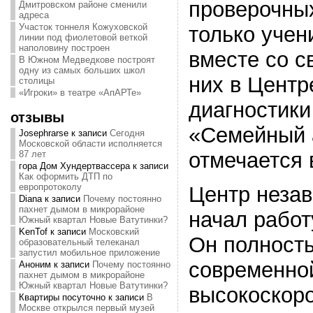
проверочных
Дмитровском районе сменили
адреса
Участок тоннеля Кожуховской
только учен
линии под фиолетовой веткой
наполовину построен
вместе со с
В Южном Медведкове построят
одну из самых больших школ
них в Центр
столицы
«Игроки» в театре «АпАРТе»
диагностики
отзывы
«Семейный 
Josephrarse
к записи
Сегодня
Московской области исполняется
отмечается 
87 лет
гора Дом Хундертвассера
к записи
Как оформить ДТП по
европротоколу
Центр незав
Diana
к записи
Почему постоянно
пахнет дымом в микрорайоне
начал работ
Южный квартал Новые Ватутинки?
KenTof
к записи
Московский
Он полност
образовательный телеканал
запустил мобильное приложение
современной
Аноним
к записи
Почему постоянно
пахнет дымом в микрорайоне
Южный квартал Новые Ватутинки?
высокоскор
Квартиры посуточно
к записи
В
Москве открылся первый музей