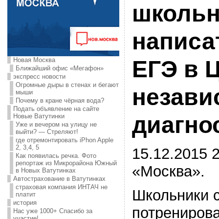
школьн
написа
Новая Москва
ЕГЭ в 
Ближайший офис «Мегафон»
экспресс новости
Огромные дыры в стенах и бегают
незави
мыши
Почему в кране чёрная вода?
Подать объявление на сайте
диагно
Новые Ватутинки
Уже и вечером на улицу не
выйти? — Стреляют!
где отремонтировать iPhon Apple
2, 3,4, 5
15.12.2015 2
Как появилась речка. Фото
репортаж из Микрорайона Южный
«Москва».
в Новых Ватутинках
Автострахование в Ватутинках
страховая компания ИНТАЧ не
Школьники 
платит
история
потренирова
Нас уже 1000+ Спасибо за
участие!