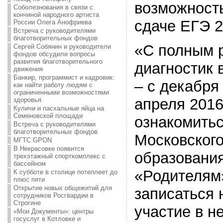
возможность
Соболезнования в связи с
кончиной народного артиста
сдаче ЕГЭ 2
России Олега Анофриева
Встреча с руководителями
благотворительных фондов
«С полным 
Сергей Собянин и руководители
фондов обсудили вопросы
развития благотворительного
диагностик
движения
Банкир, программист и кадровик:
– с декабря 
как найти работу людям с
ограниченными возможностями
апреля 2016
здоровья
Куличи и пасхальные яйца на
Семеновской площади
ознакомитьс
Встреча с руководителями
благотворительных фондов
Московского
МГТС GPON
В Некрасовке появится
образования
трехэтажный спорткомплекс с
бассейном
«Родителям
К субботе в столице потеплеет до
плюс пяти
Открытие новых общежитий для
записаться 
сотрудников Росгвардии в
Строгине
участие в н
«Мои Документы»: центры
госуслуг в Котловке и