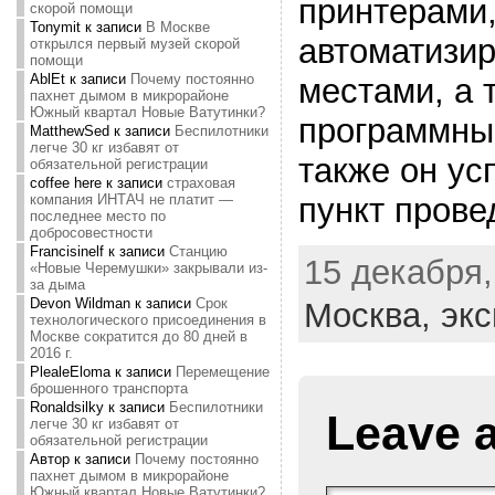
принтерами
скорой помощи
Tonymit
к записи
В Москве
автоматизи
открылся первый музей скорой
помощи
AblEt
к записи
Почему постоянно
местами, а
пахнет дымом в микрорайоне
Южный квартал Новые Ватутинки?
программны
MatthewSed
к записи
Беспилотники
легче 30 кг избавят от
также он ус
обязательной регистрации
coffee here
к записи
страховая
пункт прове
компания ИНТАЧ не платит —
последнее место по
добросовестности
Francisinelf
к записи
Станцию
15 декабря,
«Новые Черемушки» закрывали из-
за дыма
Devon Wildman
к записи
Срок
Москва,
экс
технологического присоединения в
Москве сократится до 80 дней в
2016 г.
PlealeEloma
к записи
Перемещение
брошенного транспорта
Ronaldsilky
к записи
Беспилотники
Leave 
легче 30 кг избавят от
обязательной регистрации
Автор
к записи
Почему постоянно
пахнет дымом в микрорайоне
Южный квартал Новые Ватутинки?