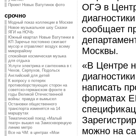
ОГЭ в Цент
Проект Новых Ватутинок фото
срочно
диагностики
Модный показ коллекции в Москве
сообщает п
Новое музыкальное шоу Сказки
ЯГИ на НОЧЬ
департамен
Южный квартал Новые Ватутинки в
КП Заречье постоянно сжигают
мусор и отравляют воздух всему
Москвы.
микрорайону
спокойная космическая музыка
для отдыха
«В Центре 
Услуги электрика и сантехника в г.
Чехов, Серпухов, Подольск
диагностики
Английский для детей
К вопросу о потерях
написать пр
противоборствующих сторон на
советско-германском фронте в
годы Великой Отечественной
форматах Е
войны: правда и вымысел
Остановки общественного
спецификаци
транспорта изменятся на 14
маршрутах
Зарегистрир
Тематический поезд «Малый
театр» вышел на Замоскворецкую
линию метро
можно на са
Все на ЧМ: в центрах «Мои