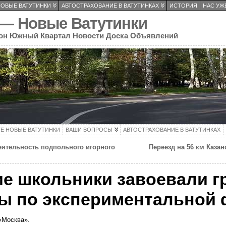
НОВЫЕ ВАТУТИНКИ
АВТОСТРАХОВАНИЕ В ВАТУТИНКАХ
ИСТОРИЯ
НАС УЖЕ
 — Новые Ватутинки
он Южный Квартал Новости Доска Объявлений
ТЕ НОВЫЕ ВАТУТИНКИ
ВАШИ ВОПРОСЫ
АВТОСТРАХОВАНИЕ В ВАТУТИНКАХ
еятельность подпольного игорного
Переезд на 56 км Каза
е школьники завоевали г
ы по экспериментальной 
 «Москва».