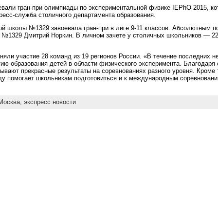
вали гран-при олимпиады по экспериментальной физике IEPhO-2015, кот
ресс-служба столичного департамента образования.
й школы №1329 завоевала гран-при в лиге 9-11 классов. Абсолютным п
№1329 Дмитрий Норкин. В личном зачете у столичных школьников — 22 
иняли участие 28 команд из 19 регионов России. «В течение последних н
тию образования детей в области физического эксперимента. Благодаря 
ывают прекрасные результаты на соревнованиях разного уровня. Кроме 
ду помогает школьникам подготовиться и к международным соревновани
Москва,
экспресс новости