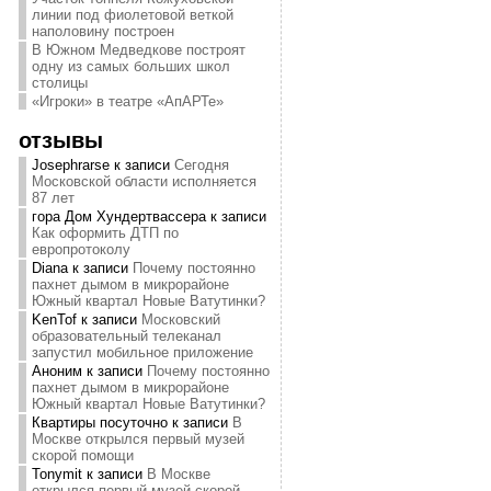
линии под фиолетовой веткой
наполовину построен
В Южном Медведкове построят
одну из самых больших школ
столицы
«Игроки» в театре «АпАРТе»
отзывы
Josephrarse
к записи
Сегодня
Московской области исполняется
87 лет
гора Дом Хундертвассера
к записи
Как оформить ДТП по
европротоколу
Diana
к записи
Почему постоянно
пахнет дымом в микрорайоне
Южный квартал Новые Ватутинки?
KenTof
к записи
Московский
образовательный телеканал
запустил мобильное приложение
Аноним
к записи
Почему постоянно
пахнет дымом в микрорайоне
Южный квартал Новые Ватутинки?
Квартиры посуточно
к записи
В
Москве открылся первый музей
скорой помощи
Tonymit
к записи
В Москве
открылся первый музей скорой