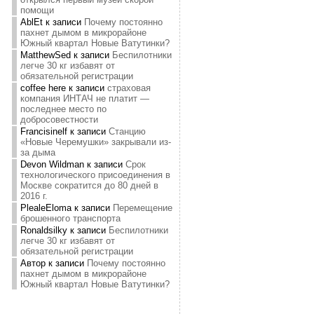
помощи
AblEt
к записи
Почему постоянно
пахнет дымом в микрорайоне
Южный квартал Новые Ватутинки?
MatthewSed
к записи
Беспилотники
легче 30 кг избавят от
обязательной регистрации
coffee here
к записи
страховая
компания ИНТАЧ не платит —
последнее место по
добросовестности
Francisinelf
к записи
Станцию
«Новые Черемушки» закрывали из-
за дыма
Devon Wildman
к записи
Срок
технологического присоединения в
Москве сократится до 80 дней в
2016 г.
PlealeEloma
к записи
Перемещение
брошенного транспорта
Ronaldsilky
к записи
Беспилотники
легче 30 кг избавят от
обязательной регистрации
Автор
к записи
Почему постоянно
пахнет дымом в микрорайоне
Южный квартал Новые Ватутинки?