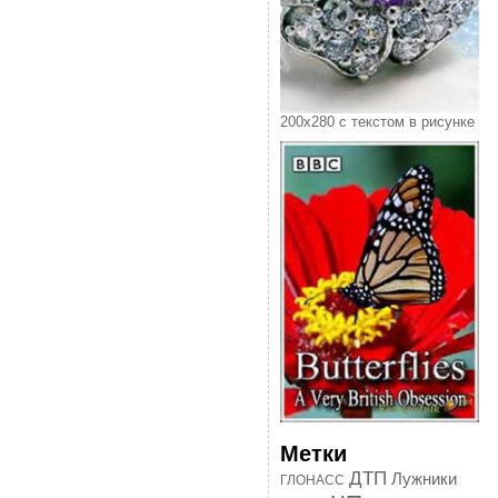
200х280 с текстом в рисунке
Метки
ДТП
Лужники
ГЛОНАСС