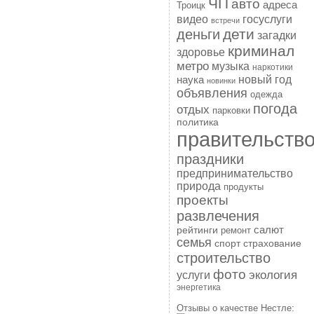
ЧП
авто
адреса
Троицк
госуслуги
видео
встречи
дети
деньги
загадки
криминал
здоровье
метро
музыка
наркотики
наука
новый год
новинки
объявления
одежда
погода
отдых
парковки
политика
правительств
праздники
предпринимательство
природа
продукты
проекты
развлечения
рейтинги
салют
ремонт
семья
спорт
страхование
строительство
фото
экология
услуги
энергетика
Отзывы о качестве Нестле: