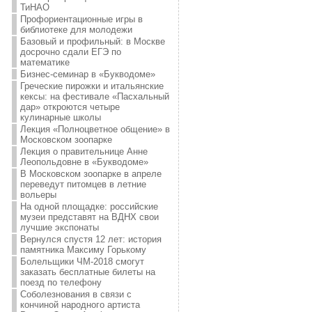
ТиНАО
Профориентационные игры в
библиотеке для молодежи
Базовый и профильный: в Москве
досрочно сдали ЕГЭ по
математике
Бизнес-семинар в «Букводоме»
Греческие пирожки и итальянские
кексы: на фестивале «Пасхальный
дар» откроются четыре
кулинарные школы
Лекция «Полноцветное общение» в
Московском зоопарке
Лекция о правительнице Анне
Леопольдовне в «Букводоме»
В Московском зоопарке в апреле
переведут питомцев в летние
вольеры
На одной площадке: российские
музеи представят на ВДНХ свои
лучшие экспонаты
Вернулся спустя 12 лет: история
памятника Максиму Горькому
Болельщики ЧМ-2018 смогут
заказать бесплатные билеты на
поезд по телефону
Соболезнования в связи с
кончиной народного артиста