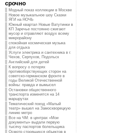
срочно
Модный показ коллекции в Москве
Новое музыкальное шоу Сказки
ЯГИ на НОЧЬ
Южный квартал Новые Ватутинки в
КП Заречье постоянно сжигают
мусор и отравляют воздух всему
микрорайону
спокойная космическая музыка
для отдыха
Услуги электрика и сантехника в г.
Чехов, Серпухов, Подольск
Английский для детей
К вопросу о потерях
противоборствующих сторон на
советско-германском фронте в
годы Великой Отечественной
войны: правда и вымысел
Остановки общественного
транспорта изменятся на 14
маршрутах
Тематический поезд «Малый
театр» вышел на Замоскворецкую
линию метро
Все на ЧМ: в центрах «Мои
документы» выдали первую
тысячу паспортов болельщика
Осмотр строящихся объектов в