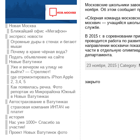
Московские школьники завое
ноября. Об этом сообщает п
«Сборная команда московско
москвич — учащийся школы 
Новая Москва
службе.
Ближайший офис «Мегафон»
В 2015 г. в соревновании пр
экспресс новости
проводится работа по разви
Огромные дыры в стенах и бегают
направлении москвичи показ
мыши
части в отдельную олимпиа
Почему в кране чёрная вода?
департамента.
Подать объявление на сайте
Новые Ватутинки
23 ноября, 2015 | Category:
Уже и вечером на улицу не
выйти? — Стреляют!
где отремонтировать iPhon Apple
закрыто
2, 3,4, 5
Как появилась речка. Фото
репортаж из Микрорайона Южный
в Новых Ватутинках
Автострахование в Ватутинках
страховая компания ИНТАЧ не
платит
история
Нас уже 1000+ Спасибо за
участие!
Проект Новых Ватутинок фото