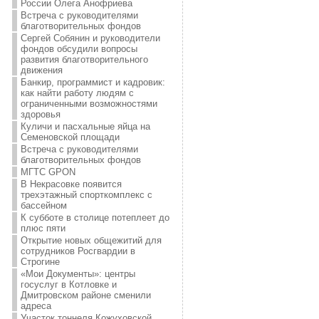
России Олега Анофриева
Встреча с руководителями
благотворительных фондов
Сергей Собянин и руководители
фондов обсудили вопросы
развития благотворительного
движения
Банкир, программист и кадровик:
как найти работу людям с
ограниченными возможностями
здоровья
Куличи и пасхальные яйца на
Семеновской площади
Встреча с руководителями
благотворительных фондов
МГТС GPON
В Некрасовке появится
трехэтажный спорткомплекс с
бассейном
К субботе в столице потеплеет до
плюс пяти
Открытие новых общежитий для
сотрудников Росгвардии в
Строгине
«Мои Документы»: центры
госуслуг в Котловке и
Дмитровском районе сменили
адреса
Участок тоннеля Кожуховской