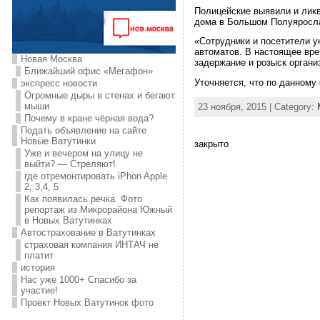
Полицейские выявили и лик
дома в Большом Полуяросла
«Сотрудники и посетители у
автоматов. В настоящее вре
Новая Москва
задержание и розыск органи
Ближайший офис «Мегафон»
Уточняется, что по данному
экспресс новости
Огромные дыры в стенах и бегают
мыши
23 ноября, 2015 | Category:
Почему в кране чёрная вода?
Подать объявление на сайте
Новые Ватутинки
закрыто
Уже и вечером на улицу не
выйти? — Стреляют!
где отремонтировать iPhon Apple
2, 3,4, 5
Как появилась речка. Фото
репортаж из Микрорайона Южный
в Новых Ватутинках
Автострахование в Ватутинках
страховая компания ИНТАЧ не
платит
история
Нас уже 1000+ Спасибо за
участие!
Проект Новых Ватутинок фото