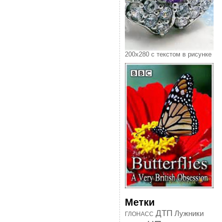
200х280 с текстом в рисунке
Метки
ДТП
Лужники
ГЛОНАСС