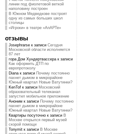
линии под фиолетовой веткой
наполовину построен
В Южном Медведкове построят
одну из самых больших школ
столицы
«Игроки» в театре «АпАРТе»
отзывы
Josephrarse
к записи
Сегодня
Московской области исполняется
87 лет
гора Дом Хундертвассера
к записи
Как оформить ДТП по
европротоколу
Diana
к записи
Почему постоянно
пахнет дымом в микрорайоне
Южный квартал Новые Ватутинки?
KenTof
к записи
Московский
образовательный телеканал
запустил мобильное приложение
Аноним
к записи
Почему постоянно
пахнет дымом в микрорайоне
Южный квартал Новые Ватутинки?
Квартиры посуточно
к записи
В
Москве открылся первый музей
скорой помощи
Tonymit
к записи
В Москве
открылся первый музей скорой