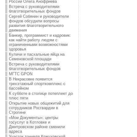
России Олега Анофриева
Встреча с руководителями
благотворительных фондов
Сергей Собянин и руководители
фондов обсудили вопросы
развития благотворительного
движения
Банкир, программист и кадровик:
как найти работу людям с
ограниченными возможностями
здоровья
Куличи и пасхальные яйца на
Семеновской площади
Встреча с руководителями
благотворительных фондов
МГТС GPON
В Некрасовке появится
трехэтажный спорткомплекс с
бассейном
К субботе в столице потеплеет до
плюс пяти
Открытие новых общежитий для
сотрудников Росгвардии в
Строгине
«Мои Документы»: центры
госуслуг в Котловке и
Дмитровском районе сменили
адреса
Участок тоннеля Кожуховской