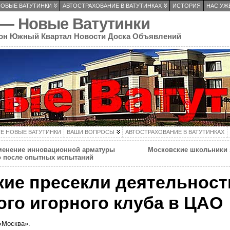
НОВЫЕ ВАТУТИНКИ
АВТОСТРАХОВАНИЕ В ВАТУТИНКАХ
ИСТОРИЯ
НАС УЖЕ
 — Новые Ватутинки
он Южный Квартал Новости Доска Объявлений
ТЕ НОВЫЕ ВАТУТИНКИ
ВАШИ ВОПРОСЫ
АВТОСТРАХОВАНИЕ В ВАТУТИНКАХ
менение инновационной арматуры
Московские школьники 
о после опытных испытаний
ие пресекли деятельност
го игорного клуба в ЦАО
 «Москва».