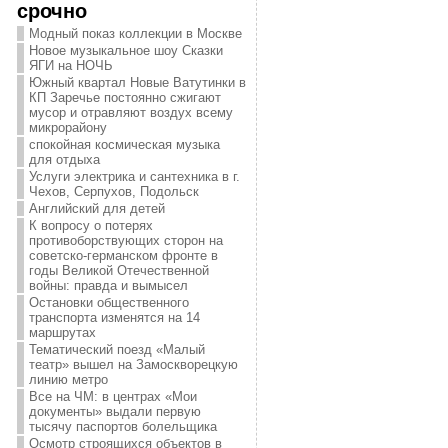
срочно
Модный показ коллекции в Москве
Новое музыкальное шоу Сказки
ЯГИ на НОЧЬ
Южный квартал Новые Ватутинки в
КП Заречье постоянно сжигают
мусор и отравляют воздух всему
микрорайону
спокойная космическая музыка
для отдыха
Услуги электрика и сантехника в г.
Чехов, Серпухов, Подольск
Английский для детей
К вопросу о потерях
противоборствующих сторон на
советско-германском фронте в
годы Великой Отечественной
войны: правда и вымысел
Остановки общественного
транспорта изменятся на 14
маршрутах
Тематический поезд «Малый
театр» вышел на Замоскворецкую
линию метро
Все на ЧМ: в центрах «Мои
документы» выдали первую
тысячу паспортов болельщика
Осмотр строящихся объектов в