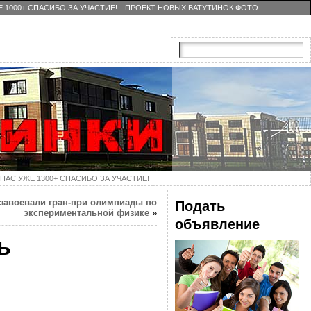
 1000+ СПАСИБО ЗА УЧАСТИЕ!
ПРОЕКТ НОВЫХ ВАТУТИНОК ФОТО
НАС УЖЕ 1300+ СПАСИБО ЗА УЧАСТИЕ!
завоевали гран-при олимпиады по
Подать
экспериментальной физике
»
объявление
ь