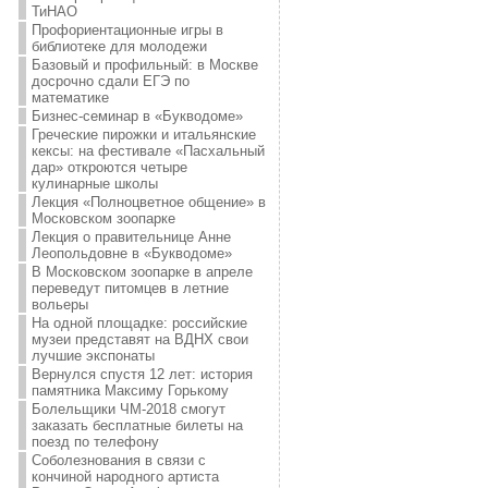
ТиНАО
Профориентационные игры в
библиотеке для молодежи
Базовый и профильный: в Москве
досрочно сдали ЕГЭ по
математике
Бизнес-семинар в «Букводоме»
Греческие пирожки и итальянские
кексы: на фестивале «Пасхальный
дар» откроются четыре
кулинарные школы
Лекция «Полноцветное общение» в
Московском зоопарке
Лекция о правительнице Анне
Леопольдовне в «Букводоме»
В Московском зоопарке в апреле
переведут питомцев в летние
вольеры
На одной площадке: российские
музеи представят на ВДНХ свои
лучшие экспонаты
Вернулся спустя 12 лет: история
памятника Максиму Горькому
Болельщики ЧМ-2018 смогут
заказать бесплатные билеты на
поезд по телефону
Соболезнования в связи с
кончиной народного артиста