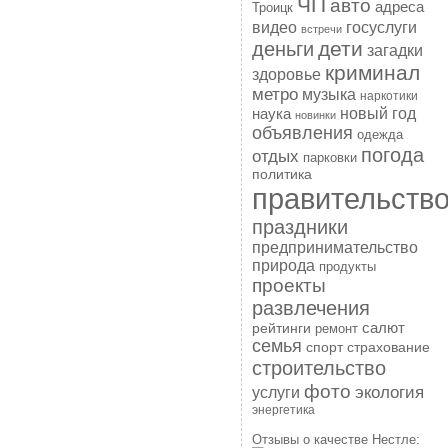
ЧП
авто
адреса
Троицк
госуслуги
видео
встречи
дети
деньги
загадки
криминал
здоровье
метро
музыка
наркотики
наука
новый год
новинки
объявления
одежда
погода
отдых
парковки
политика
правительств
праздники
предпринимательство
природа
продукты
проекты
развлечения
рейтинги
салют
ремонт
семья
спорт
страхование
строительство
фото
экология
услуги
энергетика
Отзывы о качестве Нестле: