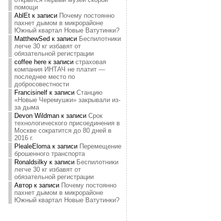
помощи
AblEt
к записи
Почему постоянно
пахнет дымом в микрорайоне
Южный квартал Новые Ватутинки?
MatthewSed
к записи
Беспилотники
легче 30 кг избавят от
обязательной регистрации
coffee here
к записи
страховая
компания ИНТАЧ не платит —
последнее место по
добросовестности
Francisinelf
к записи
Станцию
«Новые Черемушки» закрывали из-
за дыма
Devon Wildman
к записи
Срок
технологического присоединения в
Москве сократится до 80 дней в
2016 г.
PlealeEloma
к записи
Перемещение
брошенного транспорта
Ronaldsilky
к записи
Беспилотники
легче 30 кг избавят от
обязательной регистрации
Автор
к записи
Почему постоянно
пахнет дымом в микрорайоне
Южный квартал Новые Ватутинки?