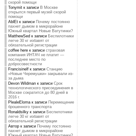
скорой помощи
Tonymit
к записи
В Москве
открылся первый музей скорой
помощи
AblEt
к записи
Почему постоянно
пахнет дымом в микрорайоне
Южный квартал Новые Ватутинки?
MatthewSed
к записи
Беспилотники
легче 30 кг избавят от
обязательной регистрации
coffee here
к записи
страховая
компания ИНТАЧ не платит —
последнее место по
добросовестности
Francisinelf
к записи
Станцию
«Новые Черемушки» закрывали из-
за дыма
Devon Wildman
к записи
Срок
технологического присоединения в
Москве сократится до 80 дней в
2016 г.
PlealeEloma
к записи
Перемещение
брошенного транспорта
Ronaldsilky
к записи
Беспилотники
легче 30 кг избавят от
обязательной регистрации
Автор
к записи
Почему постоянно
пахнет дымом в микрорайоне
Южный квартал Новые Ватутинки?