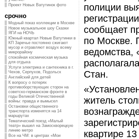
полиции вы
Проект Новых Ватутинок фото
срочно
регистрации
Модный показ коллекции в Москве
сообщает п
Новое музыкальное шоу Сказки
ЯГИ на НОЧЬ
по Москве.
Южный квартал Новые Ватутинки в
КП Заречье постоянно сжигают
мусор и отравляют воздух всему
ведомства, 
микрорайону
спокойная космическая музыка
располагала
для отдыха
Услуги электрика и сантехника в г.
Стан.
Чехов, Серпухов, Подольск
Английский для детей
К вопросу о потерях
«Установлен
противоборствующих сторон на
советско-германском фронте в
годы Великой Отечественной
житель сто
войны: правда и вымысел
Остановки общественного
вознагражде
транспорта изменятся на 14
маршрутах
зарегистрир
Тематический поезд «Малый
театр» вышел на Замоскворецкую
линию метро
квартире 13
Все на ЧМ: в центрах «Мои