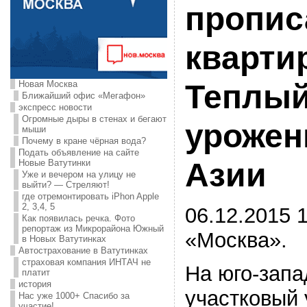
пропис
квартир
Новая Москва
Теплый
Ближайший офис «Мегафон»
экспресс новости
Огромные дыры в стенах и бегают
урожен
мыши
Почему в кране чёрная вода?
Подать объявление на сайте
Азии
Новые Ватутинки
Уже и вечером на улицу не
выйти? — Стреляют!
где отремонтировать iPhon Apple
2, 3,4, 5
06.12.2015 1
Как появилась речка. Фото
репортаж из Микрорайона Южный
«Москва».
в Новых Ватутинках
Автострахование в Ватутинках
страховая компания ИНТАЧ не
На юго-запа
платит
история
участковый
Нас уже 1000+ Спасибо за
участие!