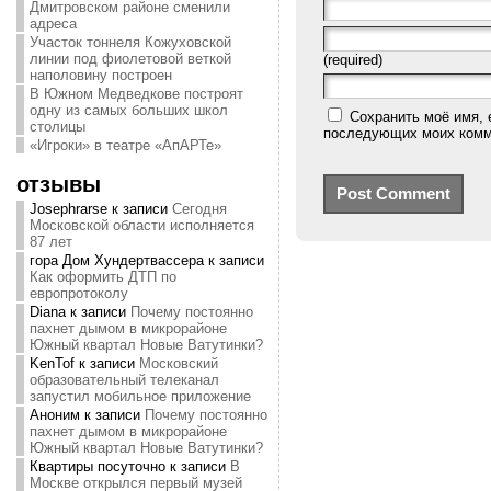
Дмитровском районе сменили
адреса
Участок тоннеля Кожуховской
линии под фиолетовой веткой
(required)
наполовину построен
В Южном Медведкове построят
одну из самых больших школ
Сохранить моё имя, 
столицы
последующих моих комм
«Игроки» в театре «АпАРТе»
отзывы
Josephrarse
к записи
Сегодня
Московской области исполняется
87 лет
гора Дом Хундертвассера
к записи
Как оформить ДТП по
европротоколу
Diana
к записи
Почему постоянно
пахнет дымом в микрорайоне
Южный квартал Новые Ватутинки?
KenTof
к записи
Московский
образовательный телеканал
запустил мобильное приложение
Аноним
к записи
Почему постоянно
пахнет дымом в микрорайоне
Южный квартал Новые Ватутинки?
Квартиры посуточно
к записи
В
Москве открылся первый музей