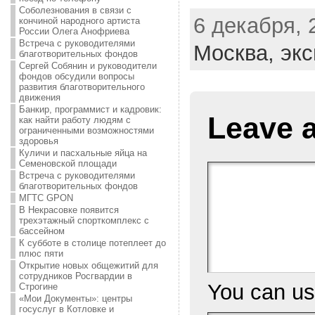
Соболезнования в связи с
6 декабря, 
кончиной народного артиста
России Олега Анофриева
Встреча с руководителями
Москва,
экс
благотворительных фондов
Сергей Собянин и руководители
фондов обсудили вопросы
развития благотворительного
движения
Банкир, программист и кадровик:
Leave 
как найти работу людям с
ограниченными возможностями
здоровья
Куличи и пасхальные яйца на
Семеновской площади
Встреча с руководителями
благотворительных фондов
МГТС GPON
В Некрасовке появится
трехэтажный спорткомплекс с
бассейном
К субботе в столице потеплеет до
плюс пяти
Открытие новых общежитий для
сотрудников Росгвардии в
You can u
Строгине
«Мои Документы»: центры
госуслуг в Котловке и