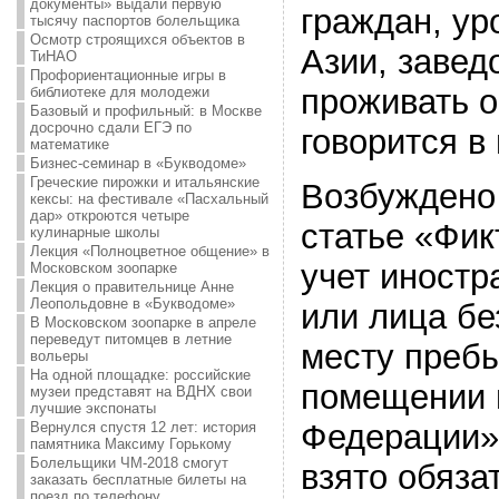
документы» выдали первую
граждан, у
тысячу паспортов болельщика
Осмотр строящихся объектов в
Азии, завед
ТиНАО
Профориентационные игры в
проживать о
библиотеке для молодежи
Базовый и профильный: в Москве
досрочно сдали ЕГЭ по
говорится в
математике
Бизнес-семинар в «Букводоме»
Греческие пирожки и итальянские
Возбуждено 
кексы: на фестивале «Пасхальный
дар» откроются четыре
статье «Фик
кулинарные школы
Лекция «Полноцветное общение» в
учет иностр
Московском зоопарке
Лекция о правительнице Анне
Леопольдовне в «Букводоме»
или лица бе
В Московском зоопарке в апреле
переведут питомцев в летние
месту преб
вольеры
На одной площадке: российские
помещении 
музеи представят на ВДНХ свои
лучшие экспонаты
Федерации»
Вернулся спустя 12 лет: история
памятника Максиму Горькому
Болельщики ЧМ-2018 смогут
взято обяза
заказать бесплатные билеты на
поезд по телефону