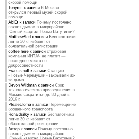
скорой помощи
Tonymit
к записи
В Москве
открылся первый музей скорой
помощи
AblEt
к записи
Почему постоянно
пахнет дымом в микрорайоне
Южный квартал Новые Ватутинки?
MatthewSed
к записи
Беспилотники
легче 30 кг избавят от
обязательной регистрации
coffee here
к записи
страховая
компания ИНТАЧ не платит —
последнее место по
добросовестности
Francisinelf
к записи
Станцию
«Новые Черемушки» закрывали из-
за дыма
Devon Wildman
к записи
Срок
технологического присоединения в
Москве сократится до 80 дней в
2016 г.
PlealeEloma
к записи
Перемещение
брошенного транспорта
Ronaldsilky
к записи
Беспилотники
легче 30 кг избавят от
обязательной регистрации
Автор
к записи
Почему постоянно
пахнет дымом в микрорайоне
Южный квартал Новые Ватутинки?