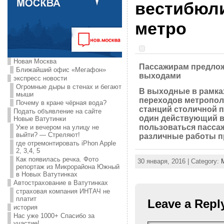
вестибюли
метро
Новая Москва
Пассажирам предлож
Ближайший офис «Мегафон»
выходами
экспресс новости
Огромные дыры в стенах и бегают
В выходные в рамка
мыши
переходов метропол
Почему в кране чёрная вода?
станций столичной п
Подать объявление на сайте
один действующий в
Новые Ватутинки
пользоваться пасса
Уже и вечером на улицу не
выйти? — Стреляют!
различные работы пр
где отремонтировать iPhon Apple
2, 3,4, 5
Как появилась речка. Фото
30 января, 2016 | Category:
репортаж из Микрорайона Южный
в Новых Ватутинках
Автострахование в Ватутинках
страховая компания ИНТАЧ не
платит
Leave a Repl
история
Нас уже 1000+ Спасибо за
участие!