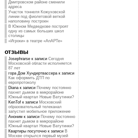
Дмитровском районе сменили
адреса
Участок тоннеля Кожуховской
линии под фиолетовой веткой
наполовину построен
В Южном Медведкове построят
одну из самых больших школ
столицы
«Игроки» в театре «АпАРТе»
отзывы
Josephrarse
к записи
Сегодня
Московской области исполняется
87 лет
гора Дом Хундертвассера
к записи
Как оформить ДТП по
европротоколу
Diana
к записи
Почему постоянно
пахнет дымом в микрорайоне
Южный квартал Новые Ватутинки?
KenTof
к записи
Московский
образовательный телеканал
запустил мобильное приложение
Аноним
к записи
Почему постоянно
пахнет дымом в микрорайоне
Южный квартал Новые Ватутинки?
Квартиры посуточно
к записи
В
Москве открылся первый музей