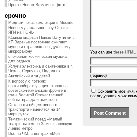
Проект Новых Ватутинок фото
срочно
Модный показ коллекции в Москве
Новое музыкальное шоу Сказки
ЯГИ на НОЧЬ
Южный квартал Новые Ватутинки в
КП Заречье постоянно сжигают
мусор и отравляют воздух всему
микрорайону
You can use
these HTML 
спокойная космическая музыка
для отдыха
Услуги электрика и сантехника в г.
Чехов, Серпухов, Подольск
(required)
Английский для детей
К вопросу о потерях
противоборствующих сторон на
советско-германском фронте в
Сохранить моё имя, 
годы Великой Отечественной
последующих моих комм
войны: правда и вымысел
Остановки общественного
транспорта изменятся на 14
маршрутах
Тематический поезд «Малый
театр» вышел на Замоскворецкую
линию метро
Все на ЧМ: в центрах «Мои