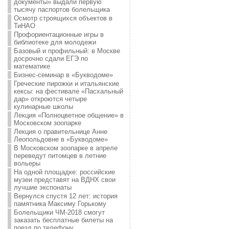
документы» выдали первую
тысячу паспортов болельщика
Осмотр строящихся объектов в
ТиНАО
Профориентационные игры в
библиотеке для молодежи
Базовый и профильный: в Москве
досрочно сдали ЕГЭ по
математике
Бизнес-семинар в «Букводоме»
Греческие пирожки и итальянские
кексы: на фестивале «Пасхальный
дар» откроются четыре
кулинарные школы
Лекция «Полноцветное общение» в
Московском зоопарке
Лекция о правительнице Анне
Леопольдовне в «Букводоме»
В Московском зоопарке в апреле
переведут питомцев в летние
вольеры
На одной площадке: российские
музеи представят на ВДНХ свои
лучшие экспонаты
Вернулся спустя 12 лет: история
памятника Максиму Горькому
Болельщики ЧМ-2018 смогут
заказать бесплатные билеты на
поезд по телефону