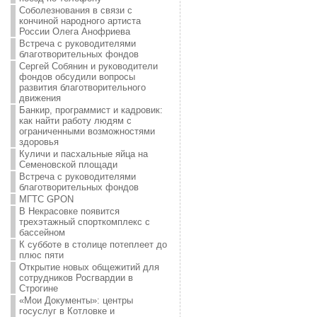
Соболезнования в связи с
кончиной народного артиста
России Олега Анофриева
Встреча с руководителями
благотворительных фондов
Сергей Собянин и руководители
фондов обсудили вопросы
развития благотворительного
движения
Банкир, программист и кадровик:
как найти работу людям с
ограниченными возможностями
здоровья
Куличи и пасхальные яйца на
Семеновской площади
Встреча с руководителями
благотворительных фондов
МГТС GPON
В Некрасовке появится
трехэтажный спорткомплекс с
бассейном
К субботе в столице потеплеет до
плюс пяти
Открытие новых общежитий для
сотрудников Росгвардии в
Строгине
«Мои Документы»: центры
госуслуг в Котловке и