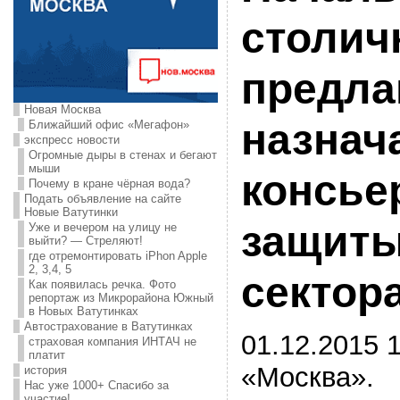
столич
предла
Новая Москва
назнач
Ближайший офис «Мегафон»
экспресс новости
Огромные дыры в стенах и бегают
мыши
консье
Почему в кране чёрная вода?
Подать объявление на сайте
Новые Ватутинки
защиты
Уже и вечером на улицу не
выйти? — Стреляют!
где отремонтировать iPhon Apple
2, 3,4, 5
сектор
Как появилась речка. Фото
репортаж из Микрорайона Южный
в Новых Ватутинках
Автострахование в Ватутинках
01.12.2015 1
страховая компания ИНТАЧ не
платит
«Москва».
история
Нас уже 1000+ Спасибо за
участие!