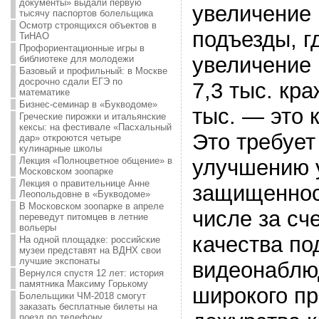
документы» выдали первую
увеличение 
тысячу паспортов болельщика
Осмотр строящихся объектов в
подъезды, г
ТиНАО
Профориентационные игры в
увеличение 
библиотеке для молодежи
Базовый и профильный: в Москве
досрочно сдали ЕГЭ по
7,3 тыс. кра
математике
Бизнес-семинар в «Букводоме»
тыс. — это 
Греческие пирожки и итальянские
кексы: на фестивале «Пасхальный
Это требует
дар» откроются четыре
кулинарные школы
Лекция «Полноцветное общение» в
улучшению 
Московском зоопарке
Лекция о правительнице Анне
защищенност
Леопольдовне в «Букводоме»
В Московском зоопарке в апреле
числе за сч
переведут питомцев в летние
вольеры
качества по
На одной площадке: российские
музеи представят на ВДНХ свои
лучшие экспонаты
видеонаблю
Вернулся спустя 12 лет: история
памятника Максиму Горькому
широкого пр
Болельщики ЧМ-2018 смогут
заказать бесплатные билеты на
поезд по телефону