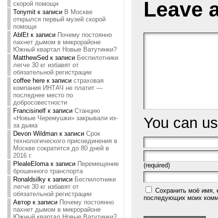
Leave 
скорой помощи
Tonymit
к записи
В Москве
открылся первый музей скорой
помощи
AblEt
к записи
Почему постоянно
пахнет дымом в микрорайоне
Южный квартал Новые Ватутинки?
MatthewSed
к записи
Беспилотники
легче 30 кг избавят от
обязательной регистрации
coffee here
к записи
страховая
компания ИНТАЧ не платит —
последнее место по
добросовестности
Francisinelf
к записи
Станцию
You can u
«Новые Черемушки» закрывали из-
за дыма
Devon Wildman
к записи
Срок
технологического присоединения в
Москве сократится до 80 дней в
2016 г.
PlealeEloma
к записи
Перемещение
(required)
брошенного транспорта
Ronaldsilky
к записи
Беспилотники
легче 30 кг избавят от
Сохранить моё имя, 
обязательной регистрации
последующих моих комм
Автор
к записи
Почему постоянно
пахнет дымом в микрорайоне
Южный квартал Новые Ватутинки?