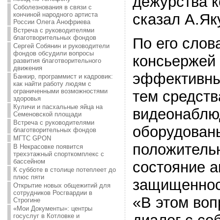
дежурства 
Соболезнования в связи с
кончиной народного артиста
сказал А.Як
России Олега Анофриева
Встреча с руководителями
благотворительных фондов
По его слов
Сергей Собянин и руководители
фондов обсудили вопросы
консьержей 
развития благотворительного
движения
эффективны
Банкир, программист и кадровик:
как найти работу людям с
ограниченными возможностями
тем средст
здоровья
Куличи и пасхальные яйца на
видеонаблю
Семеновской площади
Встреча с руководителями
оборудован
благотворительных фондов
МГТС GPON
положитель
В Некрасовке появится
трехэтажный спорткомплекс с
бассейном
состояние а
К субботе в столице потеплеет до
плюс пяти
защищеннос
Открытие новых общежитий для
сотрудников Росгвардии в
«В этом воп
Строгине
«Мои Документы»: центры
госуслуг в Котловке и