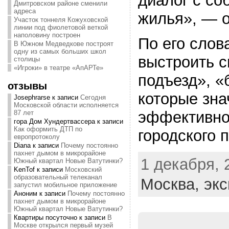
диалог с со
Дмитровском районе сменили
адреса
жилья», — о
Участок тоннеля Кожуховской
линии под фиолетовой веткой
наполовину построен
По его слов
В Южном Медведкове построят
одну из самых больших школ
выстроить 
столицы
«Игроки» в театре «АпАРТе»
подъезд», «
отзывы
которые зна
Josephrarse
к записи
Сегодня
Московской области исполняется
эффективно
87 лет
гора Дом Хундертвассера
к записи
Как оформить ДТП по
городского 
европротоколу
Diana
к записи
Почему постоянно
пахнет дымом в микрорайоне
1 декабря, 
Южный квартал Новые Ватутинки?
KenTof
к записи
Московский
образовательный телеканал
Москва,
экс
запустил мобильное приложение
Аноним
к записи
Почему постоянно
пахнет дымом в микрорайоне
Южный квартал Новые Ватутинки?
Квартиры посуточно
к записи
В
Москве открылся первый музей