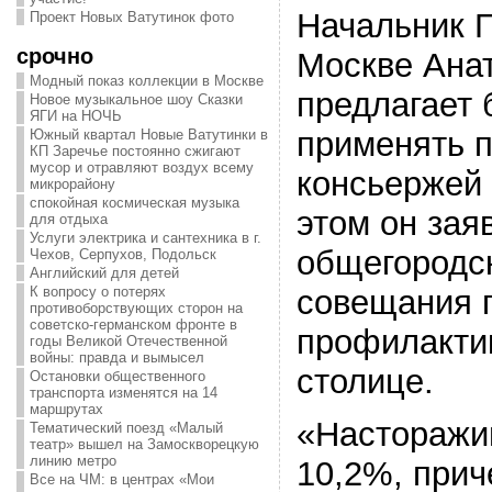
Начальник 
Проект Новых Ватутинок фото
срочно
Москве Ана
Модный показ коллекции в Москве
предлагает 
Новое музыкальное шоу Сказки
ЯГИ на НОЧЬ
применять п
Южный квартал Новые Ватутинки в
КП Заречье постоянно сжигают
мусор и отравляют воздух всему
консьержей
микрорайону
спокойная космическая музыка
этом он зая
для отдыха
Услуги электрика и сантехника в г.
общегородс
Чехов, Серпухов, Подольск
Английский для детей
совещания 
К вопросу о потерях
противоборствующих сторон на
советско-германском фронте в
профилакти
годы Великой Отечественной
войны: правда и вымысел
столице.
Остановки общественного
транспорта изменятся на 14
маршрутах
«Насторажив
Тематический поезд «Малый
театр» вышел на Замоскворецкую
линию метро
10,2%, прич
Все на ЧМ: в центрах «Мои