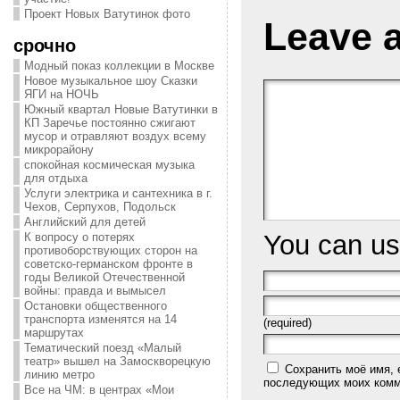
Проект Новых Ватутинок фото
Leave 
срочно
Модный показ коллекции в Москве
Новое музыкальное шоу Сказки
ЯГИ на НОЧЬ
Южный квартал Новые Ватутинки в
КП Заречье постоянно сжигают
мусор и отравляют воздух всему
микрорайону
спокойная космическая музыка
для отдыха
Услуги электрика и сантехника в г.
Чехов, Серпухов, Подольск
Английский для детей
You can u
К вопросу о потерях
противоборствующих сторон на
советско-германском фронте в
годы Великой Отечественной
войны: правда и вымысел
Остановки общественного
транспорта изменятся на 14
(required)
маршрутах
Тематический поезд «Малый
театр» вышел на Замоскворецкую
Сохранить моё имя, 
линию метро
последующих моих комм
Все на ЧМ: в центрах «Мои