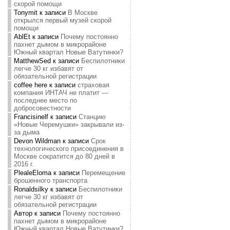
скорой помощи
Tonymit
к записи
В Москве
открылся первый музей скорой
помощи
AblEt
к записи
Почему постоянно
пахнет дымом в микрорайоне
Южный квартал Новые Ватутинки?
MatthewSed
к записи
Беспилотники
легче 30 кг избавят от
обязательной регистрации
coffee here
к записи
страховая
компания ИНТАЧ не платит —
последнее место по
добросовестности
Francisinelf
к записи
Станцию
«Новые Черемушки» закрывали из-
за дыма
Devon Wildman
к записи
Срок
технологического присоединения в
Москве сократится до 80 дней в
2016 г.
PlealeEloma
к записи
Перемещение
брошенного транспорта
Ronaldsilky
к записи
Беспилотники
легче 30 кг избавят от
обязательной регистрации
Автор
к записи
Почему постоянно
пахнет дымом в микрорайоне
Южный квартал Новые Ватутинки?