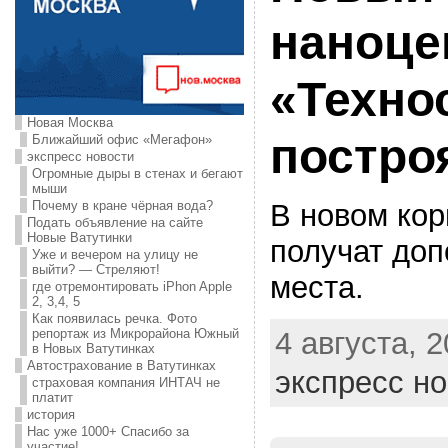
наноце
«Техно
Новая Москва
постро
Ближайший офис «Мегафон»
экспресс новости
Огромные дыры в стенах и бегают
мыши
В новом ко
Почему в кране чёрная вода?
Подать объявление на сайте
Новые Ватутинки
получат до
Уже и вечером на улицу не
выйти? — Стреляют!
места.
где отремонтировать iPhon Apple
2, 3,4, 5
Как появилась речка. Фото
4 августа, 2
репортаж из Микрорайона Южный
в Новых Ватутинках
Автострахование в Ватутинках
экспресс н
страховая компания ИНТАЧ не
платит
история
Нас уже 1000+ Спасибо за
участие!