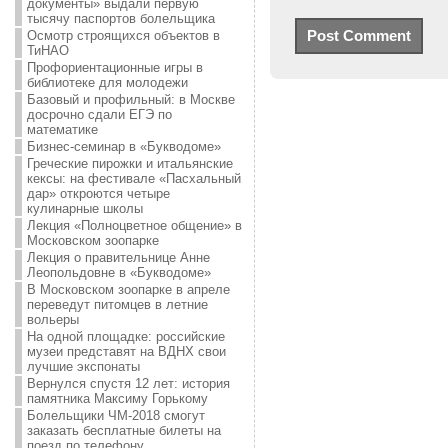
документы» выдали первую
тысячу паспортов болельщика
Осмотр строящихся объектов в
ТиНАО
Профориентационные игры в
библиотеке для молодежи
Базовый и профильный: в Москве
досрочно сдали ЕГЭ по
математике
Бизнес-семинар в «Букводоме»
Греческие пирожки и итальянские
кексы: на фестивале «Пасхальный
дар» откроются четыре
кулинарные школы
Лекция «Полноцветное общение» в
Московском зоопарке
Лекция о правительнице Анне
Леопольдовне в «Букводоме»
В Московском зоопарке в апреле
переведут питомцев в летние
вольеры
На одной площадке: российские
музеи представят на ВДНХ свои
лучшие экспонаты
Вернулся спустя 12 лет: история
памятника Максиму Горькому
Болельщики ЧМ-2018 смогут
заказать бесплатные билеты на
поезд по телефону