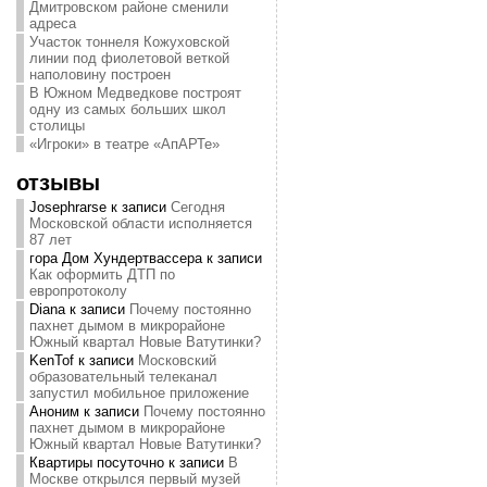
Дмитровском районе сменили
адреса
Участок тоннеля Кожуховской
линии под фиолетовой веткой
наполовину построен
В Южном Медведкове построят
одну из самых больших школ
столицы
«Игроки» в театре «АпАРТе»
отзывы
Josephrarse
к записи
Сегодня
Московской области исполняется
87 лет
гора Дом Хундертвассера
к записи
Как оформить ДТП по
европротоколу
Diana
к записи
Почему постоянно
пахнет дымом в микрорайоне
Южный квартал Новые Ватутинки?
KenTof
к записи
Московский
образовательный телеканал
запустил мобильное приложение
Аноним
к записи
Почему постоянно
пахнет дымом в микрорайоне
Южный квартал Новые Ватутинки?
Квартиры посуточно
к записи
В
Москве открылся первый музей