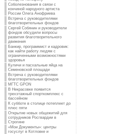
Соболезнования в связи с
кончиной народного артиста
России Олега Анофриева
Встреча с руководителями
благотворительных фондов
Сергей Собянин и руководители
фондов обсудили вопросы
развития благотворительного
движения
Банкир, программист и кадровик:
как найти работу людям с
ограниченными возможностями
здоровья
Куличи и пасхальные яйца на
Семеновской площади
Встреча с руководителями
благотворительных фондов
МГТС GPON
В Некрасовке появится
трехэтажный спорткомплекс с
бассейном
К субботе в столице потеплеет до
плюс пяти
Открытие новых общежитий для
сотрудников Росгвардии в
Строгине
«Мои Документы»: центры
госуслуг в Котловке и