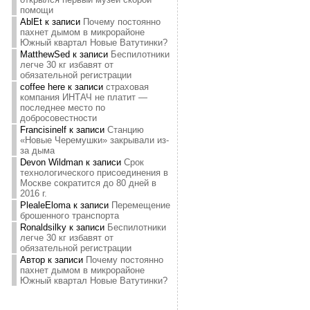
помощи
AblEt
к записи
Почему постоянно
пахнет дымом в микрорайоне
Южный квартал Новые Ватутинки?
MatthewSed
к записи
Беспилотники
легче 30 кг избавят от
обязательной регистрации
coffee here
к записи
страховая
компания ИНТАЧ не платит —
последнее место по
добросовестности
Francisinelf
к записи
Станцию
«Новые Черемушки» закрывали из-
за дыма
Devon Wildman
к записи
Срок
технологического присоединения в
Москве сократится до 80 дней в
2016 г.
PlealeEloma
к записи
Перемещение
брошенного транспорта
Ronaldsilky
к записи
Беспилотники
легче 30 кг избавят от
обязательной регистрации
Автор
к записи
Почему постоянно
пахнет дымом в микрорайоне
Южный квартал Новые Ватутинки?