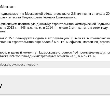
 «Москва».
едвижимости в Московской области составил 2,8 млн кв. м с начала 201
правительства Подмосковья Германа Елянюшкина.
фиксируем позитивную динамику строительства коммерческой недвижимо
, в 2013 г. – 845 тыс. кв. м, в 2014 г. – около 2 млн кв. м, а в этом год
ина.
гам 2015 г. планируется сдать в эксплуатацию 3,5 млн кв. м коммерческ
ние на строительство еще более 5 млн кв. м офисов, магазинов, агрок
зора, в данный момент в Подмосковье строятся 454 промышленных и ло
также 324 торгово-административных объекта на 1,07 млн кв. м.
Москва,
экспресс новости
y