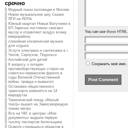
срочно
Модный показ коллекции в Москве
Новое музыкальное шоу Сказки
ЯГИ на НОЧЬ
Южный квартал Новые Ватутинки в
КП Заречье постоянно сжигают
You can use
these HTML
мусор и отравляют воздух всему
микрорайону
спокойная космическая музыка
для отдыха
Услуги электрика и сантехника в г.
Чехов, Серпухов, Подольск
Английский для детей
Сохранить моё имя, 
К вопросу о потерях
противоборствующих сторон на
советско-германском фронте в
годы Великой Отечественной
войны: правда и вымысел
Остановки общественного
транспорта изменятся на 14
маршрутах
Тематический поезд «Малый
театр» вышел на Замоскворецкую
линию метро
Все на ЧМ: в центрах «Мои
документы» выдали первую
тысячу паспортов болельщика
Осмотр строящихся объектов в