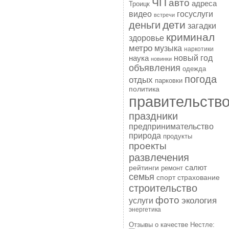
ЧП
авто
адреса
Троицк
госуслуги
видео
встречи
дети
деньги
загадки
криминал
здоровье
метро
музыка
наркотики
наука
новый год
новинки
объявления
одежда
погода
отдых
парковки
политика
правительств
праздники
предпринимательство
природа
продукты
проекты
развлечения
рейтинги
салют
ремонт
семья
спорт
страхование
строительство
фото
экология
услуги
энергетика
Отзывы о качестве Нестле: