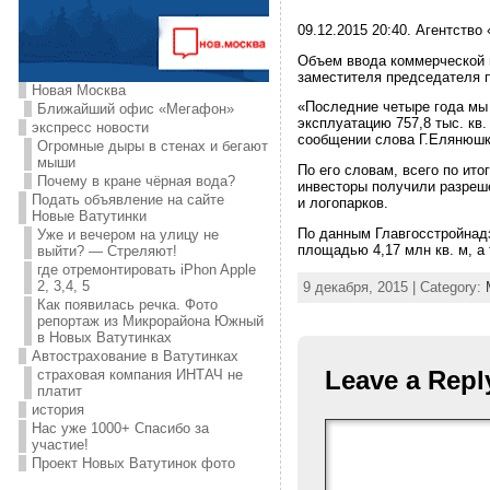
09.12.2015 20:40. Агентство
Объем ввода коммерческой н
заместителя председателя 
Новая Москва
«Последние четыре года мы 
Ближайший офис «Мегафон»
эксплуатацию 757,8 тыс. кв. м
экспресс новости
сообщении слова Г.Елянюшк
Огромные дыры в стенах и бегают
мыши
По его словам, всего по ито
Почему в кране чёрная вода?
инвесторы получили разреше
Подать объявление на сайте
и логопарков.
Новые Ватутинки
По данным Главгосстройнад
Уже и вечером на улицу не
площадью 4,17 млн кв. м, а 
выйти? — Стреляют!
где отремонтировать iPhon Apple
2, 3,4, 5
9 декабря, 2015 | Category:
Как появилась речка. Фото
репортаж из Микрорайона Южный
в Новых Ватутинках
Автострахование в Ватутинках
Leave a Repl
страховая компания ИНТАЧ не
платит
история
Нас уже 1000+ Спасибо за
участие!
Проект Новых Ватутинок фото