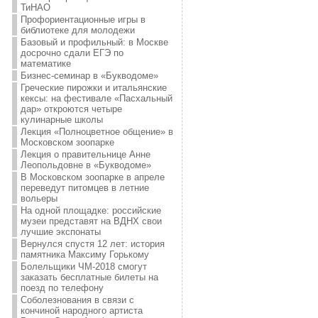
ТиНАО
Профориентационные игры в
библиотеке для молодежи
Базовый и профильный: в Москве
досрочно сдали ЕГЭ по
математике
Бизнес-семинар в «Букводоме»
Греческие пирожки и итальянские
кексы: на фестивале «Пасхальный
дар» откроются четыре
кулинарные школы
Лекция «Полноцветное общение» в
Московском зоопарке
Лекция о правительнице Анне
Леопольдовне в «Букводоме»
В Московском зоопарке в апреле
переведут питомцев в летние
вольеры
На одной площадке: российские
музеи представят на ВДНХ свои
лучшие экспонаты
Вернулся спустя 12 лет: история
памятника Максиму Горькому
Болельщики ЧМ-2018 смогут
заказать бесплатные билеты на
поезд по телефону
Соболезнования в связи с
кончиной народного артиста