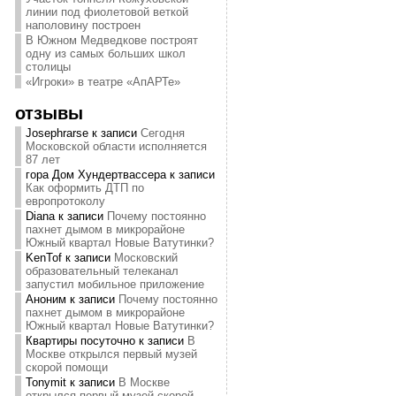
линии под фиолетовой веткой
наполовину построен
В Южном Медведкове построят
одну из самых больших школ
столицы
«Игроки» в театре «АпАРТе»
отзывы
Josephrarse
к записи
Сегодня
Московской области исполняется
87 лет
гора Дом Хундертвассера
к записи
Как оформить ДТП по
европротоколу
Diana
к записи
Почему постоянно
пахнет дымом в микрорайоне
Южный квартал Новые Ватутинки?
KenTof
к записи
Московский
образовательный телеканал
запустил мобильное приложение
Аноним
к записи
Почему постоянно
пахнет дымом в микрорайоне
Южный квартал Новые Ватутинки?
Квартиры посуточно
к записи
В
Москве открылся первый музей
скорой помощи
Tonymit
к записи
В Москве
открылся первый музей скорой