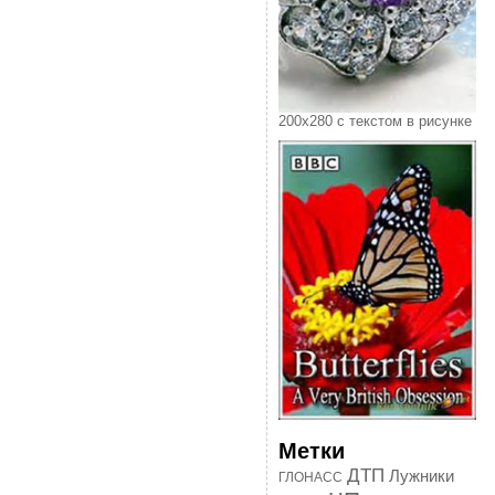
200х280 с текстом в рисунке
Метки
ДТП
Лужники
ГЛОНАСС