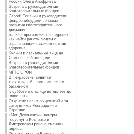
России Олега Анофриева
Встреча с руководителями
благотворительных фондов
Сергей Собянин и руководители
фондов обсудили вопросы
развития благотворительного
движения
Банкир, программист и кадровик:
как найти работу людям с
ограниченными возможностями
здоровья
Куличи и пасхальные яйца на
Семеновской площади
Встреча с руководителями
благотворительных фондов
МГТС GPON
В Некрасовке появится
трехэтажный спорткомплекс с
бассейном
К субботе в столице потеплеет до
плюс пяти
Открытие новых общежитий для
сотрудников Росгвардии в
Строгине
«Мои Документы»: центры
госуслуг в Котловке и
Дмитровском районе сменили
адреса
Участок тоннеля Кожуховской