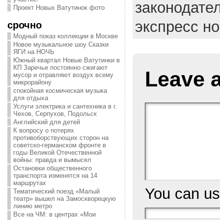
законодате
Проект Новых Ватутинок фото
экспресс н
срочно
Модный показ коллекции в Москве
Новое музыкальное шоу Сказки
ЯГИ на НОЧЬ
Южный квартал Новые Ватутинки в
КП Заречье постоянно сжигают
Leave 
мусор и отравляют воздух всему
микрорайону
спокойная космическая музыка
для отдыха
Услуги электрика и сантехника в г.
Чехов, Серпухов, Подольск
Английский для детей
К вопросу о потерях
противоборствующих сторон на
советско-германском фронте в
годы Великой Отечественной
войны: правда и вымысел
Остановки общественного
транспорта изменятся на 14
маршрутах
You can u
Тематический поезд «Малый
театр» вышел на Замоскворецкую
линию метро
Все на ЧМ: в центрах «Мои