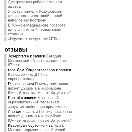
Дмитровском районе сменили
адреса
Участок тоннеля Кожуховской
линии под фиолетовой веткой
наполовину построен
В Южном Медведкове построят
одну из самых больших школ
столицы
«Игроки» в театре «АпАРТе»
отзывы
Josephrarse
к записи
Сегодня
Московской области исполняется
87 лет
гора Дом Хундертвассера
к записи
Как оформить ДТП по
европротоколу
Diana
к записи
Почему постоянно
пахнет дымом в микрорайоне
Южный квартал Новые Ватутинки?
KenTof
к записи
Московский
образовательный телеканал
запустил мобильное приложение
Аноним
к записи
Почему постоянно
пахнет дымом в микрорайоне
Южный квартал Новые Ватутинки?
Квартиры посуточно
к записи
В
Москве открылся первый музей