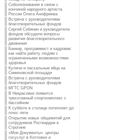
Соболезнования в связи с
кончиной народного артиста
России Олега Анофриева
Встреча с руководителями
благотворительных фондов
Сергей Собянин и руководители
фондов обсудили вопросы
развития благотворительного
движения
Банкир, программист и кадровик:
как найти работу людям с
ограниченными возможностями
здоровья
Куличи и пасхальные яйца на
Семеновской площади
Встреча с руководителями
благотворительных фондов
МГТС GPON
В Некрасовке появится
трехэтажный спорткомплекс с
бассейном
К субботе в столице потеплеет до
плюс пяти
Открытие новых общежитий для
сотрудников Росгвардии в
Строгине
«Мои Документы»: центры
госуслуг в Котловке и