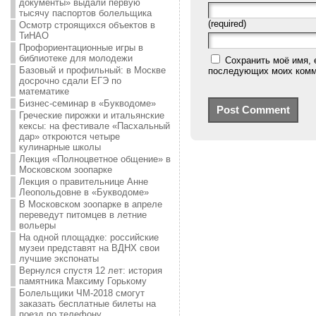
документы» выдали первую
тысячу паспортов болельщика
(required)
Осмотр строящихся объектов в
ТиНАО
Профориентационные игры в
библиотеке для молодежи
Сохранить моё имя, 
Базовый и профильный: в Москве
последующих моих комм
досрочно сдали ЕГЭ по
математике
Бизнес-семинар в «Букводоме»
Греческие пирожки и итальянские
кексы: на фестивале «Пасхальный
дар» откроются четыре
кулинарные школы
Лекция «Полноцветное общение» в
Московском зоопарке
Лекция о правительнице Анне
Леопольдовне в «Букводоме»
В Московском зоопарке в апреле
переведут питомцев в летние
вольеры
На одной площадке: российские
музеи представят на ВДНХ свои
лучшие экспонаты
Вернулся спустя 12 лет: история
памятника Максиму Горькому
Болельщики ЧМ-2018 смогут
заказать бесплатные билеты на
поезд по телефону