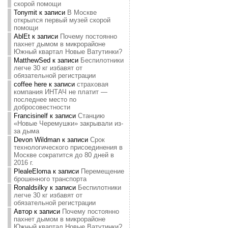
скорой помощи
Tonymit
к записи
В Москве
открылся первый музей скорой
помощи
AblEt
к записи
Почему постоянно
пахнет дымом в микрорайоне
Южный квартал Новые Ватутинки?
MatthewSed
к записи
Беспилотники
легче 30 кг избавят от
обязательной регистрации
coffee here
к записи
страховая
компания ИНТАЧ не платит —
последнее место по
добросовестности
Francisinelf
к записи
Станцию
«Новые Черемушки» закрывали из-
за дыма
Devon Wildman
к записи
Срок
технологического присоединения в
Москве сократится до 80 дней в
2016 г.
PlealeEloma
к записи
Перемещение
брошенного транспорта
Ronaldsilky
к записи
Беспилотники
легче 30 кг избавят от
обязательной регистрации
Автор
к записи
Почему постоянно
пахнет дымом в микрорайоне
Южный квартал Новые Ватутинки?