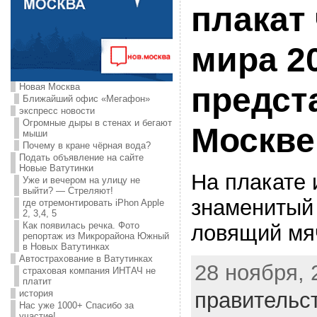
плакат
мира 2
Новая Москва
предст
Ближайший офис «Мегафон»
экспресс новости
Огромные дыры в стенах и бегают
Москве
мыши
Почему в кране чёрная вода?
Подать объявление на сайте
Новые Ватутинки
На плакате
Уже и вечером на улицу не
выйти? — Стреляют!
знаменитый
где отремонтировать iPhon Apple
2, 3,4, 5
Как появилась речка. Фото
ловящий мя
репортаж из Микрорайона Южный
в Новых Ватутинках
Автострахование в Ватутинках
28 ноября, 
страховая компания ИНТАЧ не
платит
правительс
история
Нас уже 1000+ Спасибо за
участие!