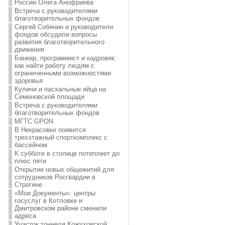
России Олега Анофриева
Встреча с руководителями
благотворительных фондов
Сергей Собянин и руководители
фондов обсудили вопросы
развития благотворительного
движения
Банкир, программист и кадровик:
как найти работу людям с
ограниченными возможностями
здоровья
Куличи и пасхальные яйца на
Семеновской площади
Встреча с руководителями
благотворительных фондов
МГТС GPON
В Некрасовке появится
трехэтажный спорткомплекс с
бассейном
К субботе в столице потеплеет до
плюс пяти
Открытие новых общежитий для
сотрудников Росгвардии в
Строгине
«Мои Документы»: центры
госуслуг в Котловке и
Дмитровском районе сменили
адреса
Участок тоннеля Кожуховской