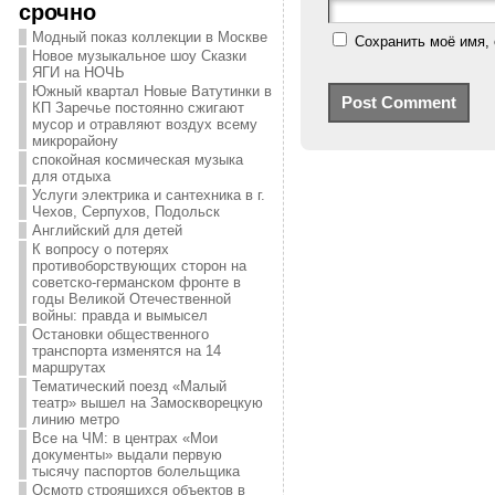
срочно
Модный показ коллекции в Москве
Сохранить моё имя, 
Новое музыкальное шоу Сказки
ЯГИ на НОЧЬ
Южный квартал Новые Ватутинки в
КП Заречье постоянно сжигают
мусор и отравляют воздух всему
микрорайону
спокойная космическая музыка
для отдыха
Услуги электрика и сантехника в г.
Чехов, Серпухов, Подольск
Английский для детей
К вопросу о потерях
противоборствующих сторон на
советско-германском фронте в
годы Великой Отечественной
войны: правда и вымысел
Остановки общественного
транспорта изменятся на 14
маршрутах
Тематический поезд «Малый
театр» вышел на Замоскворецкую
линию метро
Все на ЧМ: в центрах «Мои
документы» выдали первую
тысячу паспортов болельщика
Осмотр строящихся объектов в