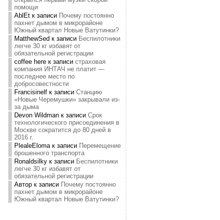
помощи
AblEt
к записи
Почему постоянно
пахнет дымом в микрорайоне
Южный квартал Новые Ватутинки?
MatthewSed
к записи
Беспилотники
легче 30 кг избавят от
обязательной регистрации
coffee here
к записи
страховая
компания ИНТАЧ не платит —
последнее место по
добросовестности
Francisinelf
к записи
Станцию
«Новые Черемушки» закрывали из-
за дыма
Devon Wildman
к записи
Срок
технологического присоединения в
Москве сократится до 80 дней в
2016 г.
PlealeEloma
к записи
Перемещение
брошенного транспорта
Ronaldsilky
к записи
Беспилотники
легче 30 кг избавят от
обязательной регистрации
Автор
к записи
Почему постоянно
пахнет дымом в микрорайоне
Южный квартал Новые Ватутинки?