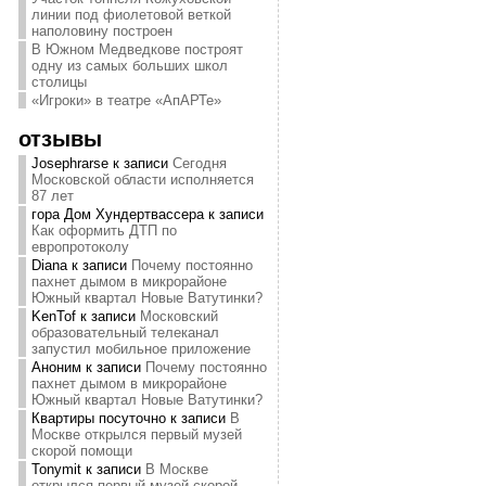
линии под фиолетовой веткой
наполовину построен
В Южном Медведкове построят
одну из самых больших школ
столицы
«Игроки» в театре «АпАРТе»
отзывы
Josephrarse
к записи
Сегодня
Московской области исполняется
87 лет
гора Дом Хундертвассера
к записи
Как оформить ДТП по
европротоколу
Diana
к записи
Почему постоянно
пахнет дымом в микрорайоне
Южный квартал Новые Ватутинки?
KenTof
к записи
Московский
образовательный телеканал
запустил мобильное приложение
Аноним
к записи
Почему постоянно
пахнет дымом в микрорайоне
Южный квартал Новые Ватутинки?
Квартиры посуточно
к записи
В
Москве открылся первый музей
скорой помощи
Tonymit
к записи
В Москве
открылся первый музей скорой