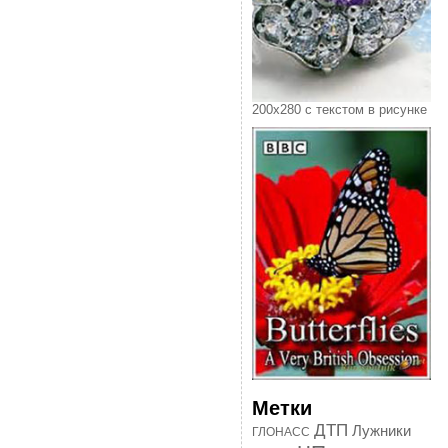
200х280 с текстом в рисунке
Метки
ДТП
Лужники
ГЛОНАСС