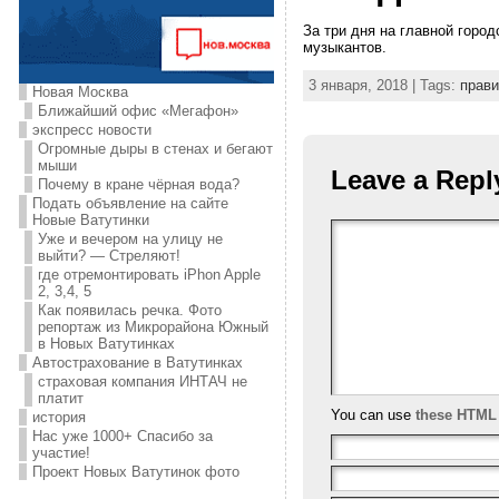
За три дня на главной горо
музыкантов.
3 января, 2018 | Tags:
прави
Новая Москва
Ближайший офис «Мегафон»
экспресс новости
Огромные дыры в стенах и бегают
мыши
Leave a Repl
Почему в кране чёрная вода?
Подать объявление на сайте
Новые Ватутинки
Уже и вечером на улицу не
выйти? — Стреляют!
где отремонтировать iPhon Apple
2, 3,4, 5
Как появилась речка. Фото
репортаж из Микрорайона Южный
в Новых Ватутинках
Автострахование в Ватутинках
страховая компания ИНТАЧ не
платит
You can use
these HTML
история
Нас уже 1000+ Спасибо за
участие!
Проект Новых Ватутинок фото