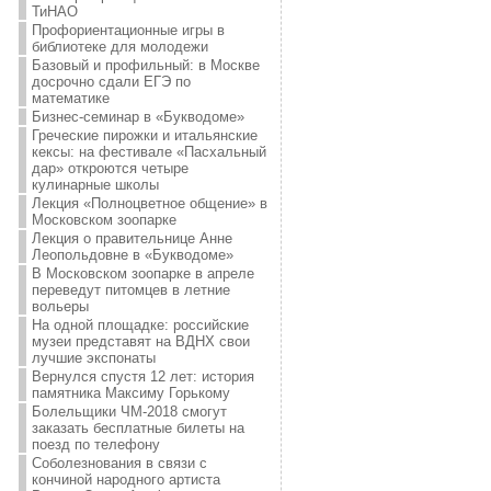
ТиНАО
Профориентационные игры в
библиотеке для молодежи
Базовый и профильный: в Москве
досрочно сдали ЕГЭ по
математике
Бизнес-семинар в «Букводоме»
Греческие пирожки и итальянские
кексы: на фестивале «Пасхальный
дар» откроются четыре
кулинарные школы
Лекция «Полноцветное общение» в
Московском зоопарке
Лекция о правительнице Анне
Леопольдовне в «Букводоме»
В Московском зоопарке в апреле
переведут питомцев в летние
вольеры
На одной площадке: российские
музеи представят на ВДНХ свои
лучшие экспонаты
Вернулся спустя 12 лет: история
памятника Максиму Горькому
Болельщики ЧМ-2018 смогут
заказать бесплатные билеты на
поезд по телефону
Соболезнования в связи с
кончиной народного артиста