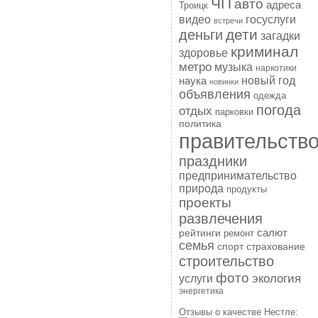
ЧП
авто
адреса
Троицк
госуслуги
видео
встречи
дети
деньги
загадки
криминал
здоровье
метро
музыка
наркотики
наука
новый год
новинки
объявления
одежда
погода
отдых
парковки
политика
правительств
праздники
предпринимательство
природа
продукты
проекты
развлечения
рейтинги
салют
ремонт
семья
спорт
страхование
строительство
фото
экология
услуги
энергетика
Отзывы о качестве Нестле: