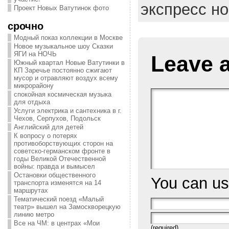
экспресс н
Проект Новых Ватутинок фото
срочно
Модный показ коллекции в Москве
Новое музыкальное шоу Сказки
ЯГИ на НОЧЬ
Leave 
Южный квартал Новые Ватутинки в
КП Заречье постоянно сжигают
мусор и отравляют воздух всему
микрорайону
спокойная космическая музыка
для отдыха
Услуги электрика и сантехника в г.
Чехов, Серпухов, Подольск
Английский для детей
К вопросу о потерях
противоборствующих сторон на
советско-германском фронте в
годы Великой Отечественной
войны: правда и вымысел
Остановки общественного
You can u
транспорта изменятся на 14
маршрутах
Тематический поезд «Малый
театр» вышел на Замоскворецкую
линию метро
Все на ЧМ: в центрах «Мои
(required)