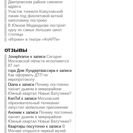
Дмитровском районе сменили
адреса
Участок тоннеля Кожуховской
линии под фиолетовой веткой
наполовину построен
В Южном Медведкове построят
одну из самых больших школ
столицы
«Игроки» в театре «АпАРТе»
отзывы
Josephrarse
к записи
Сегодня
Московской области исполняется
87 лет
гора Дом Хундертвассера
к записи
Как оформить ДТП по
европротоколу
Diana
к записи
Почему постоянно
пахнет дымом в микрорайоне
Южный квартал Новые Ватутинки?
KenTof
к записи
Московский
образовательный телеканал
запустил мобильное приложение
Аноним
к записи
Почему постоянно
пахнет дымом в микрорайоне
Южный квартал Новые Ватутинки?
Квартиры посуточно
к записи
В
Москве открылся первый музей