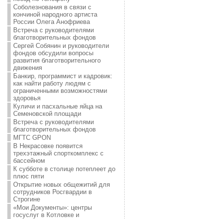
Соболезнования в связи с
кончиной народного артиста
России Олега Анофриева
Встреча с руководителями
благотворительных фондов
Сергей Собянин и руководители
фондов обсудили вопросы
развития благотворительного
движения
Банкир, программист и кадровик:
как найти работу людям с
ограниченными возможностями
здоровья
Куличи и пасхальные яйца на
Семеновской площади
Встреча с руководителями
благотворительных фондов
МГТС GPON
В Некрасовке появится
трехэтажный спорткомплекс с
бассейном
К субботе в столице потеплеет до
плюс пяти
Открытие новых общежитий для
сотрудников Росгвардии в
Строгине
«Мои Документы»: центры
госуслуг в Котловке и