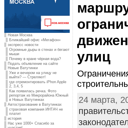
маршру
ограни
Новая Москва
движен
Ближайший офис «Мегафон»
экспресс новости
Огромные дыры в стенах и бегают
улиц
мыши
Почему в кране чёрная вода?
Подать объявление на сайте
Новые Ватутинки
Ограничения
Уже и вечером на улицу не
выйти? — Стреляют!
строительны
где отремонтировать iPhon Apple
2, 3,4, 5
Как появилась речка. Фото
репортаж из Микрорайона Южный
24 марта, 20
в Новых Ватутинках
Автострахование в Ватутинках
правительс
страховая компания ИНТАЧ не
платит
история
законодате
Нас уже 1000+ Спасибо за
участие!