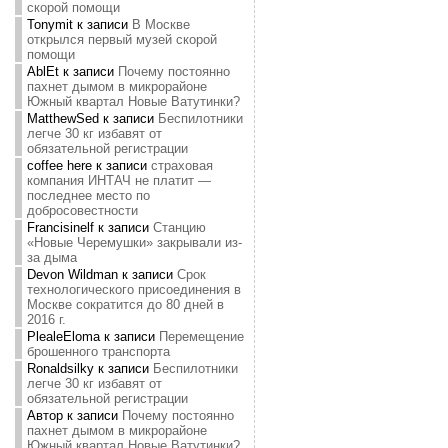
скорой помощи
Tonymit
к записи
В Москве
открылся первый музей скорой
помощи
AblEt
к записи
Почему постоянно
пахнет дымом в микрорайоне
Южный квартал Новые Ватутинки?
MatthewSed
к записи
Беспилотники
легче 30 кг избавят от
обязательной регистрации
coffee here
к записи
страховая
компания ИНТАЧ не платит —
последнее место по
добросовестности
Francisinelf
к записи
Станцию
«Новые Черемушки» закрывали из-
за дыма
Devon Wildman
к записи
Срок
технологического присоединения в
Москве сократится до 80 дней в
2016 г.
PlealeEloma
к записи
Перемещение
брошенного транспорта
Ronaldsilky
к записи
Беспилотники
легче 30 кг избавят от
обязательной регистрации
Автор
к записи
Почему постоянно
пахнет дымом в микрорайоне
Южный квартал Новые Ватутинки?