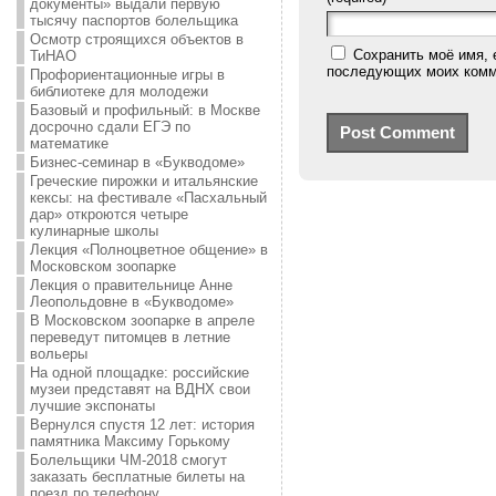
документы» выдали первую
тысячу паспортов болельщика
Осмотр строящихся объектов в
Сохранить моё имя, 
ТиНАО
последующих моих комм
Профориентационные игры в
библиотеке для молодежи
Базовый и профильный: в Москве
досрочно сдали ЕГЭ по
математике
Бизнес-семинар в «Букводоме»
Греческие пирожки и итальянские
кексы: на фестивале «Пасхальный
дар» откроются четыре
кулинарные школы
Лекция «Полноцветное общение» в
Московском зоопарке
Лекция о правительнице Анне
Леопольдовне в «Букводоме»
В Московском зоопарке в апреле
переведут питомцев в летние
вольеры
На одной площадке: российские
музеи представят на ВДНХ свои
лучшие экспонаты
Вернулся спустя 12 лет: история
памятника Максиму Горькому
Болельщики ЧМ-2018 смогут
заказать бесплатные билеты на
поезд по телефону