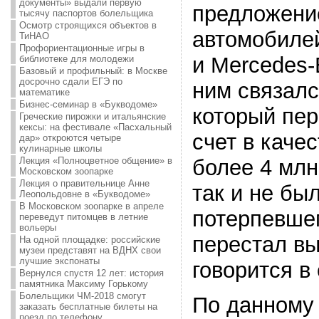
документы» выдали первую
предложени
тысячу паспортов болельщика
Осмотр строящихся объектов в
автомобиле
ТиНАО
Профориентационные игры в
и Mercedes-
библиотеке для молодежи
Базовый и профильный: в Москве
досрочно сдали ЕГЭ по
ним связалс
математике
Бизнес-семинар в «Букводоме»
который пер
Греческие пирожки и итальянские
кексы: на фестивале «Пасхальный
счет в каче
дар» откроются четыре
кулинарные школы
Лекция «Полноцветное общение» в
более 4 мл
Московском зоопарке
Лекция о правительнице Анне
так и не бы
Леопольдовне в «Букводоме»
В Московском зоопарке в апреле
потерпевшем
переведут питомцев в летние
вольеры
перестал вы
На одной площадке: российские
музеи представят на ВДНХ свои
лучшие экспонаты
говорится в
Вернулся спустя 12 лет: история
памятника Максиму Горькому
Болельщики ЧМ-2018 смогут
По данному
заказать бесплатные билеты на
поезд по телефону