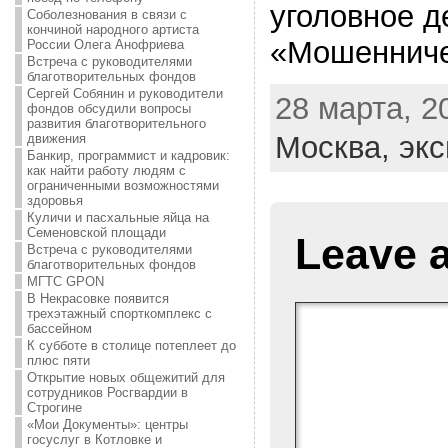
уголовное д
Соболезнования в связи с
кончиной народного артиста
«Мошенниче
России Олега Анофриева
Встреча с руководителями
благотворительных фондов
Сергей Собянин и руководители
28 марта, 20
фондов обсудили вопросы
развития благотворительного
Москва,
экс
движения
Банкир, программист и кадровик:
как найти работу людям с
ограниченными возможностями
здоровья
Куличи и пасхальные яйца на
Семеновской площади
Leave 
Встреча с руководителями
благотворительных фондов
МГТС GPON
В Некрасовке появится
трехэтажный спорткомплекс с
бассейном
К субботе в столице потеплеет до
плюс пяти
Открытие новых общежитий для
сотрудников Росгвардии в
Строгине
«Мои Документы»: центры
госуслуг в Котловке и