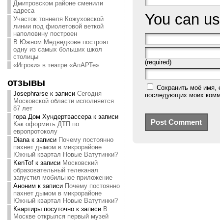
Дмитровском районе сменили
адреса
You can u
Участок тоннеля Кожуховской
линии под фиолетовой веткой
наполовину построен
В Южном Медведкове построят
одну из самых больших школ
столицы
(required)
«Игроки» в театре «АпАРТе»
отзывы
Сохранить моё имя, 
Josephrarse
к записи
Сегодня
последующих моих комм
Московской области исполняется
87 лет
гора Дом Хундертвассера
к записи
Как оформить ДТП по
европротоколу
Diana
к записи
Почему постоянно
пахнет дымом в микрорайоне
Южный квартал Новые Ватутинки?
KenTof
к записи
Московский
образовательный телеканал
запустил мобильное приложение
Аноним
к записи
Почему постоянно
пахнет дымом в микрорайоне
Южный квартал Новые Ватутинки?
Квартиры посуточно
к записи
В
Москве открылся первый музей