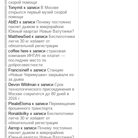
скорой помощи
Tonymit
к записи
В Москве
открылся первый музей скорой
помощи
AblEt
к записи
Почему постоянно
пахнет дымом в микрорайоне
Южный квартал Новые Ватутинки?
MatthewSed
к записи
Беспилотники
легче 30 кг избавят от
обязательной регистрации
coffee here
к записи
страховая
компания ИНТАЧ не платит —
последнее место по
добросовестности
Francisinelf
к записи
Станцию
«Новые Черемушки» закрывали из-
за дыма
Devon Wildman
к записи
Срок
технологического присоединения в
Москве сократится до 80 дней в
2016 г.
PlealeEloma
к записи
Перемещение
брошенного транспорта
Ronaldsilky
к записи
Беспилотники
легче 30 кг избавят от
обязательной регистрации
Автор
к записи
Почему постоянно
пахнет дымом в микрорайоне
Южный квартал Новые Ватутинки?