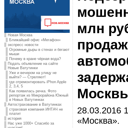
мошенн
млн ру
Новая Москва
продаж
Ближайший офис «Мегафон»
экспресс новости
Огромные дыры в стенах и бегают
мыши
автомо
Почему в кране чёрная вода?
Подать объявление на сайте
Новые Ватутинки
задерж
Уже и вечером на улицу не
выйти? — Стреляют!
где отремонтировать iPhon Apple
2, 3,4, 5
Москв
Как появилась речка. Фото
репортаж из Микрорайона Южный
в Новых Ватутинках
Автострахование в Ватутинках
28.03.2016 1
страховая компания ИНТАЧ не
платит
«Москва».
история
Нас уже 1000+ Спасибо за
участие!