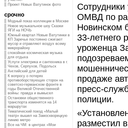
Сотрудники 
Проект Новых Ватутинок фото
срочно
ОМВД по ра
Модный показ коллекции в Москве
Новинском 
Новое музыкальное шоу Сказки
ЯГИ на НОЧЬ
33-летнего 
Южный квартал Новые Ватутинки в
КП Заречье постоянно сжигают
мусор и отравляют воздух всему
уроженца За
микрорайону
спокойная космическая музыка
подозреваем
для отдыха
Услуги электрика и сантехника в г.
мошенничест
Чехов, Серпухов, Подольск
Английский для детей
продаже ав
К вопросу о потерях
противоборствующих сторон на
советско-германском фронте в
пресс-служб
годы Великой Отечественной
войны: правда и вымысел
полиции.
Остановки общественного
транспорта изменятся на 14
маршрутах
«Установлен
Тематический поезд «Малый
театр» вышел на Замоскворецкую
линию метро
разместил в
Все на ЧМ: в центрах «Мои