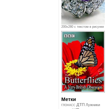
200х280 с текстом в рисунке
Метки
ДТП
Лужники
ГЛОНАСС