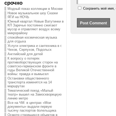
срочно
Сохранить моё имя, 
Модный показ коллекции в Москве
Новое музыкальное шоу Сказки
ЯГИ на НОЧЬ
Южный квартал Новые Ватутинки в
КП Заречье постоянно сжигают
мусор и отравляют воздух всему
микрорайону
спокойная космическая музыка
для отдыха
Услуги электрика и сантехника в г.
Чехов, Серпухов, Подольск
Английский для детей
К вопросу о потерях
противоборствующих сторон на
советско-германском фронте в
годы Великой Отечественной
войны: правда и вымысел
Остановки общественного
транспорта изменятся на 14
маршрутах
Тематический поезд «Малый
театр» вышел на Замоскворецкую
линию метро
Все на ЧМ: в центрах «Мои
документы» выдали первую
тысячу паспортов болельщика
Осмотр строящихся объектов в