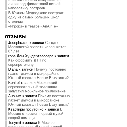
линии под фиолетовой веткой
наполовину построен
В Южном Медведкове построят
одну из самых больших школ
столицы
«Игроки» в театре «АпАРТе»
отзывы
Josephrarse
к записи
Сегодня
Московской области исполняется
87 лет
гора Дом Хундертвассера
к записи
Как оформить ДТП по
европротоколу
Diana
к записи
Почему постоянно
пахнет дымом в микрорайоне
Южный квартал Новые Ватутинки?
KenTof
к записи
Московский
образовательный телеканал
запустил мобильное приложение
Аноним
к записи
Почему постоянно
пахнет дымом в микрорайоне
Южный квартал Новые Ватутинки?
Квартиры посуточно
к записи
В
Москве открылся первый музей
скорой помощи
Tonymit
к записи
В Москве
открылся первый музей скорой