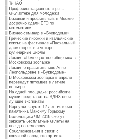
ТиНАО
Профориентационные игры в
библиотеке для молодежи
Базовый и профильный: в Москве
досрочно сдали ЕГЭ по
математике
Бизнес-семинар в «Букводоме»
Греческие пирожки и итальянские
кексы: на фестивале «Пасхальный
дар» откроются четыре
кулинарные школы
Лекция «Полноцветное общение» в
Московском зоопарке
Лекция о правительнице Анне
Леопольдовне в «Букводоме»
В Московском зоопарке в апреле
переведут питомцев в летние
вольеры
На одной площадке: российские
музеи представят на ВДНХ свои
лучшие экспонаты
Вернулся спустя 12 лет: история
памятника Максиму Горькому
Болельщики ЧМ-2018 смогут
заказать бесплатные билеты на
поезд по телефону
Соболезнования в связи с
кончиной народного артиста