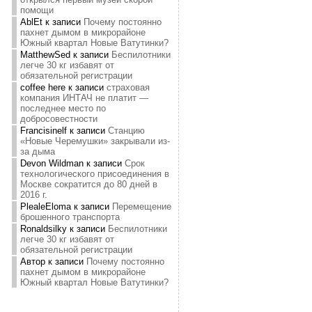
помощи
AblEt
к записи
Почему постоянно
пахнет дымом в микрорайоне
Южный квартал Новые Ватутинки?
MatthewSed
к записи
Беспилотники
легче 30 кг избавят от
обязательной регистрации
coffee here
к записи
страховая
компания ИНТАЧ не платит —
последнее место по
добросовестности
Francisinelf
к записи
Станцию
«Новые Черемушки» закрывали из-
за дыма
Devon Wildman
к записи
Срок
технологического присоединения в
Москве сократится до 80 дней в
2016 г.
PlealeEloma
к записи
Перемещение
брошенного транспорта
Ronaldsilky
к записи
Беспилотники
легче 30 кг избавят от
обязательной регистрации
Автор
к записи
Почему постоянно
пахнет дымом в микрорайоне
Южный квартал Новые Ватутинки?