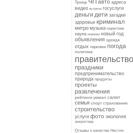
ЧП
авто
адреса
Троицк
госуслуги
видео
встречи
дети
деньги
загадки
криминал
здоровье
метро
музыка
наркотики
наука
новый год
новинки
объявления
одежда
погода
отдых
парковки
политика
правительств
праздники
предпринимательство
природа
продукты
проекты
развлечения
рейтинги
салют
ремонт
семья
спорт
страхование
строительство
фото
экология
услуги
энергетика
Отзывы о качестве Нестле: