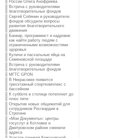
России Олега Анофриева
Встреча с руководителями
благотворительных фондов
Сергей Собянин и руководители
фондов обсудили вопросы
развития благотворительного
движения
Банкир, программист и кадровик:
как найти работу людям с
ограниченными возможностями
здоровья
Куличи и пасхальные яйца на
Семеновской площади
Встреча с руководителями
благотворительных фондов
МГТС GPON
В Некрасовке появится
трехэтажный спорткомплекс с
бассейном
К субботе в столице потеплеет до
плюс пяти
Открытие новых общежитий для
сотрудников Росгвардии в
Строгине
«Мои Документы»: центры
госуслуг в Котловке и
Дмитровском районе сменили
адреса
Участок тоннеля Кожуховской