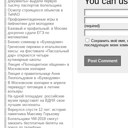
You can u
документы» выдали первую
тысячу паспортов болельщика
Осмотр строящихся объектов в
ТиНАО
Профориентационные игры в
библиотеке для молодежи
(required)
Базовый и профильный: в Москве
досрочно сдали ЕГЭ по
математике
Сохранить моё имя, 
Бизнес-семинар в «Букводоме»
последующих моих комм
Греческие пирожки и итальянские
кексы: на фестивале «Пасхальный
дар» откроются четыре
кулинарные школы
Лекция «Полноцветное общение» в
Московском зоопарке
Лекция о правительнице Анне
Леопольдовне в «Букводоме»
В Московском зоопарке в апреле
переведут питомцев в летние
вольеры
На одной площадке: российские
музеи представят на ВДНХ свои
лучшие экспонаты
Вернулся спустя 12 лет: история
памятника Максиму Горькому
Болельщики ЧМ-2018 смогут
заказать бесплатные билеты на
поезд по телефону