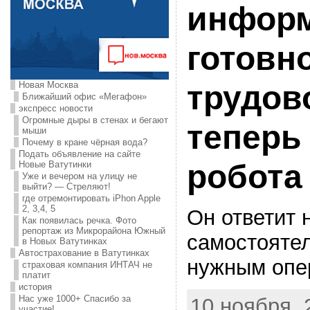
инфор
готовн
Новая Москва
трудов
Ближайший офис «Мегафон»
экспресс новости
Огромные дыры в стенах и бегают
теперь
мыши
Почему в кране чёрная вода?
Подать объявление на сайте
робота
Новые Ватутинки
Уже и вечером на улицу не
выйти? — Стреляют!
где отремонтировать iPhon Apple
2, 3,4, 5
Он ответит 
Как появилась речка. Фото
репортаж из Микрорайона Южный
самостоятел
в Новых Ватутинках
Автострахование в Ватутинках
нужным опе
страховая компания ИНТАЧ не
платит
история
Нас уже 1000+ Спасибо за
10 ноября, 
участие!