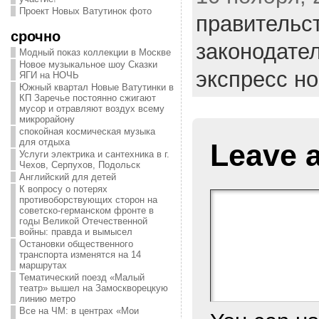
Проект Новых Ватутинок фото
правительс
срочно
законодате
Модный показ коллекции в Москве
Новое музыкальное шоу Сказки
экспресс н
ЯГИ на НОЧЬ
Южный квартал Новые Ватутинки в
КП Заречье постоянно сжигают
мусор и отравляют воздух всему
микрорайону
спокойная космическая музыка
для отдыха
Leave 
Услуги электрика и сантехника в г.
Чехов, Серпухов, Подольск
Английский для детей
К вопросу о потерях
противоборствующих сторон на
советско-германском фронте в
годы Великой Отечественной
войны: правда и вымысел
Остановки общественного
транспорта изменятся на 14
маршрутах
Тематический поезд «Малый
театр» вышел на Замоскворецкую
линию метро
Все на ЧМ: в центрах «Мои