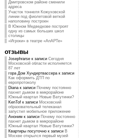
Дмитровском районе сменили
адреса
Участок тоннеля Кожуховской
линии под фиолетовой веткой
наполовину построен
В Южном Медведкове построят
одну из самых больших школ
столицы
«Игроки» в театре «АпАРТе»
отзывы
Josephrarse
к записи
Сегодня
Московской области исполняется
87 лет
гора Дом Хундертвассера
к записи
Как оформить ДТП по
европротоколу
Diana
к записи
Почему постоянно
пахнет дымом в микрорайоне
Южный квартал Новые Ватутинки?
KenTof
к записи
Московский
образовательный телеканал
запустил мобильное приложение
Аноним
к записи
Почему постоянно
пахнет дымом в микрорайоне
Южный квартал Новые Ватутинки?
Квартиры посуточно
к записи
В
Москве открылся первый музей