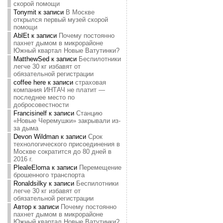
скорой помощи
Tonymit
к записи
В Москве
открылся первый музей скорой
помощи
AblEt
к записи
Почему постоянно
пахнет дымом в микрорайоне
Южный квартал Новые Ватутинки?
MatthewSed
к записи
Беспилотники
легче 30 кг избавят от
обязательной регистрации
coffee here
к записи
страховая
компания ИНТАЧ не платит —
последнее место по
добросовестности
Francisinelf
к записи
Станцию
«Новые Черемушки» закрывали из-
за дыма
Devon Wildman
к записи
Срок
технологического присоединения в
Москве сократится до 80 дней в
2016 г.
PlealeEloma
к записи
Перемещение
брошенного транспорта
Ronaldsilky
к записи
Беспилотники
легче 30 кг избавят от
обязательной регистрации
Автор
к записи
Почему постоянно
пахнет дымом в микрорайоне
Южный квартал Новые Ватутинки?