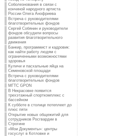
Соболезнования в связи с
кончиной народного артиста
России Олега Анофриева
Встреча с руководителями
благотворительных фондов
Сергей Собянин и руководители
фондов обсудили вопросы
развития благотворительного
движения
Банкир, программист и кадровик:
как найти работу людям с
ограниченными возможностями
здоровья
Куличи и пасхальные яйца на
Семеновской площади
Встреча с руководителями
благотворительных фондов
МГТС GPON
В Некрасовке появится
трехэтажный спорткомплекс с
бассейном
К субботе в столице потеплеет до
плюс пяти
Открытие новых общежитий для
сотрудников Росгвардии в
Строгине
«Мои Документы»: центры
госуслуг в Котловке и