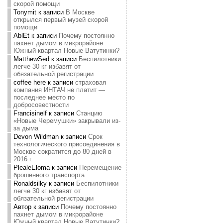
скорой помощи
Tonymit
к записи
В Москве
открылся первый музей скорой
помощи
AblEt
к записи
Почему постоянно
пахнет дымом в микрорайоне
Южный квартал Новые Ватутинки?
MatthewSed
к записи
Беспилотники
легче 30 кг избавят от
обязательной регистрации
coffee here
к записи
страховая
компания ИНТАЧ не платит —
последнее место по
добросовестности
Francisinelf
к записи
Станцию
«Новые Черемушки» закрывали из-
за дыма
Devon Wildman
к записи
Срок
технологического присоединения в
Москве сократится до 80 дней в
2016 г.
PlealeEloma
к записи
Перемещение
брошенного транспорта
Ronaldsilky
к записи
Беспилотники
легче 30 кг избавят от
обязательной регистрации
Автор
к записи
Почему постоянно
пахнет дымом в микрорайоне
Южный квартал Новые Ватутинки?