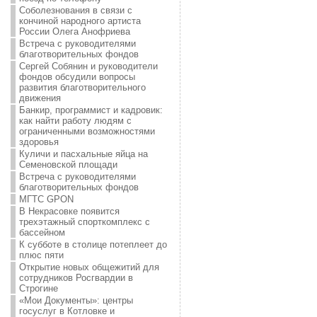
Соболезнования в связи с
кончиной народного артиста
России Олега Анофриева
Встреча с руководителями
благотворительных фондов
Сергей Собянин и руководители
фондов обсудили вопросы
развития благотворительного
движения
Банкир, программист и кадровик:
как найти работу людям с
ограниченными возможностями
здоровья
Куличи и пасхальные яйца на
Семеновской площади
Встреча с руководителями
благотворительных фондов
МГТС GPON
В Некрасовке появится
трехэтажный спорткомплекс с
бассейном
К субботе в столице потеплеет до
плюс пяти
Открытие новых общежитий для
сотрудников Росгвардии в
Строгине
«Мои Документы»: центры
госуслуг в Котловке и