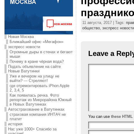
професси
праздник
11 августа, 2017 | Tags:
пра
общество,
экспресс новост
Новая Москва
Ближайший офис «Мегафон»
экспресс новости
Leave a Repl
Огромные дыры в стенах и бегают
мыши
Почему в кране чёрная вода?
Подать объявление на сайте
Новые Ватутинки
Уже и вечером на улицу не
выйти? — Стреляют!
где отремонтировать iPhon Apple
2, 3,4, 5
Как появилась речка. Фото
репортаж из Микрорайона Южный
в Новых Ватутинках
Автострахование в Ватутинках
страховая компания ИНТАЧ не
You can use
these HTML 
платит
история
Нас уже 1000+ Спасибо за
участие!