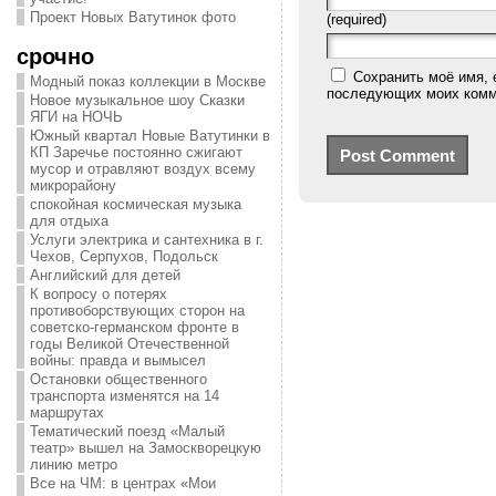
Проект Новых Ватутинок фото
(required)
срочно
Сохранить моё имя, 
Модный показ коллекции в Москве
последующих моих комм
Новое музыкальное шоу Сказки
ЯГИ на НОЧЬ
Южный квартал Новые Ватутинки в
КП Заречье постоянно сжигают
мусор и отравляют воздух всему
микрорайону
спокойная космическая музыка
для отдыха
Услуги электрика и сантехника в г.
Чехов, Серпухов, Подольск
Английский для детей
К вопросу о потерях
противоборствующих сторон на
советско-германском фронте в
годы Великой Отечественной
войны: правда и вымысел
Остановки общественного
транспорта изменятся на 14
маршрутах
Тематический поезд «Малый
театр» вышел на Замоскворецкую
линию метро
Все на ЧМ: в центрах «Мои