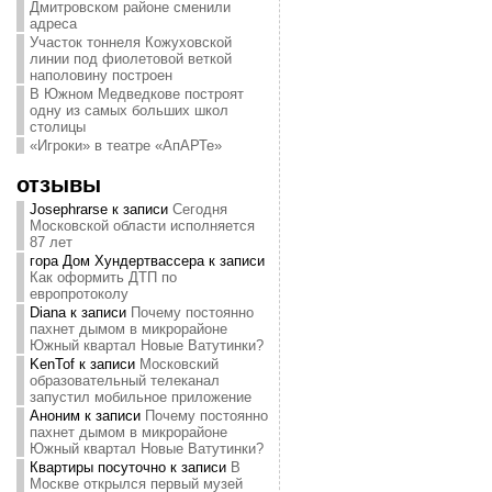
Дмитровском районе сменили
адреса
Участок тоннеля Кожуховской
линии под фиолетовой веткой
наполовину построен
В Южном Медведкове построят
одну из самых больших школ
столицы
«Игроки» в театре «АпАРТе»
отзывы
Josephrarse
к записи
Сегодня
Московской области исполняется
87 лет
гора Дом Хундертвассера
к записи
Как оформить ДТП по
европротоколу
Diana
к записи
Почему постоянно
пахнет дымом в микрорайоне
Южный квартал Новые Ватутинки?
KenTof
к записи
Московский
образовательный телеканал
запустил мобильное приложение
Аноним
к записи
Почему постоянно
пахнет дымом в микрорайоне
Южный квартал Новые Ватутинки?
Квартиры посуточно
к записи
В
Москве открылся первый музей