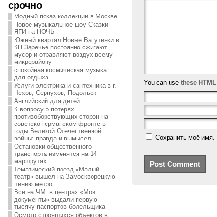
срочно
Модный показ коллекции в Москве
Новое музыкальное шоу Сказки
ЯГИ на НОЧЬ
Южный квартал Новые Ватутинки в
КП Заречье постоянно сжигают
мусор и отравляют воздух всему
микрорайону
спокойная космическая музыка
для отдыха
You can use
these HTML
Услуги электрика и сантехника в г.
Чехов, Серпухов, Подольск
Английский для детей
К вопросу о потерях
противоборствующих сторон на
советско-германском фронте в
годы Великой Отечественной
Сохранить моё имя, 
войны: правда и вымысел
Остановки общественного
транспорта изменятся на 14
маршрутах
Тематический поезд «Малый
театр» вышел на Замоскворецкую
линию метро
Все на ЧМ: в центрах «Мои
документы» выдали первую
тысячу паспортов болельщика
Осмотр строящихся объектов в