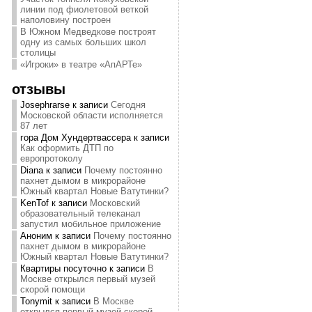
линии под фиолетовой веткой
наполовину построен
В Южном Медведкове построят
одну из самых больших школ
столицы
«Игроки» в театре «АпАРТе»
отзывы
Josephrarse
к записи
Сегодня
Московской области исполняется
87 лет
гора Дом Хундертвассера
к записи
Как оформить ДТП по
европротоколу
Diana
к записи
Почему постоянно
пахнет дымом в микрорайоне
Южный квартал Новые Ватутинки?
KenTof
к записи
Московский
образовательный телеканал
запустил мобильное приложение
Аноним
к записи
Почему постоянно
пахнет дымом в микрорайоне
Южный квартал Новые Ватутинки?
Квартиры посуточно
к записи
В
Москве открылся первый музей
скорой помощи
Tonymit
к записи
В Москве
открылся первый музей скорой