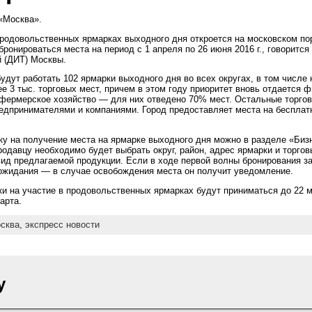
 «Москва».
продовольственных ярмарках выходного дня откроется на московском пор
ронироваться места на период с 1 апреля по 26 июня 2016 г., говорится
 (ДИТ) Москвы.
будут работать 102 ярмарки выходного дня во всех округах, в том числе
е 3 тыс. торговых мест, причем в этом году приоритет вновь отдается
 фермерское хозяйство — для них отведено 70% мест. Остальные торго
дпринимателями и компаниями. Город предоставляет места на бесплатн
вку на получение места на ярмарке выходного дня можно в разделе «Биз
родавцу необходимо будет выбрать округ, район, адрес ярмарки и торгов
 вид предлагаемой продукции. Если в ходе первой волны бронирования з
 ожидания — в случае освобождения места он получит уведомление.
вки на участие в продовольственных ярмарках будут приниматься до 22 
арта.
сква,
экспресс новости
y