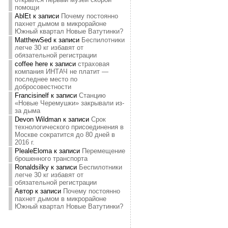
помощи
AblEt
к записи
Почему постоянно
пахнет дымом в микрорайоне
Южный квартал Новые Ватутинки?
MatthewSed
к записи
Беспилотники
легче 30 кг избавят от
обязательной регистрации
coffee here
к записи
страховая
компания ИНТАЧ не платит —
последнее место по
добросовестности
Francisinelf
к записи
Станцию
«Новые Черемушки» закрывали из-
за дыма
Devon Wildman
к записи
Срок
технологического присоединения в
Москве сократится до 80 дней в
2016 г.
PlealeEloma
к записи
Перемещение
брошенного транспорта
Ronaldsilky
к записи
Беспилотники
легче 30 кг избавят от
обязательной регистрации
Автор
к записи
Почему постоянно
пахнет дымом в микрорайоне
Южный квартал Новые Ватутинки?