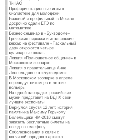
ТиНАО
Профориентационные игры в
библиотеке для молодежи
Базовый и профильный: в Москве
досрочно сдали ЕГЭ по
математике
Бизнес-семинар в «Букводоме»
Греческие пирожки и итальянские
кексы: на фестивале «Пасхальный
дар» откроются четыре
кулинарные школы
Лекция «Полноцветное общение» в
Московском зоопарке
Лекция о правительнице Анне
Леопольдовне в «Букводоме»
В Московском зоопарке в апреле
переведут питомцев в летние
вольеры
На одной площадке: российские
музеи представят на ВДНХ свои
лучшие экспонаты
Вернулся спустя 12 лет: история
памятника Максиму Горькому
Болельщики ЧМ-2018 смогут
заказать бесплатные билеты на
поезд по телефону
Соболезнования в связи с
кончиной народного артиста