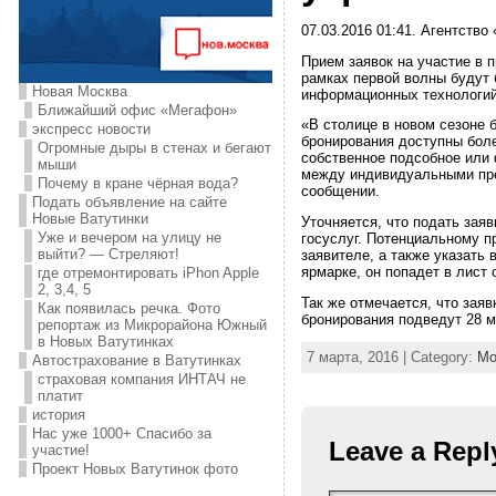
07.03.2016 01:41. Агентство
Прием заявок на участие в 
рамках первой волны будут б
Новая Москва
информационных технологий
Ближайший офис «Мегафон»
«В столице в новом сезоне 
экспресс новости
бронирования доступны боле
Огромные дыры в стенах и бегают
собственное подсобное или
мыши
между индивидуальными пре
Почему в кране чёрная вода?
сообщении.
Подать объявление на сайте
Новые Ватутинки
Уточняется, что подать зая
Уже и вечером на улицу не
госуслуг. Потенциальному п
выйти? — Стреляют!
заявителе, а также указать
ярмарке, он попадет в лист
где отремонтировать iPhon Apple
2, 3,4, 5
Так же отмечается, что зая
Как появилась речка. Фото
бронирования подведут 28 м
репортаж из Микрорайона Южный
в Новых Ватутинках
7 марта, 2016 | Category:
Мо
Автострахование в Ватутинках
страховая компания ИНТАЧ не
платит
история
Нас уже 1000+ Спасибо за
Leave a Repl
участие!
Проект Новых Ватутинок фото