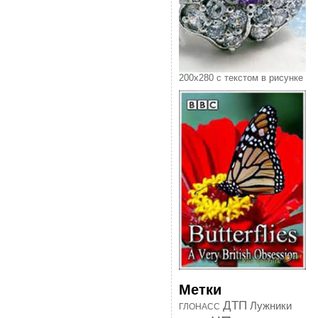
200х280 с текстом в рисунке
Метки
ДТП
Лужники
ГЛОНАСС