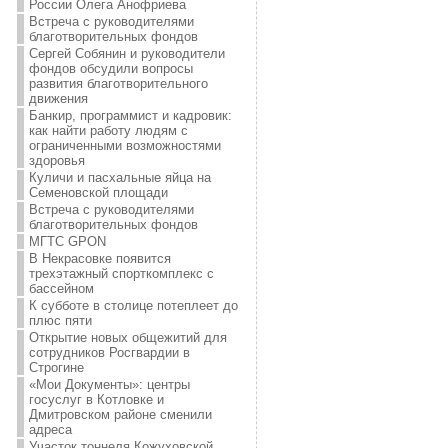
России Олега Анофриева
Встреча с руководителями
благотворительных фондов
Сергей Собянин и руководители
фондов обсудили вопросы
развития благотворительного
движения
Банкир, программист и кадровик:
как найти работу людям с
ограниченными возможностями
здоровья
Куличи и пасхальные яйца на
Семеновской площади
Встреча с руководителями
благотворительных фондов
МГТС GPON
В Некрасовке появится
трехэтажный спорткомплекс с
бассейном
К субботе в столице потеплеет до
плюс пяти
Открытие новых общежитий для
сотрудников Росгвардии в
Строгине
«Мои Документы»: центры
госуслуг в Котловке и
Дмитровском районе сменили
адреса
Участок тоннеля Кожуховской