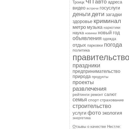
ЧП
авто
адреса
Троицк
госуслуги
видео
встречи
дети
деньги
загадки
криминал
здоровье
метро
музыка
наркотики
наука
новый год
новинки
объявления
одежда
погода
отдых
парковки
политика
правительств
праздники
предпринимательство
природа
продукты
проекты
развлечения
рейтинги
салют
ремонт
семья
спорт
страхование
строительство
фото
экология
услуги
энергетика
Отзывы о качестве Нестле: