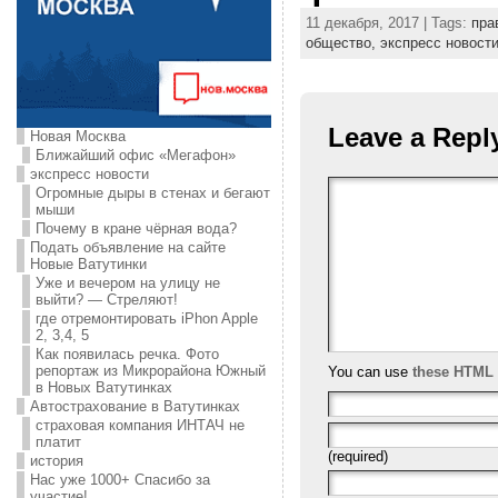
11 декабря, 2017 | Tags:
пра
общество,
экспресс новост
Leave a Repl
Новая Москва
Ближайший офис «Мегафон»
экспресс новости
Огромные дыры в стенах и бегают
мыши
Почему в кране чёрная вода?
Подать объявление на сайте
Новые Ватутинки
Уже и вечером на улицу не
выйти? — Стреляют!
где отремонтировать iPhon Apple
2, 3,4, 5
Как появилась речка. Фото
репортаж из Микрорайона Южный
You can use
these HTML 
в Новых Ватутинках
Автострахование в Ватутинках
страховая компания ИНТАЧ не
платит
(required)
история
Нас уже 1000+ Спасибо за
участие!