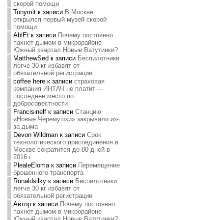
скорой помощи
Tonymit
к записи
В Москве
открылся первый музей скорой
помощи
AblEt
к записи
Почему постоянно
пахнет дымом в микрорайоне
Южный квартал Новые Ватутинки?
MatthewSed
к записи
Беспилотники
легче 30 кг избавят от
обязательной регистрации
coffee here
к записи
страховая
компания ИНТАЧ не платит —
последнее место по
добросовестности
Francisinelf
к записи
Станцию
«Новые Черемушки» закрывали из-
за дыма
Devon Wildman
к записи
Срок
технологического присоединения в
Москве сократится до 80 дней в
2016 г.
PlealeEloma
к записи
Перемещение
брошенного транспорта
Ronaldsilky
к записи
Беспилотники
легче 30 кг избавят от
обязательной регистрации
Автор
к записи
Почему постоянно
пахнет дымом в микрорайоне
Южный квартал Новые Ватутинки?