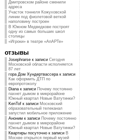
Дмитровском районе сменили
адреса
Участок тоннеля Кожуховской
линии под фиолетовой веткой
наполовину построен
В Южном Медведкове построят
одну из самых больших школ
столицы
«Игроки» в театре «АпАРТе»
отзывы
Josephrarse
к записи
Сегодня
Московской области исполняется
87 лет
гора Дом Хундертвассера
к записи
Как оформить ДТП по
европротоколу
Diana
к записи
Почему постоянно
пахнет дымом в микрорайоне
Южный квартал Новые Ватутинки?
KenTof
к записи
Московский
образовательный телеканал
запустил мобильное приложение
Аноним
к записи
Почему постоянно
пахнет дымом в микрорайоне
Южный квартал Новые Ватутинки?
Квартиры посуточно
к записи
В
Москве открылся первый музей