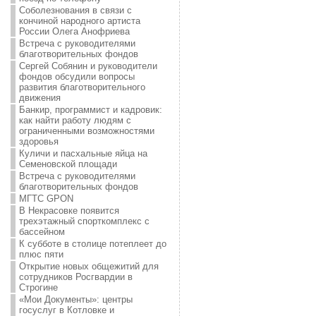
Соболезнования в связи с
кончиной народного артиста
России Олега Анофриева
Встреча с руководителями
благотворительных фондов
Сергей Собянин и руководители
фондов обсудили вопросы
развития благотворительного
движения
Банкир, программист и кадровик:
как найти работу людям с
ограниченными возможностями
здоровья
Куличи и пасхальные яйца на
Семеновской площади
Встреча с руководителями
благотворительных фондов
МГТС GPON
В Некрасовке появится
трехэтажный спорткомплекс с
бассейном
К субботе в столице потеплеет до
плюс пяти
Открытие новых общежитий для
сотрудников Росгвардии в
Строгине
«Мои Документы»: центры
госуслуг в Котловке и