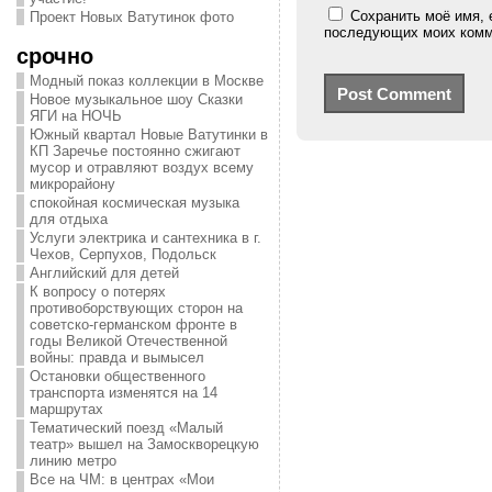
Сохранить моё имя, 
Проект Новых Ватутинок фото
последующих моих комм
срочно
Модный показ коллекции в Москве
Новое музыкальное шоу Сказки
ЯГИ на НОЧЬ
Южный квартал Новые Ватутинки в
КП Заречье постоянно сжигают
мусор и отравляют воздух всему
микрорайону
спокойная космическая музыка
для отдыха
Услуги электрика и сантехника в г.
Чехов, Серпухов, Подольск
Английский для детей
К вопросу о потерях
противоборствующих сторон на
советско-германском фронте в
годы Великой Отечественной
войны: правда и вымысел
Остановки общественного
транспорта изменятся на 14
маршрутах
Тематический поезд «Малый
театр» вышел на Замоскворецкую
линию метро
Все на ЧМ: в центрах «Мои