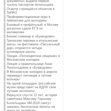
документы» выдали первую
тысячу паспортов болельщика
Осмотр строящихся объектов в
ТиНАО
Профориентационные игры в
библиотеке для молодежи
Базовый и профильный: в Москве
досрочно сдали ЕГЭ по
математике
Бизнес-семинар в «Букводоме»
Греческие пирожки и итальянские
кексы: на фестивале «Пасхальный
дар» откроются четыре
кулинарные школы
Лекция «Полноцветное общение» в
Московском зоопарке
Лекция о правительнице Анне
Леопольдовне в «Букводоме»
В Московском зоопарке в апреле
переведут питомцев в летние
вольеры
На одной площадке: российские
музеи представят на ВДНХ свои
лучшие экспонаты
Вернулся спустя 12 лет: история
памятника Максиму Горькому
Болельщики ЧМ-2018 смогут
заказать бесплатные билеты на
поезд по телефону