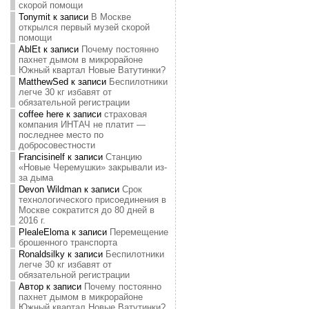
скорой помощи
Tonymit
к записи
В Москве
открылся первый музей скорой
помощи
AblEt
к записи
Почему постоянно
пахнет дымом в микрорайоне
Южный квартал Новые Ватутинки?
MatthewSed
к записи
Беспилотники
легче 30 кг избавят от
обязательной регистрации
coffee here
к записи
страховая
компания ИНТАЧ не платит —
последнее место по
добросовестности
Francisinelf
к записи
Станцию
«Новые Черемушки» закрывали из-
за дыма
Devon Wildman
к записи
Срок
технологического присоединения в
Москве сократится до 80 дней в
2016 г.
PlealeEloma
к записи
Перемещение
брошенного транспорта
Ronaldsilky
к записи
Беспилотники
легче 30 кг избавят от
обязательной регистрации
Автор
к записи
Почему постоянно
пахнет дымом в микрорайоне
Южный квартал Новые Ватутинки?