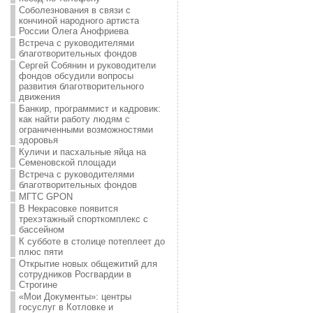
Соболезнования в связи с
кончиной народного артиста
России Олега Анофриева
Встреча с руководителями
благотворительных фондов
Сергей Собянин и руководители
фондов обсудили вопросы
развития благотворительного
движения
Банкир, программист и кадровик:
как найти работу людям с
ограниченными возможностями
здоровья
Куличи и пасхальные яйца на
Семеновской площади
Встреча с руководителями
благотворительных фондов
МГТС GPON
В Некрасовке появится
трехэтажный спорткомплекс с
бассейном
К субботе в столице потеплеет до
плюс пяти
Открытие новых общежитий для
сотрудников Росгвардии в
Строгине
«Мои Документы»: центры
госуслуг в Котловке и