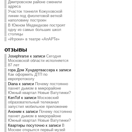
Дмитровском районе сменили
адреса
Участок тоннеля Кожуховской
линии под фиолетовой веткой
наполовину построен
В Южном Медведкове построят
одну из самых больших школ
столицы
«Игроки» в театре «АпАРТе»
отзывы
Josephrarse
к записи
Сегодня
Московской области исполняется
87 лет
гора Дом Хундертвассера
к записи
Как оформить ДТП по
европротоколу
Diana
к записи
Почему постоянно
пахнет дымом в микрорайоне
Южный квартал Новые Ватутинки?
KenTof
к записи
Московский
образовательный телеканал
запустил мобильное приложение
Аноним
к записи
Почему постоянно
пахнет дымом в микрорайоне
Южный квартал Новые Ватутинки?
Квартиры посуточно
к записи
В
Москве открылся первый музей