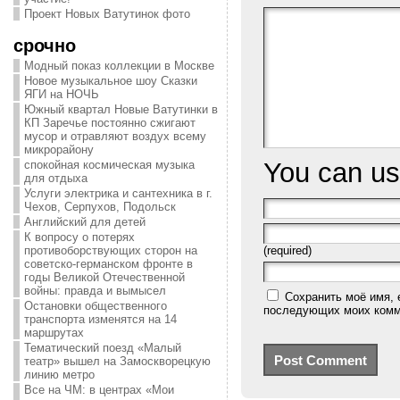
Проект Новых Ватутинок фото
срочно
Модный показ коллекции в Москве
Новое музыкальное шоу Сказки
ЯГИ на НОЧЬ
Южный квартал Новые Ватутинки в
КП Заречье постоянно сжигают
мусор и отравляют воздух всему
микрорайону
You can u
спокойная космическая музыка
для отдыха
Услуги электрика и сантехника в г.
Чехов, Серпухов, Подольск
Английский для детей
К вопросу о потерях
противоборствующих сторон на
(required)
советско-германском фронте в
годы Великой Отечественной
войны: правда и вымысел
Сохранить моё имя, 
Остановки общественного
последующих моих комм
транспорта изменятся на 14
маршрутах
Тематический поезд «Малый
театр» вышел на Замоскворецкую
линию метро
Все на ЧМ: в центрах «Мои