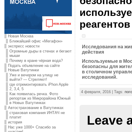
безопасно
используе
реагентов
Новая Москва
Ближайший офис «Мегафон»
экспресс новости
Исследования на жи
Огромные дыры в стенах и бегают
действия
мыши
Почему в кране чёрная вода?
Используемые в Мос
Подать объявление на сайте
безопасны для жите
Новые Ватутинки
в столичном управл
Уже и вечером на улицу не
исследований.
выйти? — Стреляют!
где отремонтировать iPhon Apple
2, 3,4, 5
4 февраля, 2016 | Tags:
пог
Как появилась речка. Фото
репортаж из Микрорайона Южный
в Новых Ватутинках
Автострахование в Ватутинках
страховая компания ИНТАЧ не
Leave 
платит
история
Нас уже 1000+ Спасибо за
участие!