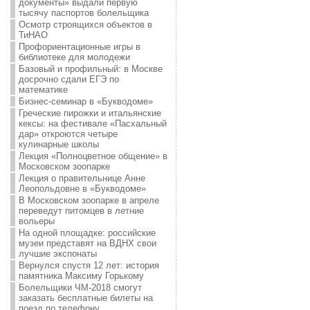
документы» выдали первую
тысячу паспортов болельщика
Осмотр строящихся объектов в
ТиНАО
Профориентационные игры в
библиотеке для молодежи
Базовый и профильный: в Москве
досрочно сдали ЕГЭ по
математике
Бизнес-семинар в «Букводоме»
Греческие пирожки и итальянские
кексы: на фестивале «Пасхальный
дар» откроются четыре
кулинарные школы
Лекция «Полноцветное общение» в
Московском зоопарке
Лекция о правительнице Анне
Леопольдовне в «Букводоме»
В Московском зоопарке в апреле
переведут питомцев в летние
вольеры
На одной площадке: российские
музеи представят на ВДНХ свои
лучшие экспонаты
Вернулся спустя 12 лет: история
памятника Максиму Горькому
Болельщики ЧМ-2018 смогут
заказать бесплатные билеты на
поезд по телефону