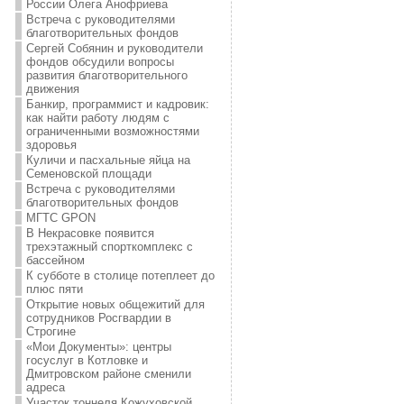
России Олега Анофриева
Встреча с руководителями
благотворительных фондов
Сергей Собянин и руководители
фондов обсудили вопросы
развития благотворительного
движения
Банкир, программист и кадровик:
как найти работу людям с
ограниченными возможностями
здоровья
Куличи и пасхальные яйца на
Семеновской площади
Встреча с руководителями
благотворительных фондов
МГТС GPON
В Некрасовке появится
трехэтажный спорткомплекс с
бассейном
К субботе в столице потеплеет до
плюс пяти
Открытие новых общежитий для
сотрудников Росгвардии в
Строгине
«Мои Документы»: центры
госуслуг в Котловке и
Дмитровском районе сменили
адреса
Участок тоннеля Кожуховской