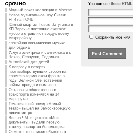
срочно
You can use
these HTML
Модный показ коллекции в Москве
Новое музыкальное шоу Сказки
ЯГИ на НОЧЬ
Южный квартал Новые Ватутинки в
КП Заречье постоянно сжигают
мусор и отравляют воздух всему
Сохранить моё имя, 
микрорайону
спокойная космическая музыка
для отдыха
Услуги электрика и сантехника в г.
Чехов, Серпухов, Подольск
Английский для детей
К вопросу о потерях
противоборствующих сторон на
советско-германском фронте в
годы Великой Отечественной
войны: правда и вымысел
Остановки общественного
транспорта изменятся на 14
маршрутах
Тематический поезд «Малый
театр» вышел на Замоскворецкую
линию метро
Все на ЧМ: в центрах «Мои
документы» выдали первую
тысячу паспортов болельщика
Осмотр строящихся объектов в