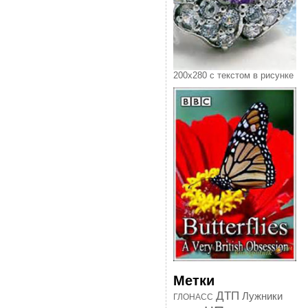
200х280 с текстом в рисунке
Метки
ДТП
Лужники
ГЛОНАСС