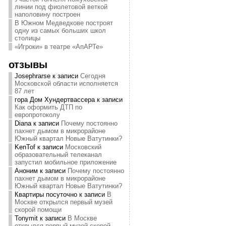
линии под фиолетовой веткой
наполовину построен
В Южном Медведкове построят
одну из самых больших школ
столицы
«Игроки» в театре «АпАРТе»
отзывы
Josephrarse
к записи
Сегодня
Московской области исполняется
87 лет
гора Дом Хундертвассера
к записи
Как оформить ДТП по
европротоколу
Diana
к записи
Почему постоянно
пахнет дымом в микрорайоне
Южный квартал Новые Ватутинки?
KenTof
к записи
Московский
образовательный телеканал
запустил мобильное приложение
Аноним
к записи
Почему постоянно
пахнет дымом в микрорайоне
Южный квартал Новые Ватутинки?
Квартиры посуточно
к записи
В
Москве открылся первый музей
скорой помощи
Tonymit
к записи
В Москве
открылся первый музей скорой