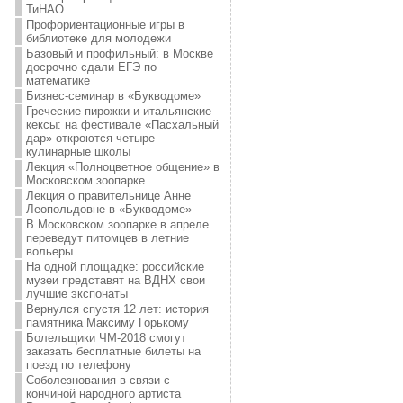
ТиНАО
Профориентационные игры в
библиотеке для молодежи
Базовый и профильный: в Москве
досрочно сдали ЕГЭ по
математике
Бизнес-семинар в «Букводоме»
Греческие пирожки и итальянские
кексы: на фестивале «Пасхальный
дар» откроются четыре
кулинарные школы
Лекция «Полноцветное общение» в
Московском зоопарке
Лекция о правительнице Анне
Леопольдовне в «Букводоме»
В Московском зоопарке в апреле
переведут питомцев в летние
вольеры
На одной площадке: российские
музеи представят на ВДНХ свои
лучшие экспонаты
Вернулся спустя 12 лет: история
памятника Максиму Горькому
Болельщики ЧМ-2018 смогут
заказать бесплатные билеты на
поезд по телефону
Соболезнования в связи с
кончиной народного артиста