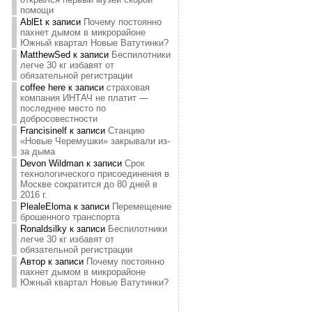
помощи
AblEt
к записи
Почему постоянно
пахнет дымом в микрорайоне
Южный квартал Новые Ватутинки?
MatthewSed
к записи
Беспилотники
легче 30 кг избавят от
обязательной регистрации
coffee here
к записи
страховая
компания ИНТАЧ не платит —
последнее место по
добросовестности
Francisinelf
к записи
Станцию
«Новые Черемушки» закрывали из-
за дыма
Devon Wildman
к записи
Срок
технологического присоединения в
Москве сократится до 80 дней в
2016 г.
PlealeEloma
к записи
Перемещение
брошенного транспорта
Ronaldsilky
к записи
Беспилотники
легче 30 кг избавят от
обязательной регистрации
Автор
к записи
Почему постоянно
пахнет дымом в микрорайоне
Южный квартал Новые Ватутинки?