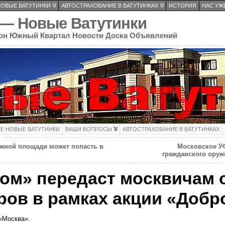
НОВЫЕ ВАТУТИНКИ
АВТОСТРАХОВАНИЕ В ВАТУТИНКАХ
ИСТОРИЯ
НАС УЖЕ
 — Новые Ватутинки
он Южный Квартал Новости Доска Объявлений
ТЕ НОВЫЕ ВАТУТИНКИ
ВАШИ ВОПРОСЫ
АВТОСТРАХОВАНИЕ В ВАТУТИНКАХ
жной площади может попасть в
Московское У
гражданского оруж
ом» передаст москвичам о
ов в рамках акции «Добр
 «Москва».