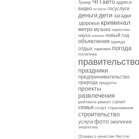
ЧП
авто
адреса
Троицк
госуслуги
видео
встречи
дети
деньги
загадки
криминал
здоровье
метро
музыка
наркотики
наука
новый год
новинки
объявления
одежда
погода
отдых
парковки
политика
правительств
праздники
предпринимательство
природа
продукты
проекты
развлечения
рейтинги
салют
ремонт
семья
спорт
страхование
строительство
фото
экология
услуги
энергетика
Отзывы о качестве Нестле: