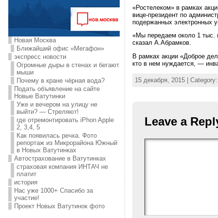
«Ростелеком» в рамках акци
вице-президент по админис
подержанных электронных у
«Мы передаем около 1 тыс. 
Новая Москва
сказал А.Абрамков.
Ближайший офис «Мегафон»
В рамках акции «Доброе дел
экспресс новости
кто в нем нуждается, — инв
Огромные дыры в стенах и бегают
мыши
15 декабря, 2015 | Category
Почему в кране чёрная вода?
Подать объявление на сайте
Новые Ватутинки
Уже и вечером на улицу не
выйти? — Стреляют!
Leave a Repl
где отремонтировать iPhon Apple
2, 3,4, 5
Как появилась речка. Фото
репортаж из Микрорайона Южный
в Новых Ватутинках
Автострахование в Ватутинках
страховая компания ИНТАЧ не
платит
история
Нас уже 1000+ Спасибо за
участие!
Проект Новых Ватутинок фото