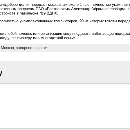
и «Доброе дело» передаст москвичам около 1 тыс. полностью укомплек
тративным вопросам ПАО «Ростелеком» Александр Абрамков сообщил на
стройств в павильоне №9 ВДНХ.
полностью укомплектованных компьютеров, 90 из которых готовы перед
о» любой человек или организация могут подарить работающее подержа
алиду, пенсионеру или многодетной семье.
:
Москва,
экспресс новости
y