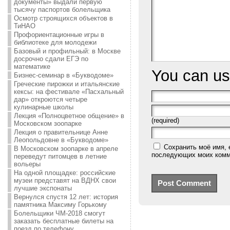
документы» выдали первую
тысячу паспортов болельщика
Осмотр строящихся объектов в
ТиНАО
Профориентационные игры в
библиотеке для молодежи
Базовый и профильный: в Москве
досрочно сдали ЕГЭ по
математике
You can u
Бизнес-семинар в «Букводоме»
Греческие пирожки и итальянские
кексы: на фестивале «Пасхальный
дар» откроются четыре
кулинарные школы
Лекция «Полноцветное общение» в
(required)
Московском зоопарке
Лекция о правительнице Анне
Леопольдовне в «Букводоме»
Сохранить моё имя, 
В Московском зоопарке в апреле
последующих моих комм
переведут питомцев в летние
вольеры
На одной площадке: российские
музеи представят на ВДНХ свои
лучшие экспонаты
Вернулся спустя 12 лет: история
памятника Максиму Горькому
Болельщики ЧМ-2018 смогут
заказать бесплатные билеты на
поезд по телефону