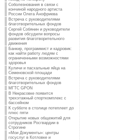
Соболезнования в связи с
кончиной народного артиста
России Олега Анофриева
Встреча с руководителями
благотворительных фондов
Сергей Собянин и руководители
фондов обсудили вопросы
развития благотворительного
движения
Банкир, программист и кадровик:
как найти работу людям с
ограниченными возможностями
здоровья
Куличи и пасхальные яйца на
Семеновской площади
Встреча с руководителями
благотворительных фондов
МГТС GPON
В Некрасовке появится
трехэтажный спорткомплекс с
бассейном
К субботе в столице потеплеет до
плюс пяти
Открытие новых общежитий для
сотрудников Росгвардии в
Строгине
«Мои Документы»: центры
госуслуг в Котловке и