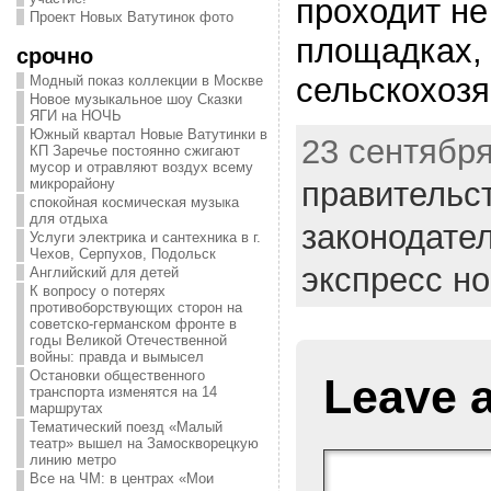
проходит не
Проект Новых Ватутинок фото
площадках, 
срочно
сельскохозя
Модный показ коллекции в Москве
Новое музыкальное шоу Сказки
ЯГИ на НОЧЬ
Южный квартал Новые Ватутинки в
23 сентября
КП Заречье постоянно сжигают
мусор и отравляют воздух всему
правительс
микрорайону
спокойная космическая музыка
для отдыха
законодате
Услуги электрика и сантехника в г.
Чехов, Серпухов, Подольск
экспресс н
Английский для детей
К вопросу о потерях
противоборствующих сторон на
советско-германском фронте в
годы Великой Отечественной
войны: правда и вымысел
Остановки общественного
Leave 
транспорта изменятся на 14
маршрутах
Тематический поезд «Малый
театр» вышел на Замоскворецкую
линию метро
Все на ЧМ: в центрах «Мои