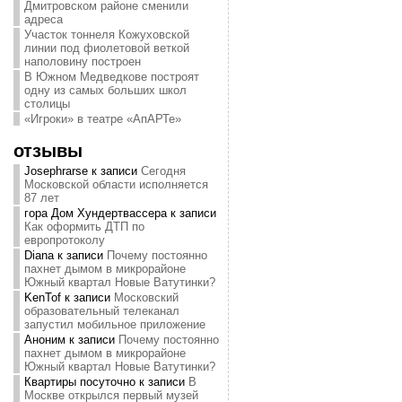
Дмитровском районе сменили
адреса
Участок тоннеля Кожуховской
линии под фиолетовой веткой
наполовину построен
В Южном Медведкове построят
одну из самых больших школ
столицы
«Игроки» в театре «АпАРТе»
отзывы
Josephrarse
к записи
Сегодня
Московской области исполняется
87 лет
гора Дом Хундертвассера
к записи
Как оформить ДТП по
европротоколу
Diana
к записи
Почему постоянно
пахнет дымом в микрорайоне
Южный квартал Новые Ватутинки?
KenTof
к записи
Московский
образовательный телеканал
запустил мобильное приложение
Аноним
к записи
Почему постоянно
пахнет дымом в микрорайоне
Южный квартал Новые Ватутинки?
Квартиры посуточно
к записи
В
Москве открылся первый музей