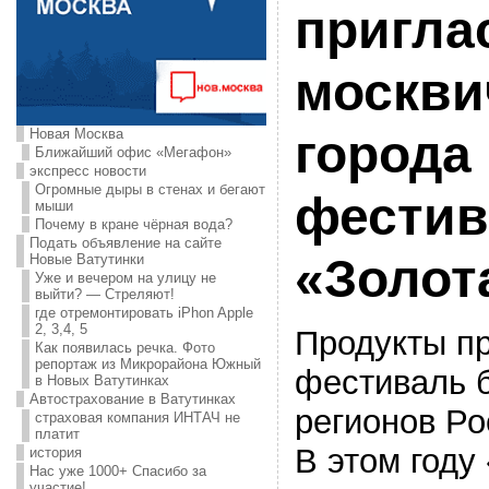
пригла
москви
Новая Москва
города
Ближайший офис «Мегафон»
экспресс новости
Огромные дыры в стенах и бегают
фестив
мыши
Почему в кране чёрная вода?
Подать объявление на сайте
«Золот
Новые Ватутинки
Уже и вечером на улицу не
выйти? — Стреляют!
где отремонтировать iPhon Apple
2, 3,4, 5
Продукты п
Как появилась речка. Фото
репортаж из Микрорайона Южный
фестиваль б
в Новых Ватутинках
Автострахование в Ватутинках
регионов Ро
страховая компания ИНТАЧ не
платит
В этом году
история
Нас уже 1000+ Спасибо за
участие!