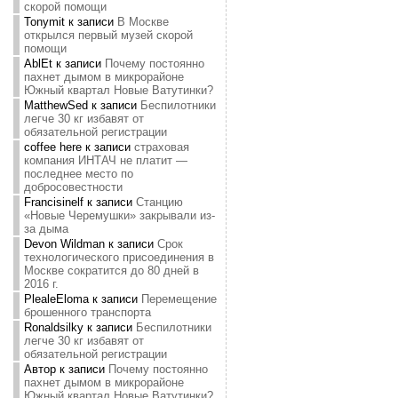
скорой помощи
Tonymit
к записи
В Москве
открылся первый музей скорой
помощи
AblEt
к записи
Почему постоянно
пахнет дымом в микрорайоне
Южный квартал Новые Ватутинки?
MatthewSed
к записи
Беспилотники
легче 30 кг избавят от
обязательной регистрации
coffee here
к записи
страховая
компания ИНТАЧ не платит —
последнее место по
добросовестности
Francisinelf
к записи
Станцию
«Новые Черемушки» закрывали из-
за дыма
Devon Wildman
к записи
Срок
технологического присоединения в
Москве сократится до 80 дней в
2016 г.
PlealeEloma
к записи
Перемещение
брошенного транспорта
Ronaldsilky
к записи
Беспилотники
легче 30 кг избавят от
обязательной регистрации
Автор
к записи
Почему постоянно
пахнет дымом в микрорайоне
Южный квартал Новые Ватутинки?